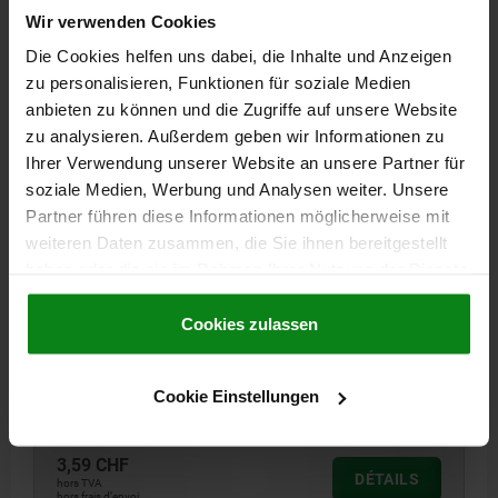
Wir verwenden Cookies
06239
Die Cookies helfen uns dabei, die Inhalte und Anzeigen
zu personalisieren, Funktionen für soziale Medien
anbieten zu können und die Zugriffe auf unsere Website
zu analysieren. Außerdem geben wir Informationen zu
Ihrer Verwendung unserer Website an unsere Partner für
soziale Medien, Werbung und Analysen weiter. Unsere
Partner führen diese Informationen möglicherweise mit
BOUTON CHAMPIGNON POLI D=M06X10 D1=21
weiteren Daten zusammen, die Sie ihnen bereitgestellt
THERMODURCISSABLE, NOIR, COMP:ACIER INOX.,
haben oder die sie im Rahmen Ihrer Nutzung der Dienste
NATUREL
gesammelt haben.
Cookie Richtlinien
Impressum
|
Datenschutz
|
AGB
FILETAGE=M6
DIAMÈTRE EXTÉRIEUR=21
H=17
Cookies zulassen
LONGUEUR DE FILETAGE=10
MATÉRIAU DES COMPOSANTS=ACIER INOXYDABLE
D2=12
Cookie Einstellungen
Référence:
06239-12106X10
3,59 CHF
DÉTAILS
hors TVA
hors frais d’envoi