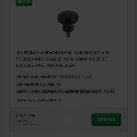
06239
BOUTON CHAMPIGNON POLI D=M06X10 D1=25
THERMODURCISSABLE, NOIR, COMP:ACIER DE
DÉCOLLETAGE, PASSIVÉ BLEU
FILETAGE=M6
DIAMÈTRE EXTÉRIEUR=25
H=21
LONGUEUR DE FILETAGE=10
MATÉRIAU DES COMPOSANTS=ACIER DE DÉCOLLETAGE
D2=14
Référence:
06239-2506X10
2,02 CHF
DÉTAILS
hors TVA
hors frais d’envoi