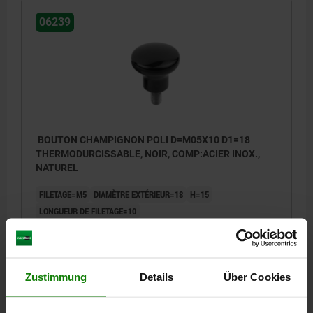
06239
BOUTON CHAMPIGNON POLI D=M05X10 D1=18
THERMODURCISSABLE, NOIR, COMP:ACIER INOX.,
NATUREL
FILETAGE=M5
DIAMÈTRE EXTÉRIEUR=18
H=15
LONGUEUR DE FILETAGE=10
MATÉRIAU DES COMPOSANTS=ACIER INOXYDABLE
D2=10
Référence:
06239-11805X10
Zustimmung
Details
Über Cookies
3,27 CHF
DÉTAILS
hors TVA
hors frais d’envoi