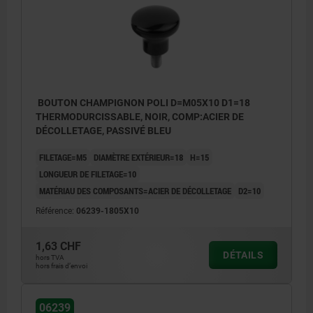
BOUTON CHAMPIGNON POLI D=M05X10 D1=18
THERMODURCISSABLE, NOIR, COMP:ACIER DE
DÉCOLLETAGE, PASSIVÉ BLEU
FILETAGE=M5
DIAMÈTRE EXTÉRIEUR=18
H=15
LONGUEUR DE FILETAGE=10
MATÉRIAU DES COMPOSANTS=ACIER DE DÉCOLLETAGE
D2=10
Référence:
06239-1805X10
1,63 CHF
DÉTAILS
hors TVA
hors frais d’envoi
06239