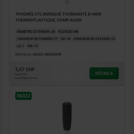
POIGNÉE CYLINDRIQUE TOURNANTE D=M08
THERMOPLASTIQUE, COMP:ACIER
DIAMÈTRE EXTÉRIEUR=25
FILETAGE=M8
LONGUEUR DE POIGNÉE=77
D2=14
LONGUEUR DE FILETAGE=15
L2=7
SW=13
Référence:
06322-08250690
5,67 CHF
DÉTAILS
hors TVA
hors frais d’envoi
06322