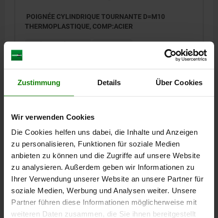
POIGNÉE CYLINDRIQUE TOURNANTE D=M10
THERMOPLASTIQUE, COMP:ACIER
DIAMÈTRE EXTÉRIEUR=26
FILETAGE=M10
LONGUEUR DE POIGNÉE=86
D2=18
LONGUEUR DE FILETAGE=15
L2=7
SW=16
Zustimmung
Details
Über Cookies
Référence:
06322-10250800
6,77 CHF
DÉTAILS
hors TVA
Wir verwenden Cookies
hors frais d’envoi
Die Cookies helfen uns dabei, die Inhalte und Anzeigen
zu personalisieren, Funktionen für soziale Medien
06322
anbieten zu können und die Zugriffe auf unsere Website
zu analysieren. Außerdem geben wir Informationen zu
Ihrer Verwendung unserer Website an unsere Partner für
soziale Medien, Werbung und Analysen weiter. Unsere
Partner führen diese Informationen möglicherweise mit
weiteren Daten zusammen, die Sie ihnen bereitgestellt