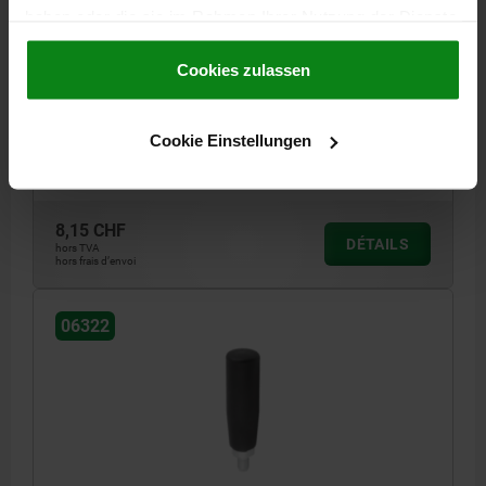
haben oder die sie im Rahmen Ihrer Nutzung der Dienste
POIGNÉE CYLINDRIQUE TOURNANTE D=M10
gesammelt haben.
Cookie Richtlinien
THERMOPLASTIQUE, COMP:ACIER
Impressum
|
Datenschutz
|
AGB
Cookies zulassen
DIAMÈTRE EXTÉRIEUR=27
FILETAGE=M10
LONGUEUR DE POIGNÉE=97
D2=18
LONGUEUR DE FILETAGE=15
Cookie Einstellungen
L2=7
SW=16
Référence:
06322-10270890
8,15 CHF
DÉTAILS
hors TVA
hors frais d’envoi
06322