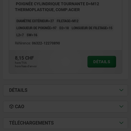
POIGNÉE CYLINDRIQUE TOURNANTE D=M12
THERMOPLASTIQUE, COMP:ACIER
DIAMÈTRE EXTÉRIEUR=27
FILETAGE=M12
LONGUEUR DE POIGNÉE=97
D2=18
LONGUEUR DE FILETAGE=15
L2=7
SW=16
Référence:
06322-12270890
8,15 CHF
DÉTAILS
hors TVA
hors frais d’envoi
DÉTAILS
CAO
TÉLÉCHARGEMENTS