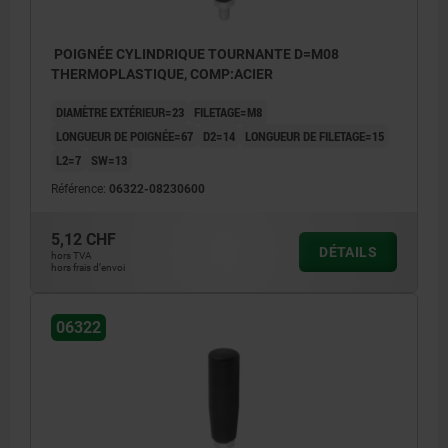
POIGNÉE CYLINDRIQUE TOURNANTE D=M08
THERMOPLASTIQUE, COMP:ACIER
DIAMÈTRE EXTÉRIEUR=23
FILETAGE=M8
LONGUEUR DE POIGNÉE=67
D2=14
LONGUEUR DE FILETAGE=15
L2=7
SW=13
Référence:
06322-08230600
5,12 CHF
DÉTAILS
hors TVA
hors frais d’envoi
06322