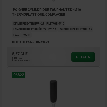
POIGNÉE CYLINDRIQUE TOURNANTE D=M10
THERMOPLASTIQUE, COMP:ACIER
DIAMÈTRE EXTÉRIEUR=25
FILETAGE=M10
LONGUEUR DE POIGNÉE=77
D2=14
LONGUEUR DE FILETAGE=15
L2=7
SW=13
Référence:
06322-10250690
5,67 CHF
DÉTAILS
hors TVA
hors frais d’envoi
06322