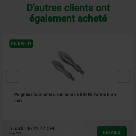
D'autres clients ont
également acheté
06308
orme E, en
Poignée tournante, similaire à DIN 98 For
à partir de
9,56 CHF
DÉTAILS
hors TVA