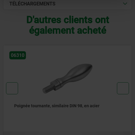
TÉLÉCHARGEMENTS
D'autres clients ont
également acheté
06316
rnante, similaire DIN 98, en acier
Poignée t