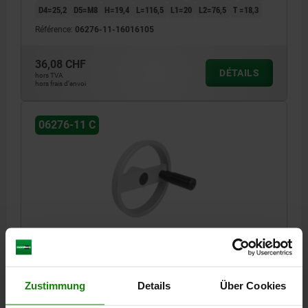
D4=25,2
D5=M8
H=19,4
L=116,5
L1=20
L2=76,5
T =18,3
Référence:
06276-11-16016105
36,08 CHF
DÉTAILS
hors TVA
hors frais d’envoi
06276-11 C
VOLANT À 2 BRAS D1=125, FORME:C ALÉSAGE AVEC
RAINURE, D2=12, ALUMINIUM ARGENT, PIÈCES EN
ACIER : ACIER, POIGNÉE CYLINDRIQUE TOURNA
Zustimmung
Details
Über Cookies
DIAMÈTRE EXTÉRIEUR=125
ALÉSAGE DE FIXATION=12