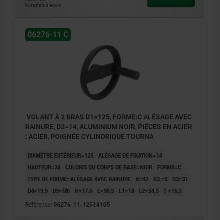
hors frais d’envoi
1) Position de l'alésage transversal décalée de 90° par
1) Posit
rapport à la rainure de clavette
rapport 
06276-11 C
VOLANT À 2 BRAS D1=125, FORME:C ALÉSAGE AVEC
RAINURE, D2=14, ALUMINIUM NOIR, PIÈCES EN ACIER
: ACIER, POIGNÉE CYLINDRIQUE TOURNA
DIAMÈTRE EXTÉRIEUR=125
ALÉSAGE DE FIXATION=14
HAUTEUR=36
COLORIS DU CORPS DE BASE=NOIR
FORME=C
TYPE DE FORME=ALÉSAGE AVEC RAINURE
A=42
B3 =5
D3=31
D4=19,9
D5=M6
H=17,6
L=90,5
L1=18
L2=54,5
T =16,3
Référence:
06276-11-12514105