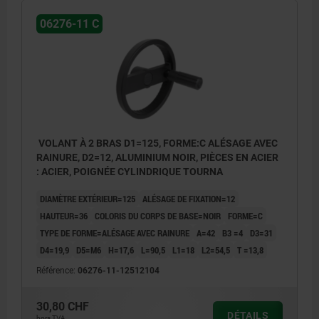
06276-11 C
VOLANT À 2 BRAS D1=125, FORME:C ALÉSAGE AVEC
RAINURE, D2=12, ALUMINIUM NOIR, PIÈCES EN ACIER
: ACIER, POIGNÉE CYLINDRIQUE TOURNA
DIAMÈTRE EXTÉRIEUR=125
ALÉSAGE DE FIXATION=12
HAUTEUR=36
COLORIS DU CORPS DE BASE=NOIR
FORME=C
TYPE DE FORME=ALÉSAGE AVEC RAINURE
A=42
B3 =4
D3=31
D4=19,9
D5=M6
H=17,6
L=90,5
L1=18
L2=54,5
T =13,8
Référence:
06276-11-12512104
30,80 CHF
DÉTAILS
hors TVA