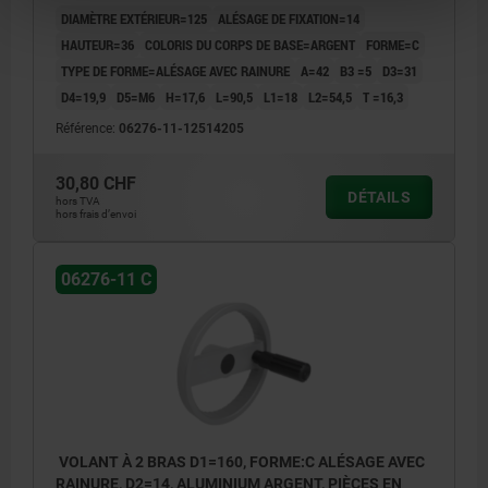
DIAMÈTRE EXTÉRIEUR=125
ALÉSAGE DE FIXATION=14
HAUTEUR=36
COLORIS DU CORPS DE BASE=ARGENT
FORME=C
TYPE DE FORME=ALÉSAGE AVEC RAINURE
A=42
B3 =5
D3=31
D4=19,9
D5=M6
H=17,6
L=90,5
L1=18
L2=54,5
T =16,3
Référence:
06276-11-12514205
30,80 CHF
DÉTAILS
hors TVA
hors frais d’envoi
06276-11 C
VOLANT À 2 BRAS D1=160, FORME:C ALÉSAGE AVEC
RAINURE, D2=14, ALUMINIUM ARGENT, PIÈCES EN