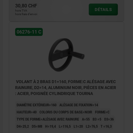
30,80 CHF
DÉTAILS
hors TVA
hors frais d’envoi
06276-11 C
VOLANT À 2 BRAS D1=160, FORME:C ALÉSAGE AVEC
RAINURE, D2=14, ALUMINIUM NOIR, PIÈCES EN ACIER
: ACIER, POIGNÉE CYLINDRIQUE TOURNA
DIAMÈTRE EXTÉRIEUR=160
ALÉSAGE DE FIXATION=14
HAUTEUR=40
COLORIS DU CORPS DE BASE=NOIR
FORME=C
TYPE DE FORME=ALÉSAGE AVEC RAINURE
A=55
B3 =5
D3=36
D4=25,2
D5=M8
H=19,4
L=116,5
L1=20
L2=76,5
T =16,3