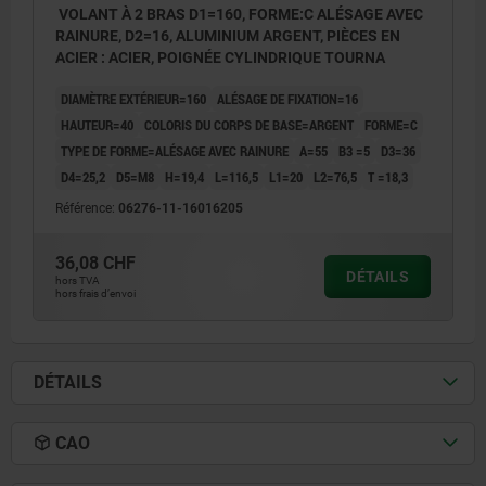
VOLANT À 2 BRAS D1=160, FORME:C ALÉSAGE AVEC
RAINURE, D2=16, ALUMINIUM ARGENT, PIÈCES EN
ACIER : ACIER, POIGNÉE CYLINDRIQUE TOURNA
DIAMÈTRE EXTÉRIEUR=160
ALÉSAGE DE FIXATION=16
HAUTEUR=40
COLORIS DU CORPS DE BASE=ARGENT
FORME=C
TYPE DE FORME=ALÉSAGE AVEC RAINURE
A=55
B3 =5
D3=36
D4=25,2
D5=M8
H=19,4
L=116,5
L1=20
L2=76,5
T =18,3
Référence:
06276-11-16016205
36,08 CHF
DÉTAILS
hors TVA
hors frais d’envoi
DÉTAILS
CAO