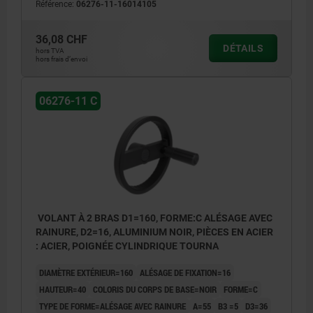
Référence:
06276-11-16014105
36,08 CHF
DÉTAILS
hors TVA
hors frais d’envoi
06276-11 C
VOLANT À 2 BRAS D1=160, FORME:C ALÉSAGE AVEC
RAINURE, D2=16, ALUMINIUM NOIR, PIÈCES EN ACIER
: ACIER, POIGNÉE CYLINDRIQUE TOURNA
DIAMÈTRE EXTÉRIEUR=160
ALÉSAGE DE FIXATION=16
HAUTEUR=40
COLORIS DU CORPS DE BASE=NOIR
FORME=C
TYPE DE FORME=ALÉSAGE AVEC RAINURE
A=55
B3 =5
D3=36