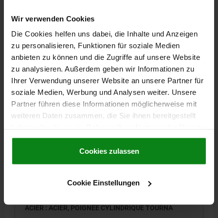
HAUTEUR=36
COLORIS DU CORPS DE BASE=ARGENT
FORME=C
TYPE DE FORME=ALÉSAGE AVEC RAINURE
A=42
B3 =4
D3=31
Wir verwenden Cookies
D4=19,9
D5=M6
H=17,6
L=90,5
L1=18
L2=54,5
T =13,8
Die Cookies helfen uns dabei, die Inhalte und Anzeigen
Référence:
06276-11-12512204
zu personalisieren, Funktionen für soziale Medien
anbieten zu können und die Zugriffe auf unsere Website
30,80 CHF
zu analysieren. Außerdem geben wir Informationen zu
DÉTAILS
hors TVA
hors frais d’envoi
Ihrer Verwendung unserer Website an unsere Partner für
soziale Medien, Werbung und Analysen weiter. Unsere
Partner führen diese Informationen möglicherweise mit
06276-11 C
weiteren Daten zusammen, die Sie ihnen bereitgestellt
haben oder die sie im Rahmen Ihrer Nutzung der Dienste
gesammelt haben.
Cookie Richtlinien
Impressum
|
Datenschutz
|
AGB
Cookies zulassen
Cookie Einstellungen
VOLANT À 2 BRAS D1=125, FORME:C ALÉSAGE AVEC
RAINURE, D2=14, ALUMINIUM ARGENT, PIÈCES EN
ACIER : ACIER, POIGNÉE CYLINDRIQUE TOURNA