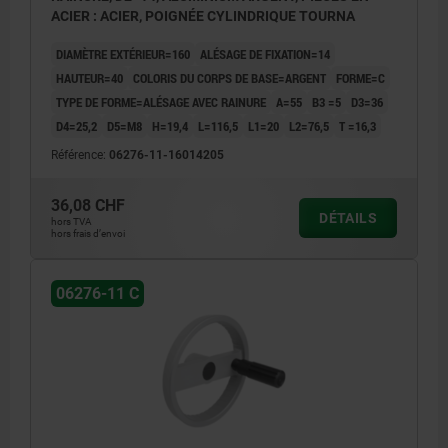
ACIER : ACIER, POIGNÉE CYLINDRIQUE TOURNA
DIAMÈTRE EXTÉRIEUR=160
ALÉSAGE DE FIXATION=14
HAUTEUR=40
COLORIS DU CORPS DE BASE=ARGENT
FORME=C
TYPE DE FORME=ALÉSAGE AVEC RAINURE
A=55
B3 =5
D3=36
D4=25,2
D5=M8
H=19,4
L=116,5
L1=20
L2=76,5
T =16,3
Référence:
06276-11-16014205
36,08 CHF
DÉTAILS
hors TVA
hors frais d’envoi
06276-11 C