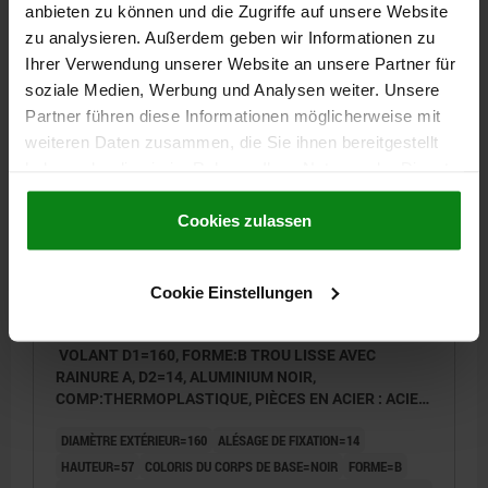
anbieten zu können und die Zugriffe auf unsere Website
Référence:
06278-02-140161056
zu analysieren. Außerdem geben wir Informationen zu
Ihrer Verwendung unserer Website an unsere Partner für
54,28 CHF
soziale Medien, Werbung und Analysen weiter. Unsere
DÉTAILS
hors TVA
hors frais d’envoi
Partner führen diese Informationen möglicherweise mit
weiteren Daten zusammen, die Sie ihnen bereitgestellt
haben oder die sie im Rahmen Ihrer Nutzung der Dienste
06278-02 B
gesammelt haben.
Cookie Richtlinien
Impressum
|
Datenschutz
|
AGB
Cookies zulassen
Cookie Einstellungen
VOLANT D1=160, FORME:B TROU LISSE AVEC
RAINURE A, D2=14, ALUMINIUM NOIR,
COMP:THERMOPLASTIQUE, PIÈCES EN ACIER : ACIER,
POIGNÉE CYLINDRIQUE ESCAMO
DIAMÈTRE EXTÉRIEUR=160
ALÉSAGE DE FIXATION=14
HAUTEUR=57
COLORIS DU CORPS DE BASE=NOIR
FORME=B