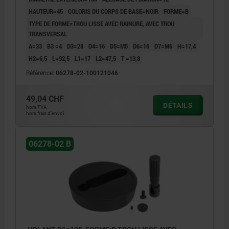
HAUTEUR=45
COLORIS DU CORPS DE BASE=NOIR
FORME=B
TYPE DE FORME=TROU LISSE AVEC RAINURE, AVEC TROU
TRANSVERSAL
A=33
B3 =4
D3=28
D4=16
D5=M5
D6=16
D7=M6
H=17,4
H2=6,5
L=92,5
L1=17
L2=47,5
T =13,8
Référence:
06278-02-100121046
49,04 CHF
DÉTAILS
hors TVA
hors frais d’envoi
06278-02 B