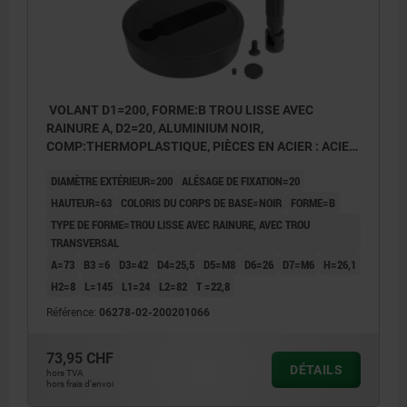
VOLANT D1=200, FORME:B TROU LISSE AVEC
RAINURE A, D2=20, ALUMINIUM NOIR,
COMP:THERMOPLASTIQUE, PIÈCES EN ACIER : ACIER,
POIGNÉE CYLINDRIQUE ESCAMO
DIAMÈTRE EXTÉRIEUR=200
ALÉSAGE DE FIXATION=20
HAUTEUR=63
COLORIS DU CORPS DE BASE=NOIR
FORME=B
TYPE DE FORME=TROU LISSE AVEC RAINURE, AVEC TROU
TRANSVERSAL
A=73
B3 =6
D3=42
D4=25,5
D5=M8
D6=26
D7=M6
H=26,1
H2=8
L=145
L1=24
L2=82
T =22,8
Référence:
06278-02-200201066
73,95 CHF
DÉTAILS
hors TVA
hors frais d’envoi