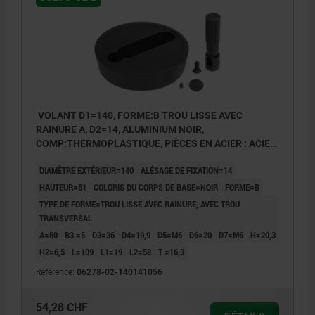
VOLANT D1=140, FORME:B TROU LISSE AVEC
RAINURE A, D2=14, ALUMINIUM NOIR,
COMP:THERMOPLASTIQUE, PIÈCES EN ACIER : ACIER,
POIGNÉE CYLINDRIQUE ESCAMO
DIAMÈTRE EXTÉRIEUR=140
ALÉSAGE DE FIXATION=14
HAUTEUR=51
COLORIS DU CORPS DE BASE=NOIR
FORME=B
TYPE DE FORME=TROU LISSE AVEC RAINURE, AVEC TROU
TRANSVERSAL
A=50
B3 =5
D3=36
D4=19,9
D5=M6
D6=20
D7=M6
H=20,3
H2=6,5
L=109
L1=19
L2=58
T =16,3
Référence:
06278-02-140141056
54,28 CHF