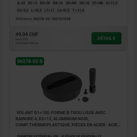
A=33
B3 =3
D3=28
D4=16
D5=M5
D6=16
D7=M6
H=17,4
H2=5,5
L=92,5
L1=17
L2=47,5
T =11,4
Référence:
06278-02-100101036
1) Position de l'alésage transversal décalée de 90° par
1) Posit
rapport à la rainure de clavette
rapport 
49,04 CHF
DÉTAILS
hors TVA
hors frais d’envoi
06278-02 B
VOLANT D1=100, FORME:B TROU LISSE AVEC
RAINURE A, D2=12, ALUMINIUM NOIR,
COMP:THERMOPLASTIQUE, PIÈCES EN ACIER : ACIER,
POIGNÉE CYLINDRIQUE ESCAMO
DIAMÈTRE EXTÉRIEUR=100
ALÉSAGE DE FIXATION=12