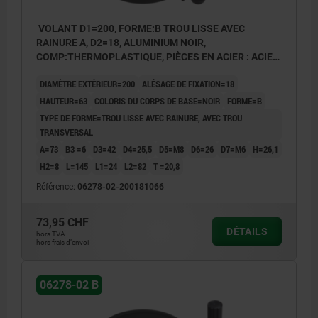
VOLANT D1=200, FORME:B TROU LISSE AVEC
RAINURE A, D2=18, ALUMINIUM NOIR,
COMP:THERMOPLASTIQUE, PIÈCES EN ACIER : ACIER,
POIGNÉE CYLINDRIQUE ESCAMO
DIAMÈTRE EXTÉRIEUR=200
ALÉSAGE DE FIXATION=18
HAUTEUR=63
COLORIS DU CORPS DE BASE=NOIR
FORME=B
TYPE DE FORME=TROU LISSE AVEC RAINURE, AVEC TROU
TRANSVERSAL
A=73
B3 =6
D3=42
D4=25,5
D5=M8
D6=26
D7=M6
H=26,1
H2=8
L=145
L1=24
L2=82
T =20,8
Référence:
06278-02-200181066
73,95 CHF
DÉTAILS
hors TVA
hors frais d’envoi
06278-02 B