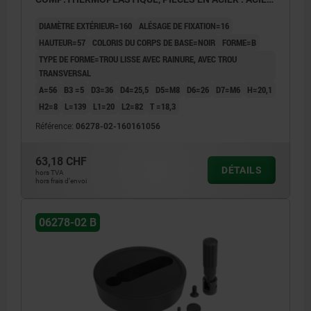
POIGNÉE CYLINDRIQUE ESCAMO
DIAMÈTRE EXTÉRIEUR=160
ALÉSAGE DE FIXATION=16
HAUTEUR=57
COLORIS DU CORPS DE BASE=NOIR
FORME=B
TYPE DE FORME=TROU LISSE AVEC RAINURE, AVEC TROU
TRANSVERSAL
A=56
B3 =5
D3=36
D4=25,5
D5=M8
D6=26
D7=M6
H=20,1
H2=8
L=139
L1=20
L2=82
T =18,3
Référence:
06278-02-160161056
63,18 CHF
DÉTAILS
hors TVA
hors frais d’envoi
06278-02 B