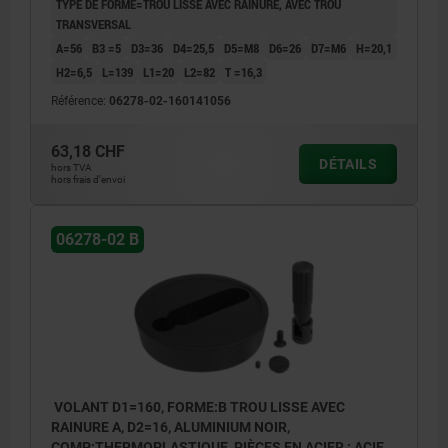
TYPE DE FORME=TROU LISSE AVEC RAINURE, AVEC TROU
TRANSVERSAL
A=56
B3 =5
D3=36
D4=25,5
D5=M8
D6=26
D7=M6
H=20,1
H2=6,5
L=139
L1=20
L2=82
T =16,3
Référence:
06278-02-160141056
63,18 CHF
DÉTAILS
hors TVA
hors frais d’envoi
06278-02 B
VOLANT D1=160, FORME:B TROU LISSE AVEC
RAINURE A, D2=16, ALUMINIUM NOIR,
COMP:THERMOPLASTIQUE, PIÈCES EN ACIER : ACIER,