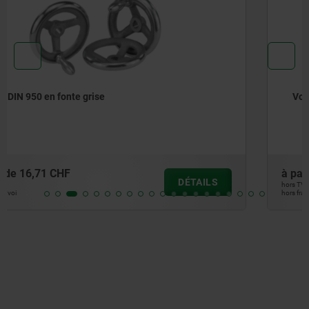
Volants pleins avec poignée tournante
à partir de
62,74 CHF
DÉTAILS
hors TVA
hors frais d’envoi