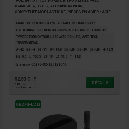
VOLANT D1=125, FORME:B TROU LISSE AVEC
RAINURE A, D2=12, ALUMINIUM NOIR,
COMP:THERMOPLASTIQUE, PIÈCES EN ACIER : ACIER,
POIGNÉE CYLINDRIQUE ESCAMO
DIAMÈTRE EXTÉRIEUR=125
ALÉSAGE DE FIXATION=12
HAUTEUR=49
COLORIS DU CORPS DE BASE=NOIR
FORME=B
TYPE DE FORME=TROU LISSE AVEC RAINURE, AVEC TROU
TRANSVERSAL
A=42
B3 =4
D3=31
D4=19,9
D5=M6
D6=20
D7=M6
H=18,3
H2=6,5
L=105,5
L1=18
L2=56,5
T =13,8
Référence:
06278-02-125121046
52,50 CHF
DÉTAILS
hors TVA
hors frais d’envoi
06278-02 B