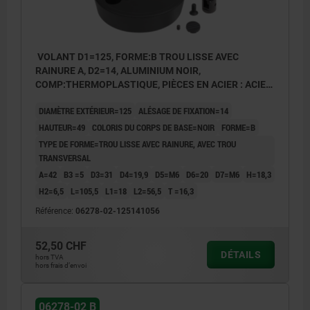
VOLANT D1=125, FORME:B TROU LISSE AVEC
RAINURE A, D2=14, ALUMINIUM NOIR,
COMP:THERMOPLASTIQUE, PIÈCES EN ACIER : ACIER,
POIGNÉE CYLINDRIQUE ESCAMO
DIAMÈTRE EXTÉRIEUR=125
ALÉSAGE DE FIXATION=14
HAUTEUR=49
COLORIS DU CORPS DE BASE=NOIR
FORME=B
TYPE DE FORME=TROU LISSE AVEC RAINURE, AVEC TROU
TRANSVERSAL
A=42
B3 =5
D3=31
D4=19,9
D5=M6
D6=20
D7=M6
H=18,3
H2=6,5
L=105,5
L1=18
L2=56,5
T =16,3
Référence:
06278-02-125141056
52,50 CHF
DÉTAILS
hors TVA
hors frais d’envoi
06278-02 B