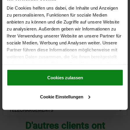
FILETAGE=M12
TARAUDAGE=M16
FILETAGE=M16
H1=748,5
Die Cookies helfen uns dabei, die Inhalte und Anzeigen
H2=190
H3=200
H4=40
H5=5,5
H6=18
L1=277
L2=200
zu personalisieren, Funktionen für soziale Medien
L3=100
L7=300
L8=25
anbieten zu können und die Zugriffe auf unsere Website
FORCE DE TRACTION AVEC TURBO (KN)=24
zu analysieren. Außerdem geben wir Informationen zu
Référence:
01857-10-138092005070
Ihrer Verwendung unserer Website an unsere Partner für
soziale Medien, Werbung und Analysen weiter. Unsere
21.500,97 CHF
DÉTAILS
Partner führen diese Informationen möglicherweise mit
hors TVA
hors frais d’envoi
weiteren Daten zusammen, die Sie ihnen bereitgestellt
haben oder die sie im Rahmen Ihrer Nutzung der Dienste
gesammelt haben.
Cookie Richtlinien
DÉTAILS
Impressum
|
Datenschutz
|
AGB
Cookies zulassen
CAO
Cookie Einstellungen
TÉLÉCHARGEMENTS
D'autres clients ont