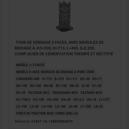
TOUR DE SERRAGE 3 FACES, AVEC MODULES DE
BRIDAGE À, H3=200, H=713, L=400, GJL250,
COMP:ACIER DE CÉMENTATION TREMPÉ ET RECTIFIÉ
MODÈLE 1=3 FACES
MODÈLE 2=AVEC MODULES DE BRIDAGE À POINT ZÉRO
LONGUEUR=400
H=713
B=270
B1=111
B2=30
B3=11
B4=100
B5=160
B6=80
B7=150
B8=55
D=50
D1=20
D2=25
FILETAGE=M12
TARAUDAGE=M16
FILETAGE=M16
H1=748,5
H2=190
H3=200
H4=40
H5=5,5
H6=18
L1=277
L2=150
L3=50
L4=100
L5=160
L6=80
L7=250
L8=25
FORCE DE TRACTION AVEC TURBO (KN)=24
Référence:
01857-10-138092004070
1) Rraccord d’air G1/8 ouverture
1) Rracc