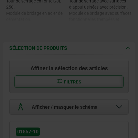
Tour de serrage en fonte GJL
Tour de serrage avec surfaces
250.
d’appui usinées avec précision.
Module de bridage en acier de
Module de bridage avec surfaces
cémentation.
fonctionnelles trempées et
rectifiées.
SÉLECTION DE PRODUITS
Affiner la sélection des articles
FILTRES
Afficher / masquer le schéma
01857-10