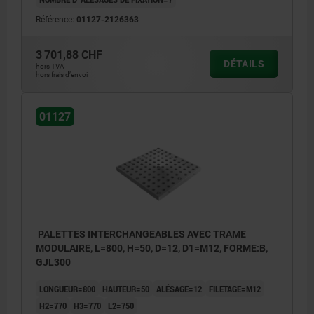
Référence:
01127-2126363
3 701,88 CHF
DÉTAILS
hors TVA
hors frais d’envoi
01127
PALETTES INTERCHANGEABLES AVEC TRAME
MODULAIRE, L=800, H=50, D=12, D1=M12, FORME:B,
GJL300
LONGUEUR=800
HAUTEUR=50
ALÉSAGE=12
FILETAGE=M12
H2=770
H3=770
L2=750