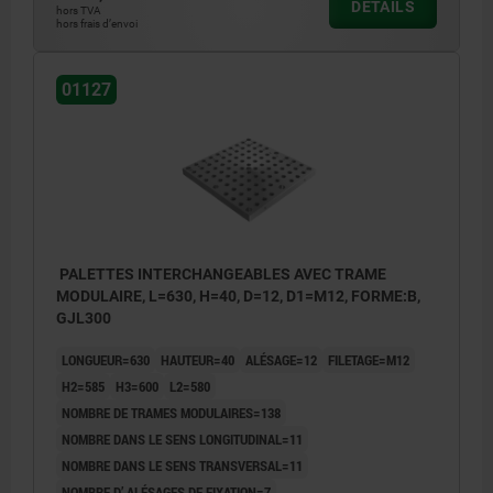
DÉTAILS
hors TVA
hors frais d’envoi
01127
PALETTES INTERCHANGEABLES AVEC TRAME
MODULAIRE, L=630, H=40, D=12, D1=M12, FORME:B,
GJL300
LONGUEUR=630
HAUTEUR=40
ALÉSAGE=12
FILETAGE=M12
H2=585
H3=600
L2=580
NOMBRE DE TRAMES MODULAIRES=138
NOMBRE DANS LE SENS LONGITUDINAL=11
NOMBRE DANS LE SENS TRANSVERSAL=11
NOMBRE D’ ALÉSAGES DE FIXATION=7