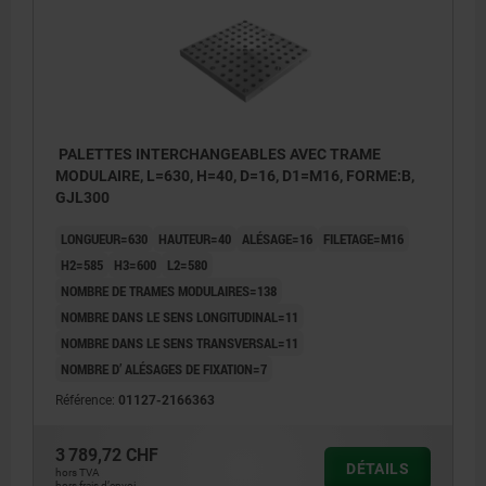
PALETTES INTERCHANGEABLES AVEC TRAME
MODULAIRE, L=630, H=40, D=16, D1=M16, FORME:B,
GJL300
LONGUEUR=630
HAUTEUR=40
ALÉSAGE=16
FILETAGE=M16
H2=585
H3=600
L2=580
NOMBRE DE TRAMES MODULAIRES=138
NOMBRE DANS LE SENS LONGITUDINAL=11
NOMBRE DANS LE SENS TRANSVERSAL=11
NOMBRE D’ ALÉSAGES DE FIXATION=7
Référence:
01127-2166363
3 789,72 CHF
DÉTAILS
hors TVA
hors frais d’envoi