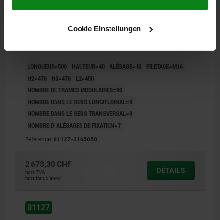
PALETTES INTERCHANGEABLES AVEC TRAME
Cookie Einstellungen
MODULAIRE, L=500, H=40, D=16, D1=M16, FORME:B,
GJL300
LONGUEUR=500
HAUTEUR=40
ALÉSAGE=16
FILETAGE=M16
H2=470
H3=470
L2=450
NOMBRE DE TRAMES MODULAIRES=90
NOMBRE DANS LE SENS LONGITUDINAL=9
NOMBRE DANS LE SENS TRANSVERSAL=9
NOMBRE D’ ALÉSAGES DE FIXATION=7
Référence:
01127-2165050
2 673,30 CHF
DÉTAILS
hors TVA
hors frais d’envoi
01127