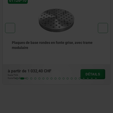
01127
e rondes en fonte grise, avec trame
Palettes inte
d‘appui pré-u
2,40 CHF
à partir de
1 0
DÉTAILS
hors TVA
hors frais d’envoi