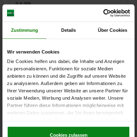
GJL300
LONGUEUR=400
HAUTEUR=40
ALÉSAGE=16
FILETAGE=M16
H2=370
H3=370
L2=350
NOMBRE DE TRAMES MODULAIRES=58
Zustimmung
Details
Über Cookies
NOMBRE DANS LE SENS LONGITUDINAL=7
NOMBRE DANS LE SENS TRANSVERSAL=7
Wir verwenden Cookies
NOMBRE D’ ALÉSAGES DE FIXATION=5
Die Cookies helfen uns dabei, die Inhalte und Anzeigen
Référence:
01127-2164040
zu personalisieren, Funktionen für soziale Medien
anbieten zu können und die Zugriffe auf unsere Website
1 881,49 CHF
DÉTAILS
hors TVA
zu analysieren. Außerdem geben wir Informationen zu
hors frais d’envoi
Ihrer Verwendung unserer Website an unsere Partner für
soziale Medien, Werbung und Analysen weiter. Unsere
01127
Partner führen diese Informationen möglicherweise mit
weiteren Daten zusammen, die Sie ihnen bereitgestellt
haben oder die sie im Rahmen Ihrer Nutzung der Dienste
gesammelt haben.
Cookie Richtlinien
Impressum
|
Datenschutz
|
AGB
Cookies zulassen