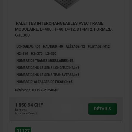
PALETTES INTERCHANGEABLES AVEC TRAME
MODULAIRE, L=400, H=40, D=12, D1=M12, FORME:B,
GJL300
LONGUEUR=400
HAUTEUR=40
ALÉSAGE=12
FILETAGE=M12
H2=370
H3=370
L2=350
NOMBRE DE TRAMES MODULAIRES=58
NOMBRE DANS LE SENS LONGITUDINAL=7
NOMBRE DANS LE SENS TRANSVERSAL=7
NOMBRE D’ ALÉSAGES DE FIXATION=5
Référence:
01127-2124040
1 850,94 CHF
DÉTAILS
1) Trame
hors TVA
hors frais d’envoi
2) Trou lamé pour vis CHC, DIN 912, M16
01127