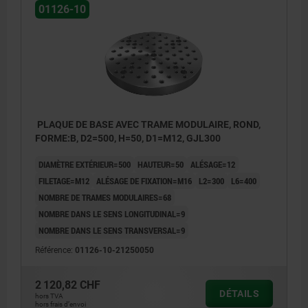
01126-10
PLAQUE DE BASE AVEC TRAME MODULAIRE, ROND,
FORME:B, D2=500, H=50, D1=M12, GJL300
DIAMÈTRE EXTÉRIEUR=500
HAUTEUR=50
ALÉSAGE=12
FILETAGE=M12
ALÉSAGE DE FIXATION=M16
L2=300
L6=400
NOMBRE DE TRAMES MODULAIRES=68
NOMBRE DANS LE SENS LONGITUDINAL=9
NOMBRE DANS LE SENS TRANSVERSAL=9
Référence:
01126-10-21250050
2 120,82 CHF
DÉTAILS
hors TVA
hors frais d’envoi