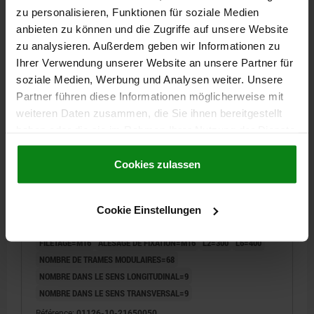
2 846,43 CHF
zu personalisieren, Funktionen für soziale Medien
DÉTAILS
hors TVA
hors frais d’envoi
anbieten zu können und die Zugriffe auf unsere Website
zu analysieren. Außerdem geben wir Informationen zu
Ihrer Verwendung unserer Website an unsere Partner für
01126-10
soziale Medien, Werbung und Analysen weiter. Unsere
Partner führen diese Informationen möglicherweise mit
weiteren Daten zusammen, die Sie ihnen bereitgestellt
haben oder die sie im Rahmen Ihrer Nutzung der Dienste
gesammelt haben.
Cookie Richtlinien
Impressum
|
Datenschutz
|
AGB
Cookies zulassen
PLAQUE DE BASE AVEC TRAME MODULAIRE, ROND,
FORME:B, D2=500, H=50, D1=M16, GJL300
Cookie Einstellungen
DIAMÈTRE EXTÉRIEUR=500
HAUTEUR=50
ALÉSAGE=16
FILETAGE=M16
ALÉSAGE DE FIXATION=M16
L2=300
L6=400
NOMBRE DE TRAMES MODULAIRES=68
NOMBRE DANS LE SENS LONGITUDINAL=9
NOMBRE DANS LE SENS TRANSVERSAL=9
Référence:
01126-10-21650050