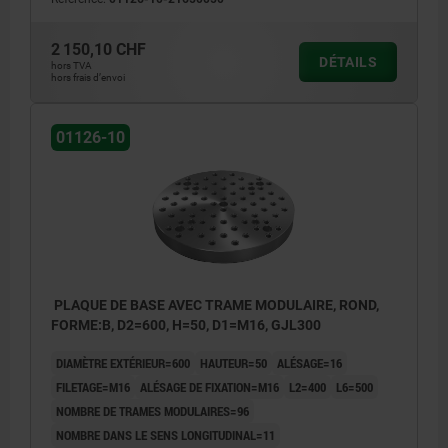
2 150,10 CHF
DÉTAILS
hors TVA
hors frais d’envoi
01126-10
PLAQUE DE BASE AVEC TRAME MODULAIRE, ROND,
FORME:B, D2=600, H=50, D1=M16, GJL300
DIAMÈTRE EXTÉRIEUR=600
HAUTEUR=50
ALÉSAGE=16
FILETAGE=M16
ALÉSAGE DE FIXATION=M16
L2=400
L6=500
NOMBRE DE TRAMES MODULAIRES=96
NOMBRE DANS LE SENS LONGITUDINAL=11