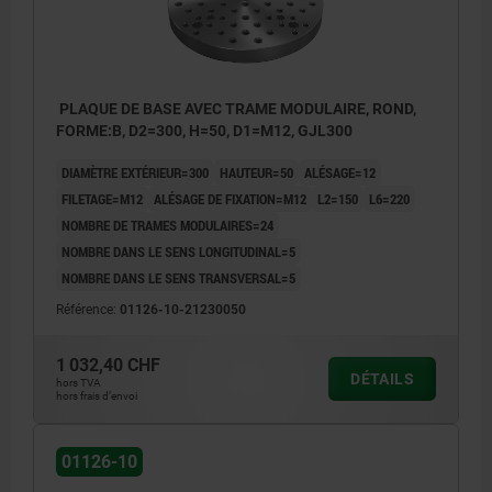
PLAQUE DE BASE AVEC TRAME MODULAIRE, ROND,
FORME:B, D2=300, H=50, D1=M12, GJL300
DIAMÈTRE EXTÉRIEUR=300
HAUTEUR=50
ALÉSAGE=12
FILETAGE=M12
ALÉSAGE DE FIXATION=M12
L2=150
L6=220
NOMBRE DE TRAMES MODULAIRES=24
NOMBRE DANS LE SENS LONGITUDINAL=5
NOMBRE DANS LE SENS TRANSVERSAL=5
Référence:
01126-10-21230050
1 032,40 CHF
DÉTAILS
hors TVA
hors frais d’envoi
1) Trame
01126-10
2) Trou lamé pour vis CHC, DIN 912 (D4)