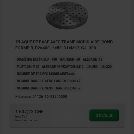
PLAQUE DE BASE AVEC TRAME MODULAIRE, ROND,
FORME:B, D2=400, H=50, D1=M12, GJL300
DIAMÈTRE EXTÉRIEUR=400
HAUTEUR=50
ALÉSAGE=12
FILETAGE=M12
ALÉSAGE DE FIXATION=M12
L2=250
L6=320
NOMBRE DE TRAMES MODULAIRES=44
NOMBRE DANS LE SENS LONGITUDINAL=7
NOMBRE DANS LE SENS TRANSVERSAL=7
Référence:
01126-10-21240050
1 507,23 CHF
DÉTAILS
hors TVA
hors frais d’envoi