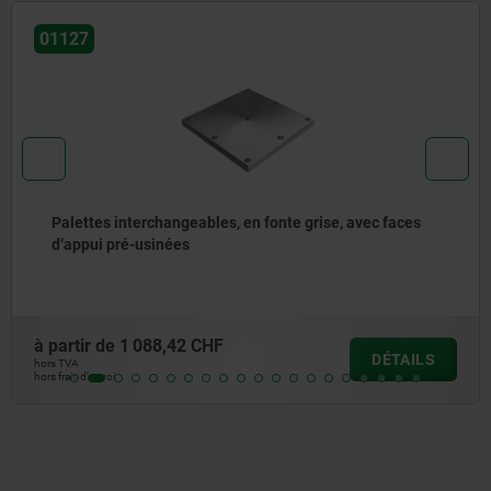
01130
faces
Large plat, acier
à partir de
24,94 CHF
TAILS
D
hors TVA
hors frais d’envoi