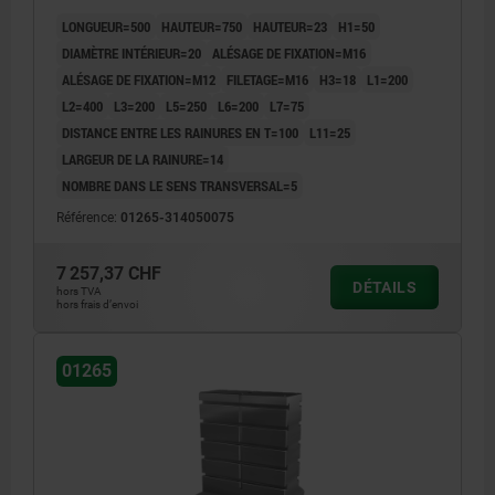
LONGUEUR=500
HAUTEUR=750
HAUTEUR=23
H1=50
DIAMÈTRE INTÉRIEUR=20
ALÉSAGE DE FIXATION=M16
ALÉSAGE DE FIXATION=M12
FILETAGE=M16
H3=18
L1=200
L2=400
L3=200
L5=250
L6=200
L7=75
DISTANCE ENTRE LES RAINURES EN T=100
L11=25
LARGEUR DE LA RAINURE=14
NOMBRE DANS LE SENS TRANSVERSAL=5
Référence:
01265-314050075
7 257,37 CHF
DÉTAILS
hors TVA
hors frais d’envoi
01265