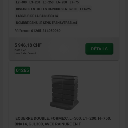
L2=400
L3=200
L5=250
L6=200
L7=75
DISTANCE ENTRE LES RAINURES EN T=100
L11=25
LARGEUR DE LA RAINURE=14
NOMBRE DANS LE SENS TRANSVERSAL=4
Référence:
01265-314050060
5 946,18 CHF
DÉTAILS
hors TVA
hors frais d’envoi
01265
EQUERRE DOUBLE, FORME:C, L=500, L1=200, H=750,
BN=14, GJL300, AVEC RAINURE EN T