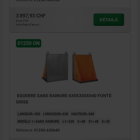
3 897,93 CHF
DÉTAILS
hors TVA
hors frais d’envoi
01250 ON
EQUERRE SANS RAINURE 630X350X640 FONTE
GRISE
LARGEUR=350
LONGUEUR=630
HAUTEUR=640
MODÈLE 1=SANS RAINURE
L1=520
S=80
S1=40
X=35
Référence:
01250-630640