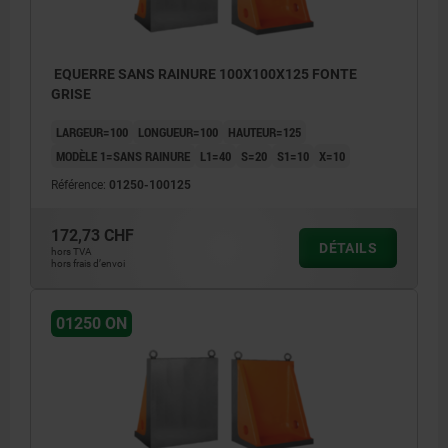
EQUERRE SANS RAINURE 100X100X125 FONTE
GRISE
LARGEUR=100
LONGUEUR=100
HAUTEUR=125
MODÈLE 1=SANS RAINURE
L1=40
S=20
S1=10
X=10
Référence:
01250-100125
172,73 CHF
DÉTAILS
hors TVA
hors frais d’envoi
01250 ON