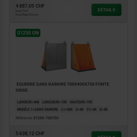
4 887,05 CHF
DÉTAILS
hors TVA
hors frais d’envoi
01250 ON
EQUERRE SANS RAINURE 700X400X750 FONTE
GRISE
LARGEUR=400
LONGUEUR=700
HAUTEUR=750
MODÈLE 1=SANS RAINURE
L1=600
S=80
S1=40
X=40
Référence:
01250-700750
5 638,12 CHF