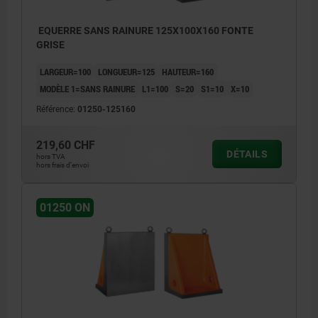
EQUERRE SANS RAINURE 125X100X160 FONTE
GRISE
LARGEUR=100
LONGUEUR=125
HAUTEUR=160
MODÈLE 1=SANS RAINURE
L1=100
S=20
S1=10
X=10
Référence:
01250-125160
219,60 CHF
DÉTAILS
hors TVA
hors frais d’envoi
01250 ON