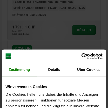
LARGEUR=200
LONGUEUR=320
HAUTEUR=370
MODÈLE 1=SANS RAINURE
L1=280
S=50
S1=25
X=25
Référence:
01250-320370
1 791,11 CHF
DÉTAILS
hors TVA
hors frais d’envoi
01250 ON
Zustimmung
Details
Über Cookies
Wir verwenden Cookies
EQUERRE SANS RAINURE 400X265X450 FONTE
GRISE
Die Cookies helfen uns dabei, die Inhalte und Anzeigen
zu personalisieren, Funktionen für soziale Medien
LARGEUR=265
LONGUEUR=400
HAUTEUR=450
anbieten zu können und die Zugriffe auf unsere Website