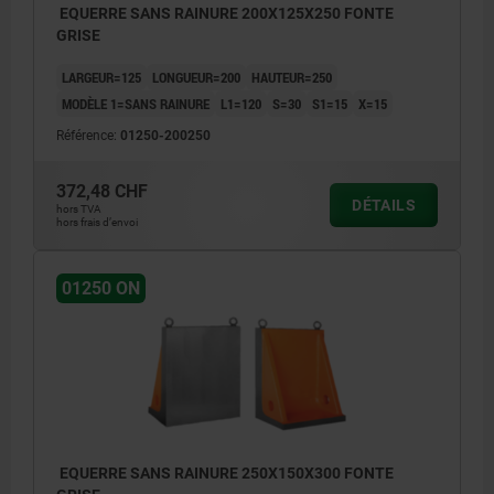
EQUERRE SANS RAINURE 200X125X250 FONTE
GRISE
LARGEUR=125
LONGUEUR=200
HAUTEUR=250
MODÈLE 1=SANS RAINURE
L1=120
S=30
S1=15
X=15
Référence:
01250-200250
372,48 CHF
DÉTAILS
hors TVA
hors frais d’envoi
01250 ON
EQUERRE SANS RAINURE 250X150X300 FONTE