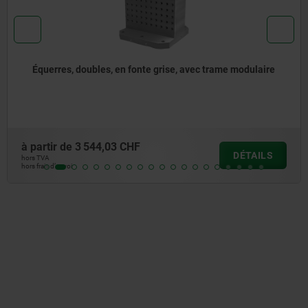
dulaire
Équerres doubles, en fonte grise, avec rainures
à partir de
3 908,11 CHF
TAILS
D
hors TVA
hors frais d’envoi