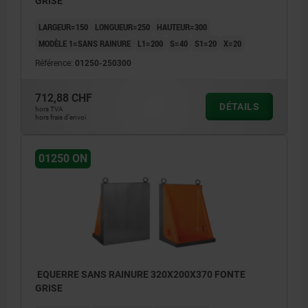
GRISE
LARGEUR=150
LONGUEUR=250
HAUTEUR=300
MODÈLE 1=SANS RAINURE
L1=200
S=40
S1=20
X=20
Référence:
01250-250300
712,88 CHF
DÉTAILS
hors TVA
hors frais d’envoi
01250 ON
EQUERRE SANS RAINURE 320X200X370 FONTE
GRISE