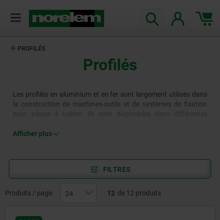
PROFILÉS
Profilés
Les profilés en aluminium et en fer sont largement utilisés dans
la construction de machines-outils et de systèmes de fixation
pour pièces à usiner. Ils sont disponibles dans différentes
formes, matériaux et longueurs, offrant une grande variété de
solutions de conception personnalisées.
Afficher plus
FILTRES
Produits / page
12
de 12 produits