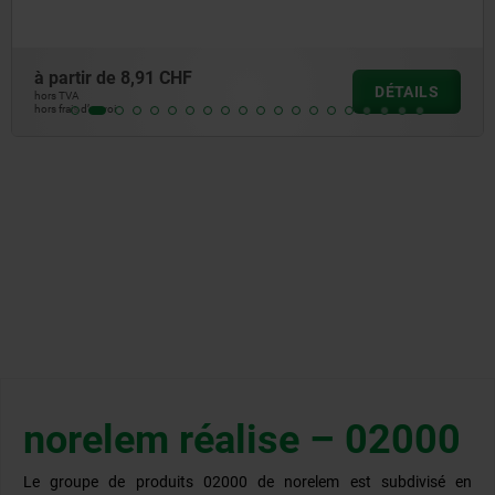
à partir de
2,71 CHF
S
DÉTAI
hors TVA
hors frais d’envoi
norelem réalise – 02000
Le groupe de produits 02000 de norelem est subdivisé en