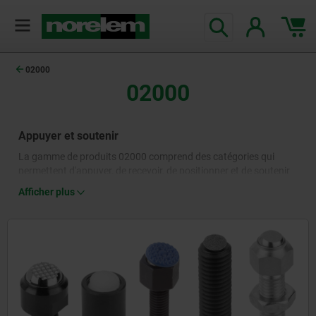
02000
02000
Appuyer et soutenir
La gamme de produits 02000 comprend des catégories qui
permettent d'appuyer, de recevoir, de positionner et de soutenir
dans l'environnement de la construction de machines et
Afficher plus
d'installations. Les supports à bille oscillante, les têtes d'appui,
les cimblots ainsi que les pieds filetés et les vérins supports
servent au positionnement sûr et précis de machines, de
composants de machines et de pièces à usiner. Ils sont
disponibles en différents modèles, tailles et matériaux et sont
utilisés dans la construction de machines dans une multitude
d'applications.