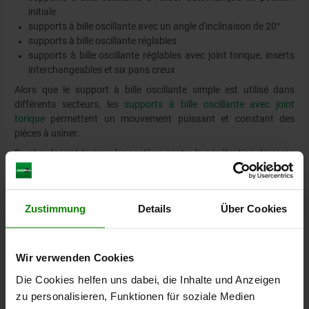
initiale
supports à bille oscillante avec un angle d'inclinaison de 20°
supports à bille oscillante réglables
supports à bille oscillante réglables avec joint torique, inserts
interchangeables et six pans creux
Alors que le support à bille oscillante simple est utilisé dans
différents secteurs, les
supports à bille oscillante avec joint
torique
permettent un mouvement puissant et constant des
pièces à usiner.
De plus, le joint torique les protège contre la pénétration de corps
étrangers et de saletés, ce qui permet un mouvement régulier.
Les
supports à bille oscillante à retour automatique en position
initiale
se distinguent par leur flexibilité, car la surface d'appui
Zustimmung
Details
Über Cookies
revient d'elle-même dans sa position initiale. Cela empêche la bille
de se coincer ou de tourner, et le point d'appui conserve sa
position de départ définie.
Wir verwenden Cookies
Die Cookies helfen uns dabei, die Inhalte und Anzeigen
Têtes d'appui, cimblots
zu personalisieren, Funktionen für soziale Medien
Les cimblots et têtes d'appui servent à positionner de manière