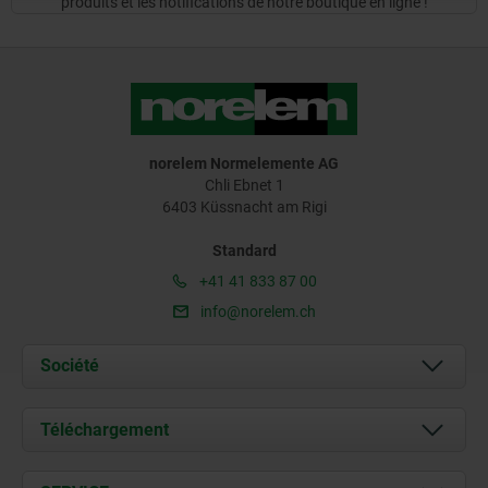
produits et les notifications de notre boutique en ligne !
norelem Normelemente AG
Chli Ebnet 1
6403 Küssnacht am Rigi
Standard
+41 41 833 87 00
info@norelem.ch
Société
À propos de nous
Téléchargement
Actualités
Documents