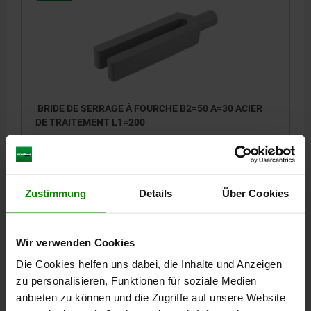
BRIDE DE SERRAGE À FOURCHE B2=50 A=30 ACIER
DE TRAITEMENT L1=200
MATÉRIAU DU CORPS DE BASE=ACIER DE TRAITEMENT
HAUTEUR=30
LONGUEUR=200
LARGEUR=50
FORCE DE SERRAGE KN=37,8
B1=18
D=24
L2=55
L3=36
Zustimmung
Details
Über Cookies
POUR VIS =M16/M18
Référence:
04150-16
Wir verwenden Cookies
79,76 CHF
DÉTAILS
Die Cookies helfen uns dabei, die Inhalte und Anzeigen
hors TVA
hors frais d’envoi
zu personalisieren, Funktionen für soziale Medien
anbieten zu können und die Zugriffe auf unsere Website