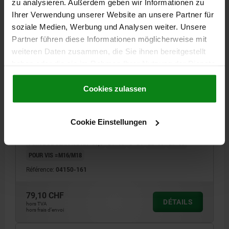
zu analysieren. Außerdem geben wir Informationen zu
04150
Ihrer Verwendung unserer Website an unsere Partner für
soziale Medien, Werbung und Analysen weiter. Unsere
Partner führen diese Informationen möglicherweise mit
weiteren Daten zusammen, die Sie ihnen bereitgestellt
haben oder die sie im Rahmen Ihrer Nutzung der Dienste
gesammelt haben.
Cookie Richtlinien
Impressum
|
Datenschutz
|
AGB
Cookies zulassen
BRIDE DE SERRAGE À FOURCHE B2=50 A=30 ACIER
DE TRAITEMENT L1=250
MATÉRIAU DU CORPS DE BASE=ACIER DE TRAITEMENT
Cookie Einstellungen
HAUTEUR=30
LONGUEUR=250
LARGEUR=50
FORCE DE SERRAGE KN=37,8
B1=18
D=24
L2=55
L3=36
POUR VIS =M16/M18
Référence:
04150-161
79,10 CHF
DÉTAILS
hors TVA
hors frais d’envoi