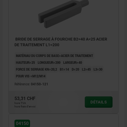
BRIDE DE SERRAGE À FOURCHE B2=40 A=25 ACIER
DE TRAITEMENT L1=200
MATÉRIAU DU CORPS DE BASE=ACIER DE TRAITEMENT
HAUTEUR=25
LONGUEUR=200
LARGEUR=40
FORCE DE SERRAGE KN=20,2
B1=14
D=20
L2=45
L3=30
POUR VIS =M12/M14
Référence:
04150-121
53,31 CHF
DÉTAILS
hors TVA
hors frais d’envoi
04150