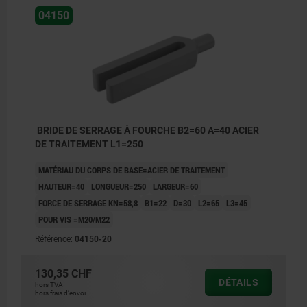
04150
BRIDE DE SERRAGE À FOURCHE B2=60 A=40 ACIER
DE TRAITEMENT L1=250
MATÉRIAU DU CORPS DE BASE=ACIER DE TRAITEMENT
HAUTEUR=40
LONGUEUR=250
LARGEUR=60
FORCE DE SERRAGE KN=58,8
B1=22
D=30
L2=65
L3=45
POUR VIS =M20/M22
Référence:
04150-20
130,35 CHF
DÉTAILS
hors TVA
hors frais d’envoi