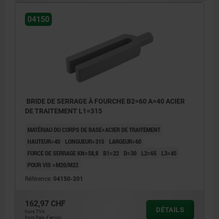
04150
BRIDE DE SERRAGE À FOURCHE B2=60 A=40 ACIER
DE TRAITEMENT L1=315
MATÉRIAU DU CORPS DE BASE=ACIER DE TRAITEMENT
HAUTEUR=40
LONGUEUR=315
LARGEUR=60
FORCE DE SERRAGE KN=58,8
B1=22
D=30
L2=65
L3=45
POUR VIS =M20/M22
Référence:
04150-201
162,97 CHF
DÉTAILS
hors TVA
hors frais d’envoi