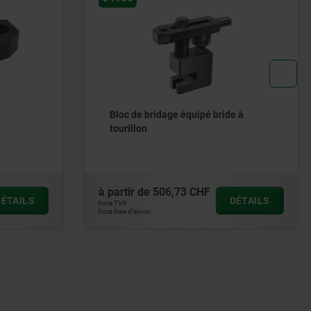
de à
Bride équipée coudée avec vis
à partir de
53,16 CHF
DÉTAILS
DÉTAILS
hors TVA
hors frais d’envoi