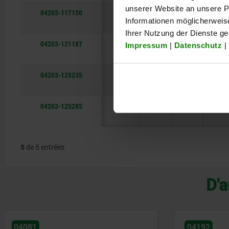
unserer Website an unsere Pa
04203-117150
40
17
150
A
Informationen möglicherweis
Ihrer Nutzung der Dienste g
04203-121187
60
21
187
A
Impressum
|
Datenschutz
|
04203-125235
75
25
235
A
04203-125285
75
25
285
A
5
de 5 entrées
D'a
04192
04056