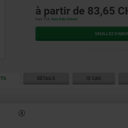
à partir de
83,65 C
hors TVA
hors frais d’envoi
VEUILLEZ D’ABO
CURRENT
CURRENT
ITS
DÉTAILS
CAO
TAB:
TAB: