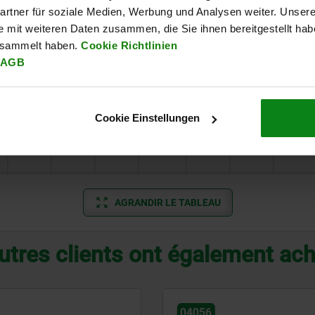
rtner für soziale Medien, Werbung und Analysen weiter. Unsere
55
41
12
0-70
20
36
21
e mit weiteren Daten zusammen, die Sie ihnen bereitgestellt ha
esammelt haben.
Cookie Richtlinien
62
30
14
0-80
30
42
27
AGB
70
30
17
0-100
31
51
34
Cookie Einstellungen
73
30
17
0-100
35
56
35
AGRANDIR LE TABLEAU
utres clients ont également ac
04155