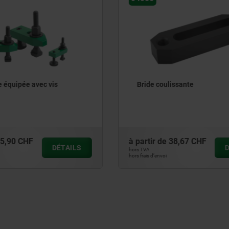
lissante
Bloc de bridage équipé bri
tourillon
38,67 CHF
à partir de
506,73 CHF
DÉTAILS
hors TVA
hors frais d’envoi