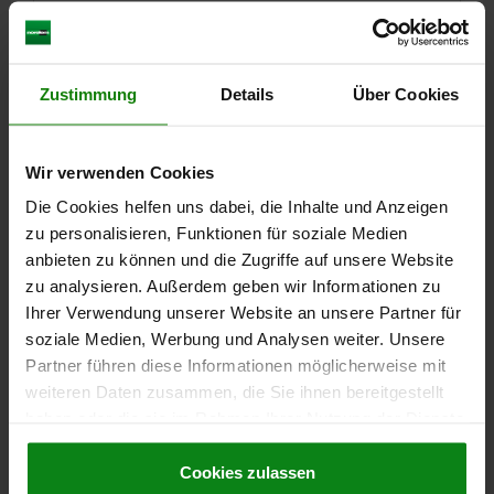
04580
Zustimmung
Details
Über Cookies
Wir verwenden Cookies
Die Cookies helfen uns dabei, die Inhalte und Anzeigen
BRIDE LATÉRALE MIT SPANNSPITZE T. 30, L=134,
zu personalisieren, Funktionen für soziale Medien
B=67, H=71,5 ACIER DE TRAITEMENT BRUNI
anbieten zu können und die Zugriffe auf unsere Website
LONGUEUR=134
LARGEUR=67
HAUTEUR=71,5
COURSE S=10
zu analysieren. Außerdem geben wir Informationen zu
LARGEUR DE LA RAINURE=18
Ihrer Verwendung unserer Website an unsere Partner für
COUPLE DE SERRAGE M1 EN NM=205
soziale Medien, Werbung und Analysen weiter. Unsere
COUPLE DE SERRAGE M2 EN NM=125
TAILLE=30
B1=36
B2=20
Partner führen diese Informationen möglicherweise mit
FILETAGE=M16
D1=M16
D2=M6
H1=34
L1 MIN.=189,5
weiteren Daten zusammen, die Sie ihnen bereitgestellt
L1 MAX.=199,5
L2 MIN.=60,5
L2 MAX.=70,5
L3=26,5
L4=36
haben oder die sie im Rahmen Ihrer Nutzung der Dienste
L5=32
F KN=30
LARGEUR DE CLÉ=24
gesammelt haben.
Cookie Richtlinien
Impressum
|
Datenschutz
|
AGB
Cookies zulassen
Référence:
04580-30