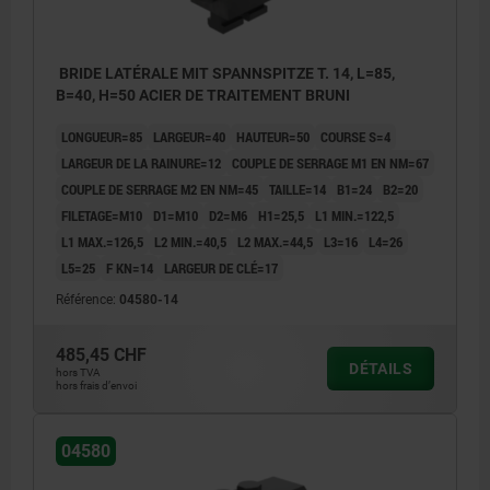
BRIDE LATÉRALE MIT SPANNSPITZE T. 14, L=85,
B=40, H=50 ACIER DE TRAITEMENT BRUNI
LONGUEUR=85
LARGEUR=40
HAUTEUR=50
COURSE S=4
LARGEUR DE LA RAINURE=12
COUPLE DE SERRAGE M1 EN NM=67
COUPLE DE SERRAGE M2 EN NM=45
TAILLE=14
B1=24
B2=20
FILETAGE=M10
D1=M10
D2=M6
H1=25,5
L1 MIN.=122,5
L1 MAX.=126,5
L2 MIN.=40,5
L2 MAX.=44,5
L3=16
L4=26
L5=25
F KN=14
LARGEUR DE CLÉ=17
Référence:
04580-14
485,45 CHF
DÉTAILS
hors TVA
hors frais d’envoi
04580