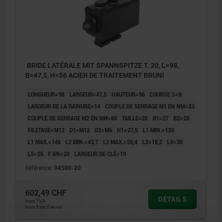
BRIDE LATÉRALE MIT SPANNSPITZE T. 20, L=98,
B=47,5, H=56 ACIER DE TRAITEMENT BRUNI
LONGUEUR=98
LARGEUR=47,5
HAUTEUR=56
COURSE S=6
LARGEUR DE LA RAINURE=14
COUPLE DE SERRAGE M1 EN NM=83
COUPLE DE SERRAGE M2 EN NM=60
TAILLE=20
B1=27
B2=20
FILETAGE=M12
D1=M12
D2=M6
H1=27,5
L1 MIN.=139
L1 MAX.=146
L2 MIN.=43,7
L2 MAX.=50,4
L3=18,2
L4=30
L5=25
F KN=20
LARGEUR DE CLÉ=19
Référence:
04580-20
602,49 CHF
DÉTAILS
hors TVA
hors frais d’envoi