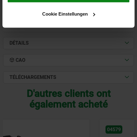
762,09 CHF
DÉTAILS
Cookie Einstellungen
hors TVA
hors frais d’envoi
DÉTAILS
CAO
TÉLÉCHARGEMENTS
D'autres clients ont
également acheté
04579