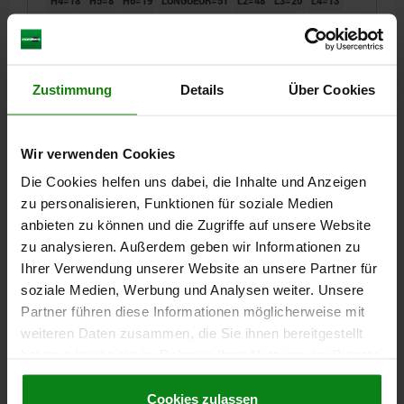
H4=18
H5=8
H6=19
LONGUEUR=51
L2=48
L3=20
L4=13
L5=3
L6=51,5
R=63
PROFONDEUR DE FILETAGE=6
FORCE MANUELLE FH N=150
Référence:
04579-02001
Zustimmung
Details
Über Cookies
228,84 CHF
DÉTAILS
hors TVA
hors frais d’envoi
Wir verwenden Cookies
Die Cookies helfen uns dabei, die Inhalte und Anzeigen
04579
zu personalisieren, Funktionen für soziale Medien
anbieten zu können und die Zugriffe auf unsere Website
zu analysieren. Außerdem geben wir Informationen zu
Ihrer Verwendung unserer Website an unsere Partner für
soziale Medien, Werbung und Analysen weiter. Unsere
Partner führen diese Informationen möglicherweise mit
weiteren Daten zusammen, die Sie ihnen bereitgestellt
BRIDE LATÉRALE À LEVIER DE SERRAGE, FORME:C,
haben oder die sie im Rahmen Ihrer Nutzung der Dienste
F=1,2, S=0,4, ACIER DE TRAITEMENT NOIR BRUNI
gesammelt haben.
Cookie Richtlinien
COMP:ACIER DE TRAITEMENT
Impressum
|
Datenschutz
|
AGB
Cookies zulassen