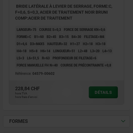
BRIDE LATÉRALE À LEVIER DE SERRAGE, FORME:C,
F=0,6, S=0,3, ACIER DE TRAITEMENT NOIR BRUNI
COMP:ACIER DE TRAITEMENT
LARGEUR=75
COURSE S=0,3
FORCE DE SERRAGE KN=0,6
FORME=C
B1=60
B2=45
B3=15
B4=30
FILETAGE=M4
D1=6,6
D3=M4X5
HAUTEUR=32
H1=27
H2=18
H3=18
H4=18
H5=8
H6=14
LONGUEUR=51
L2=48
L3=20
L4=13
L5=3
L6=51,5
R=63
PROFONDEUR DE FILETAGE=6
FORCE MANUELLE FH N=40
COURSE DE PRÉCONTRAINTE =0,8
Référence:
04579-00602
228,84 CHF
DÉTAILS
hors TVA
hors frais d’envoi
FORMES