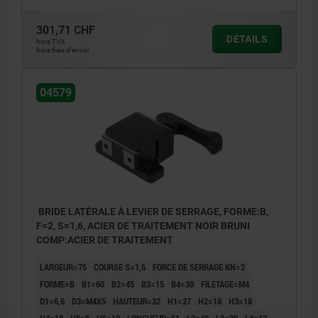
301,71 CHF
DÉTAILS
hors TVA
hors frais d’envoi
04579
BRIDE LATÉRALE À LEVIER DE SERRAGE, FORME:B,
F=2, S=1,6, ACIER DE TRAITEMENT NOIR BRUNI
COMP:ACIER DE TRAITEMENT
LARGEUR=75
COURSE S=1,6
FORCE DE SERRAGE KN=2
FORME=B
B1=60
B2=45
B3=15
B4=30
FILETAGE=M4
D1=6,6
D3=M4X5
HAUTEUR=32
H1=27
H2=18
H3=18