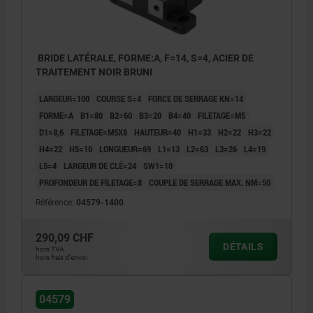
BRIDE LATÉRALE, FORME:A, F=14, S=4, ACIER DE
TRAITEMENT NOIR BRUNI
LARGEUR=100
COURSE S=4
FORCE DE SERRAGE KN=14
FORME=A
B1=80
B2=60
B3=20
B4=40
FILETAGE=M5
D1=8,6
FILETAGE=M5X8
HAUTEUR=40
H1=33
H2=22
H3=22
H4=22
H5=10
LONGUEUR=69
L1=13
L2=63
L3=26
L4=19
L5=4
LARGEUR DE CLÉ=24
SW1=10
PROFONDEUR DE FILETAGE=8
COUPLE DE SERRAGE MAX. NM=50
Référence:
04579-1400
290,09 CHF
DÉTAILS
hors TVA
1) Vis d'arrêt
1) Vis d'
hors frais d’envoi
2) Vis à tête cylindrique
2) Vis à
3) Vis sans tête
3) Vis s
04579
4) Position desserrée
4) Posit