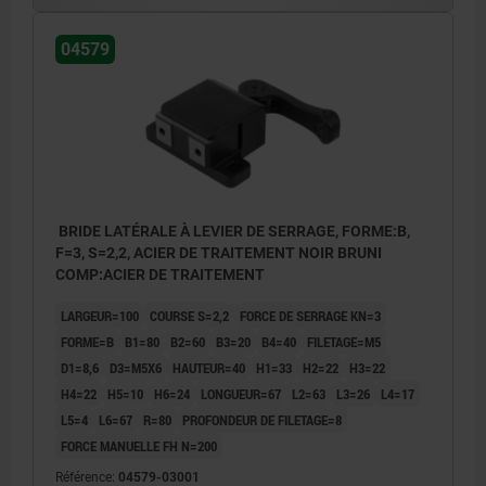
04579
BRIDE LATÉRALE À LEVIER DE SERRAGE, FORME:B,
F=3, S=2,2, ACIER DE TRAITEMENT NOIR BRUNI
COMP:ACIER DE TRAITEMENT
LARGEUR=100
COURSE S=2,2
FORCE DE SERRAGE KN=3
FORME=B
B1=80
B2=60
B3=20
B4=40
FILETAGE=M5
D1=8,6
D3=M5X6
HAUTEUR=40
H1=33
H2=22
H3=22
H4=22
H5=10
H6=24
LONGUEUR=67
L2=63
L3=26
L4=17
L5=4
L6=67
R=80
PROFONDEUR DE FILETAGE=8
FORCE MANUELLE FH N=200
Référence:
04579-03001