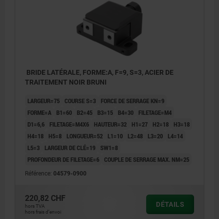
5) Course de précontrainte
5) Cours
6) Position de serrage initiale
6) Posit
7) Position bridée
7) Posit
BRIDE LATÉRALE, FORME:A, F=9, S=3, ACIER DE
TRAITEMENT NOIR BRUNI
LARGEUR=75
COURSE S=3
FORCE DE SERRAGE KN=9
FORME=A
B1=60
B2=45
B3=15
B4=30
FILETAGE=M4
D1=6,6
FILETAGE=M4X6
HAUTEUR=32
H1=27
H2=18
H3=18
H4=18
H5=8
LONGUEUR=52
L1=10
L2=48
L3=20
L4=14
L5=3
LARGEUR DE CLÉ=19
SW1=8
PROFONDEUR DE FILETAGE=6
COUPLE DE SERRAGE MAX. NM=25
Référence:
04579-0900
220,82 CHF
DÉTAILS
hors TVA
hors frais d’envoi