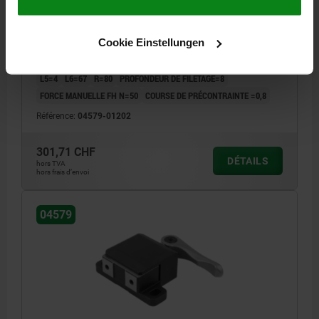
LARGEUR=100
COURSE S=0,4
FORCE DE SERRAGE KN=1,2
FORME=C
B1=80
B2=60
B3=20
B4=40
FILETAGE=M5
Cookie Einstellungen
D1=8,6
D3=M5X6
HAUTEUR=40
H1=33
H2=22
H3=22
H4=22
H5=10
H6=18
LONGUEUR=67
L2=63
L3=26
L4=17
L5=4
L6=67
R=80
PROFONDEUR DE FILETAGE=8
FORCE MANUELLE FH N=50
COURSE DE PRÉCONTRAINTE =0,8
Référence:
04579-01202
301,71 CHF
DÉTAILS
hors TVA
hors frais d’envoi
04579