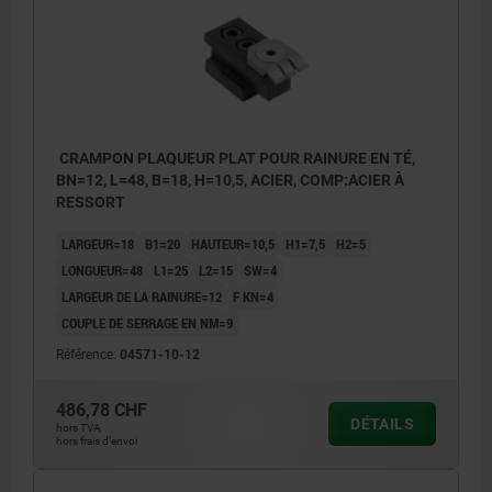
3) Butée
4) Corps de base
CRAMPON PLAQUEUR PLAT POUR RAINURE EN TÉ,
BN=12, L=48, B=18, H=10,5, ACIER, COMP:ACIER À
RESSORT
LARGEUR=18
B1=20
HAUTEUR=10,5
H1=7,5
H2=5
LONGUEUR=48
L1=25
L2=15
SW=4
LARGEUR DE LA RAINURE=12
F KN=4
COUPLE DE SERRAGE EN NM=9
Référence:
04571-10-12
486,78 CHF
DÉTAILS
hors TVA
hors frais d’envoi