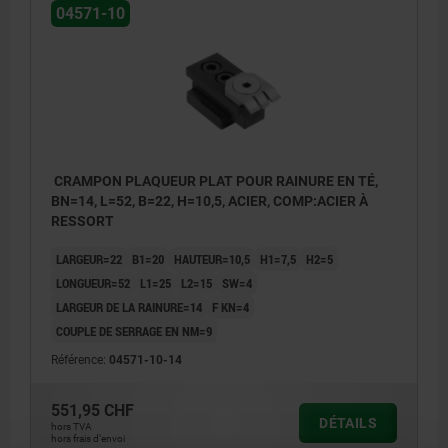
04571-10
CRAMPON PLAQUEUR PLAT POUR RAINURE EN TÉ,
BN=14, L=52, B=22, H=10,5, ACIER, COMP:ACIER À
RESSORT
LARGEUR=22
B1=20
HAUTEUR=10,5
H1=7,5
H2=5
LONGUEUR=52
L1=25
L2=15
SW=4
LARGEUR DE LA RAINURE=14
F KN=4
COUPLE DE SERRAGE EN NM=9
Référence:
04571-10-14
551,95 CHF
DÉTAILS
hors TVA
hors frais d’envoi