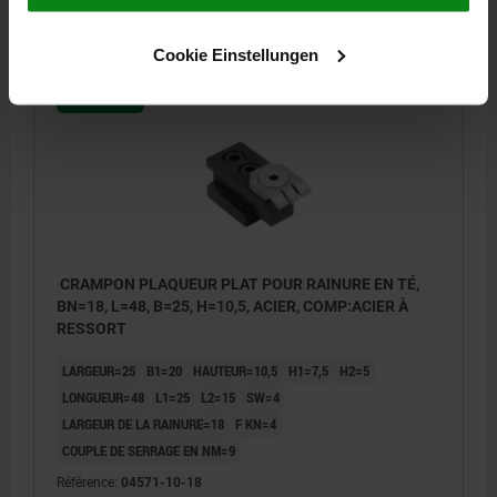
DÉTAILS
hors TVA
hors frais d’envoi
Cookie Einstellungen
04571-10
CRAMPON PLAQUEUR PLAT POUR RAINURE EN TÉ,
BN=18, L=48, B=25, H=10,5, ACIER, COMP:ACIER À
RESSORT
LARGEUR=25
B1=20
HAUTEUR=10,5
H1=7,5
H2=5
LONGUEUR=48
L1=25
L2=15
SW=4
LARGEUR DE LA RAINURE=18
F KN=4
COUPLE DE SERRAGE EN NM=9
Référence:
04571-10-18