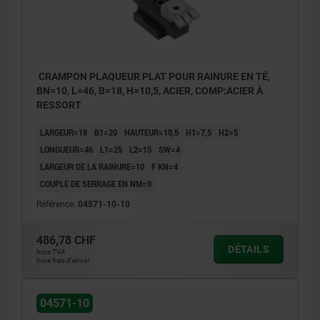
CRAMPON PLAQUEUR PLAT POUR RAINURE EN TÉ,
BN=10, L=46, B=18, H=10,5, ACIER, COMP:ACIER À
RESSORT
LARGEUR=18
B1=20
HAUTEUR=10,5
H1=7,5
H2=5
LONGUEUR=46
L1=25
L2=15
SW=4
LARGEUR DE LA RAINURE=10
F KN=4
COUPLE DE SERRAGE EN NM=9
Référence:
04571-10-10
486,78 CHF
DÉTAILS
hors TVA
hors frais d’envoi
1) Vis excentrique
04571-10
2) Élément de serrage