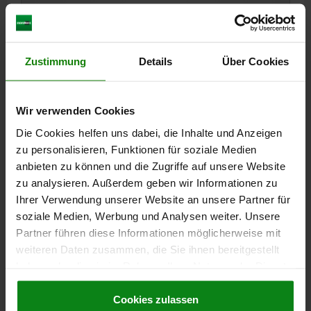
04571-10
Zustimmung
Details
Über Cookies
Wir verwenden Cookies
Die Cookies helfen uns dabei, die Inhalte und Anzeigen
zu personalisieren, Funktionen für soziale Medien
CRAMPON PLAQUEUR PLAT POUR RAINURE EN TÉ,
anbieten zu können und die Zugriffe auf unsere Website
BN=16, L=48, B=25, H=10,5, ACIER, COMP:ACIER À
RESSORT
zu analysieren. Außerdem geben wir Informationen zu
Ihrer Verwendung unserer Website an unsere Partner für
LARGEUR=25
B1=20
HAUTEUR=10,5
H1=7,5
H2=5
soziale Medien, Werbung und Analysen weiter. Unsere
LONGUEUR=48
L1=25
L2=15
SW=4
Partner führen diese Informationen möglicherweise mit
LARGEUR DE LA RAINURE=16
F KN=4
weiteren Daten zusammen, die Sie ihnen bereitgestellt
COUPLE DE SERRAGE EN NM=9
haben oder die sie im Rahmen Ihrer Nutzung der Dienste
Référence:
04571-10-16
gesammelt haben.
Cookie Richtlinien
Impressum
|
Datenschutz
|
AGB
Cookies zulassen
561,26 CHF