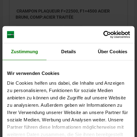
CRAMPON PLAQUEUR F=22500, F1=4500 ACIER
BRUNI, COMP:ACIER TRAITÉE
FORCE DE SERRAGE N=22500
F1 N=4500
COUPLE DE SERRAGE DE LA VIS C1 EN NM=30
Référence:
04562-212
Zustimmung
Details
Über Cookies
300,99 CHF
DÉTAILS
hors TVA
hors frais d’envoi
Wir verwenden Cookies
Die Cookies helfen uns dabei, die Inhalte und Anzeigen
zu personalisieren, Funktionen für soziale Medien
DÉTAILS
anbieten zu können und die Zugriffe auf unsere Website
zu analysieren. Außerdem geben wir Informationen zu
CAO
Ihrer Verwendung unserer Website an unsere Partner für
soziale Medien, Werbung und Analysen weiter. Unsere
Partner führen diese Informationen möglicherweise mit
TÉLÉCHARGEMENTS
weiteren Daten zusammen, die Sie ihnen bereitgestellt