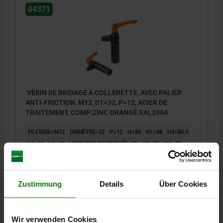
04371
VÉRIN DE BRIDAGE À COLLERETTE, AVEC PALIER
ANTI-FRICTION, M12, D1=32, P=12, ACIER DE
TRAITEMENT, COMP:ZINC ORANGÉ RAL2004
FILETAGE=M12
DIAMÈTRE=32
P=12
H=88
H1=96
H3=80,9
L2=12
L1=18
LONGUEUR DE POIGNÉE=80
H2=82
SW=27
R=50
L=18
F KN=8,7
FORCE MANUELLE FH N=170
Référence:
04371-312
Zustimmung
Details
Über Cookies
179,41 CHF
DÉTAILS
hors TVA
hors frais d’envoi
Wir verwenden Cookies