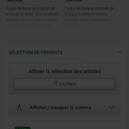
MATIÈRE
FINITION
Corps de base et crochet de
Corps de base et crochet de
bridage en acier de traitement.
bridage traités et brunis.
Poignée en zinc injecté haute
Poignée avec revêtement
pression conforme DIN EN
plastique.
12844.
Composants en acier du palier
Composants en acier du palier
anti-friction pour augmenter la
anti-friction pour augmenter la
force de serrage brunis.
force de serrage de classe de
Palier à aiguilles axial avec
SÉLECTION DE PRODUITS
résistance 5.8
rondelles d'appui rectifiées et
trempées.
Affiner la sélection des articles
FILTRES
Afficher / masquer le schéma