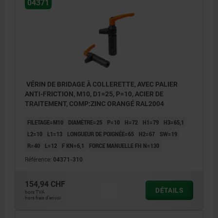
04371
VÉRIN DE BRIDAGE À COLLERETTE, AVEC PALIER
ANTI-FRICTION, M10, D1=25, P=10, ACIER DE
TRAITEMENT, COMP:ZINC ORANGÉ RAL2004
FILETAGE=M10
DIAMÈTRE=25
P=10
H=72
H1=79
H3=65,1
L2=10
L1=13
LONGUEUR DE POIGNÉE=65
H2=67
SW=19
R=40
L=12
F KN=6,1
FORCE MANUELLE FH N=130
Référence:
04371-310
154,94 CHF
DÉTAILS
hors TVA
hors frais d’envoi