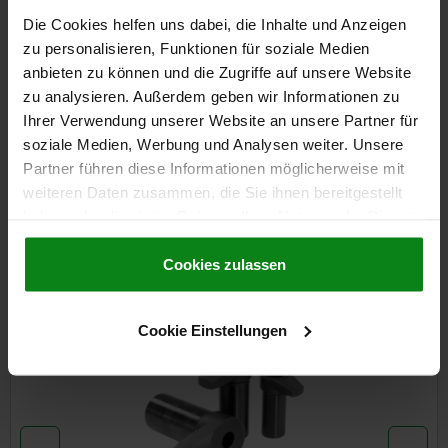
Die Cookies helfen uns dabei, die Inhalte und Anzeigen
zu personalisieren, Funktionen für soziale Medien
DÉTAILS
anbieten zu können und die Zugriffe auf unsere Website
zu analysieren. Außerdem geben wir Informationen zu
CAO
Ihrer Verwendung unserer Website an unsere Partner für
soziale Medien, Werbung und Analysen weiter. Unsere
TÉLÉCHARGEMENTS
Partner führen diese Informationen möglicherweise mit
weiteren Daten zusammen, die Sie ihnen bereitgestellt
D'autres clients ont
haben oder die sie im Rahmen Ihrer Nutzung der Dienste
gesammelt haben.
Cookie Richtlinien
également acheté
Impressum
|
Datenschutz
|
AGB
Cookies zulassen
Cookie Einstellungen
04370