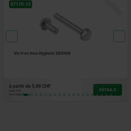
NOUVEAU
07175-02
ESIGN
Vis à tête sphérique H
à partir de
6,73 CHF
DÉTAILS
hors TVA
hors frais d’envoi