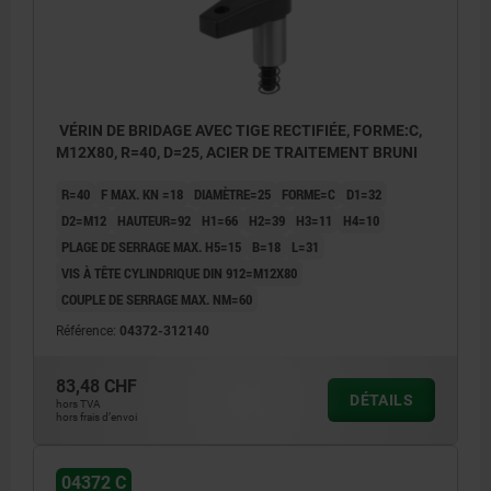
VÉRIN DE BRIDAGE AVEC TIGE RECTIFIÉE, FORME:C,
M12X80, R=40, D=25, ACIER DE TRAITEMENT BRUNI
R=40
F MAX. KN =18
DIAMÈTRE=25
FORME=C
D1=32
D2=M12
HAUTEUR=92
H1=66
H2=39
H3=11
H4=10
PLAGE DE SERRAGE MAX. H5=15
B=18
L=31
VIS À TÊTE CYLINDRIQUE DIN 912=M12X80
COUPLE DE SERRAGE MAX. NM=60
Référence:
04372-312140
83,48 CHF
DÉTAILS
hors TVA
hors frais d’envoi
04372 C