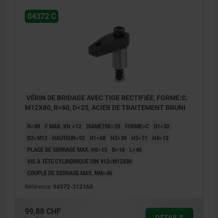
04372 C
VÉRIN DE BRIDAGE AVEC TIGE RECTIFIÉE, FORME:C,
M12X80, R=60, D=25, ACIER DE TRAITEMENT BRUNI
R=60
F MAX. KN =12
DIAMÈTRE=25
FORME=C
D1=32
D2=M12
HAUTEUR=92
H1=68
H2=39
H3=11
H4=13
PLAGE DE SERRAGE MAX. H5=15
B=18
L=46
VIS À TÊTE CYLINDRIQUE DIN 912=M12X80
COUPLE DE SERRAGE MAX. NM=46
Référence:
04372-312160
99,88 CHF
DÉTAILS