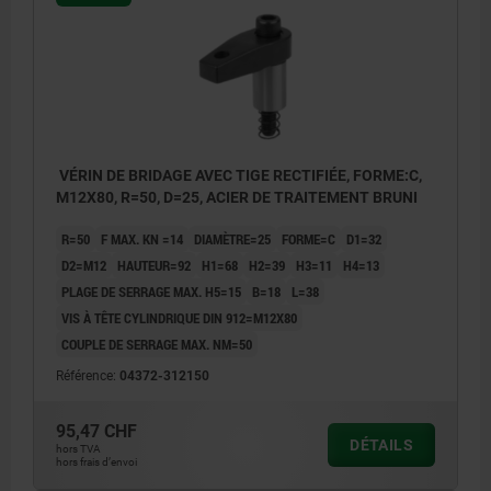
VÉRIN DE BRIDAGE AVEC TIGE RECTIFIÉE, FORME:C,
M12X80, R=50, D=25, ACIER DE TRAITEMENT BRUNI
R=50
F MAX. KN =14
DIAMÈTRE=25
FORME=C
D1=32
D2=M12
HAUTEUR=92
H1=68
H2=39
H3=11
H4=13
PLAGE DE SERRAGE MAX. H5=15
B=18
L=38
VIS À TÊTE CYLINDRIQUE DIN 912=M12X80
COUPLE DE SERRAGE MAX. NM=50
Référence:
04372-312150
95,47 CHF
DÉTAILS
hors TVA
hors frais d’envoi