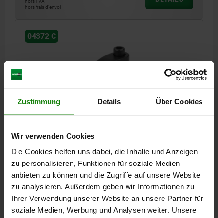
hors TVA
hors frais d’envoi
04372 C
Zustimmung
Details
Über Cookies
VÉRIN DE BRIDAGE AVEC TIGE RECTIFIÉE, FORME:C,
M16X85, R=50, D=32, ACIER DE TRAITEMENT BRUNI
Wir verwenden Cookies
R=50
F MAX. KN =31
DIAMÈTRE=32
FORME=C
D1=36
Die Cookies helfen uns dabei, die Inhalte und Anzeigen
D2=M12
HAUTEUR=101
H1=75
H2=39
H3=15
H4=16
zu personalisieren, Funktionen für soziale Medien
PLAGE DE SERRAGE MAX. H5=15
B=22
L=38
anbieten zu können und die Zugriffe auf unsere Website
VIS À TÊTE CYLINDRIQUE DIN 912=M16X85
zu analysieren. Außerdem geben wir Informationen zu
COUPLE DE SERRAGE MAX. NM=150
Ihrer Verwendung unserer Website an unsere Partner für
Référence:
04372-316150
soziale Medien, Werbung und Analysen weiter. Unsere