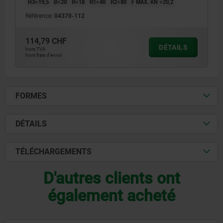
H3=19,5
B=20
R=18
R1=40
R2=80
F MAX. KN =20,2
Référence:
04370-112
114,79 CHF
DÉTAILS
hors TVA
hors frais d’envoi
FORMES
DÉTAILS
TÉLÉCHARGEMENTS
D'autres clients ont
également acheté