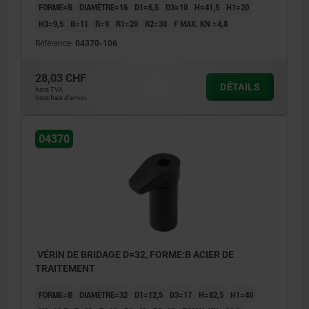
FORME=B
DIAMÈTRE=16
D1=6,5
D3=10
H=41,5
H1=20
H3=9,5
B=11
R=9
R1=20
R2=30
F MAX. KN =4,8
Référence:
04370-106
28,03 CHF
DÉTAILS
hors TVA
hors frais d’envoi
04370
VÉRIN DE BRIDAGE D=32, FORME:B ACIER DE
TRAITEMENT
FORME=B
DIAMÈTRE=32
D1=12,5
D3=17
H=82,5
H1=40