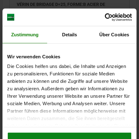
VÉRIN DE BRIDAGE D=25, FORME:B ACIER DE
TRAITEMENT
FORME=B
DIAMÈTRE=25
D1=10,5
D3=14
H=65,5
H1=32
H3=15,5
B=17
R=14
R1=32
R2=60
F MAX. KN =13,9
Zustimmung
Details
Über Cookies
Référence:
04370-110
59,78 CHF
Wir verwenden Cookies
DÉTAILS
hors TVA
hors frais d’envoi
Die Cookies helfen uns dabei, die Inhalte und Anzeigen
zu personalisieren, Funktionen für soziale Medien
anbieten zu können und die Zugriffe auf unsere Website
04370
zu analysieren. Außerdem geben wir Informationen zu
Ihrer Verwendung unserer Website an unsere Partner für
soziale Medien, Werbung und Analysen weiter. Unsere
Partner führen diese Informationen möglicherweise mit
weiteren Daten zusammen, die Sie ihnen bereitgestellt
haben oder die sie im Rahmen Ihrer Nutzung der Dienste
gesammelt haben.
Cookie Richtlinien
VÉRIN DE BRIDAGE D=20, FORME:B ACIER DE