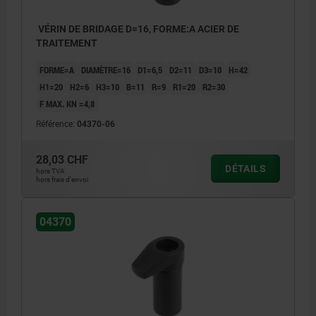
VÉRIN DE BRIDAGE D=16, FORME:A ACIER DE
TRAITEMENT
FORME=A
DIAMÈTRE=16
D1=6,5
D2=11
D3=10
H=42
H1=20
H2=6
H3=10
B=11
R=9
R1=20
R2=30
F MAX. KN =4,8
Référence:
04370-06
28,03 CHF
DÉTAILS
hors TVA
hors frais d’envoi
04370