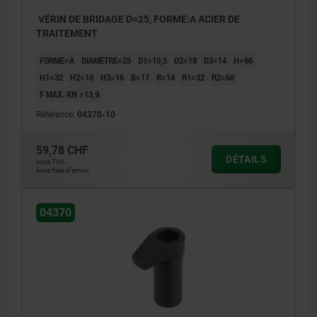
VÉRIN DE BRIDAGE D=25, FORME:A ACIER DE
TRAITEMENT
FORME=A
DIAMÈTRE=25
D1=10,5
D2=18
D3=14
H=66
H1=32
H2=10
H3=16
B=17
R=14
R1=32
R2=60
F MAX. KN =13,9
Référence:
04370-10
59,78 CHF
DÉTAILS
hors TVA
hors frais d’envoi
04370