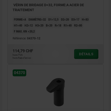
VÉRIN DE BRIDAGE D=32, FORME:A ACIER DE
TRAITEMENT
FORME=A
DIAMÈTRE=32
D1=12,5
D2=20
D3=17
H=83
H1=40
H2=12
H3=20
B=20
R=18
R1=40
R2=80
F MAX. KN =20,2
Référence:
04370-12
114,79 CHF
DÉTAILS
hors TVA
hors frais d’envoi
04370