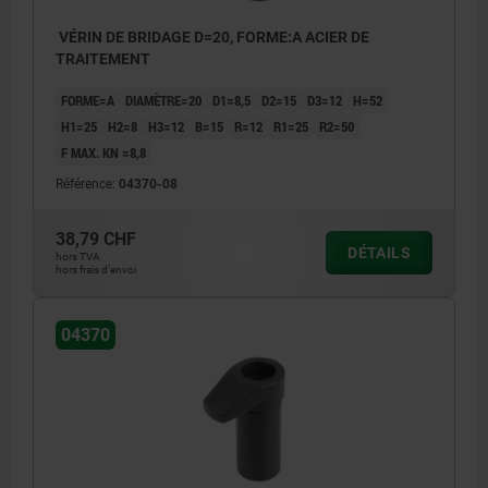
VÉRIN DE BRIDAGE D=20, FORME:A ACIER DE
TRAITEMENT
FORME=A
DIAMÈTRE=20
D1=8,5
D2=15
D3=12
H=52
H1=25
H2=8
H3=12
B=15
R=12
R1=25
R2=50
F MAX. KN =8,8
Référence:
04370-08
38,79 CHF
DÉTAILS
hors TVA
hors frais d’envoi
04370