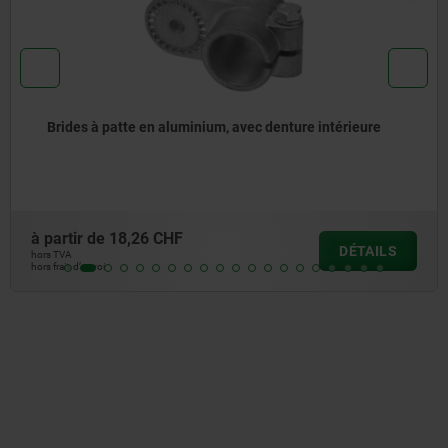
Brides à patte en aluminium, avec denture intérieure
partir de
18,26 CHF
DÉTAILS
s TVA
s frais d’envoi