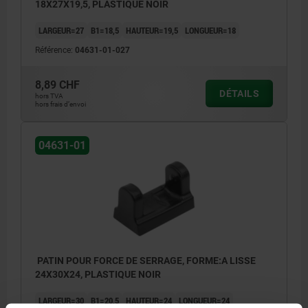
18X27X19,5, PLASTIQUE NOIR
LARGEUR=27
B1=18,5
HAUTEUR=19,5
LONGUEUR=18
Référence:
04631-01-027
8,89 CHF
DÉTAILS
hors TVA
hors frais d’envoi
04631-01
PATIN POUR FORCE DE SERRAGE, FORME:A LISSE
24X30X24, PLASTIQUE NOIR
LARGEUR=30
B1=20,5
HAUTEUR=24
LONGUEUR=24