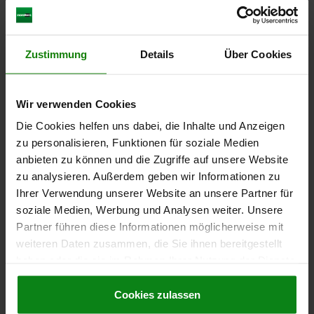
Référence:
04631-01-030
9,38 CHF
Zustimmung
Details
Über Cookies
DÉTAILS
hors TVA
hors frais d’envoi
Wir verwenden Cookies
04631-01
Die Cookies helfen uns dabei, die Inhalte und Anzeigen
zu personalisieren, Funktionen für soziale Medien
anbieten zu können und die Zugriffe auf unsere Website
zu analysieren. Außerdem geben wir Informationen zu
Ihrer Verwendung unserer Website an unsere Partner für
soziale Medien, Werbung und Analysen weiter. Unsere
Partner führen diese Informationen möglicherweise mit
PATIN POUR FORCE DE SERRAGE, FORME:A LISSE
25X38X28, PLASTIQUE NOIR
weiteren Daten zusammen, die Sie ihnen bereitgestellt
haben oder die sie im Rahmen Ihrer Nutzung der Dienste
LARGEUR=38
B1=25,5
HAUTEUR=28
LONGUEUR=25
gesammelt haben.
Cookie Richtlinien
Référence:
04631-01-038
Impressum
|
Datenschutz
|
AGB
Cookies zulassen