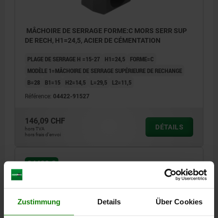
MÂCHOIRE DE SERRAGE FORME:C MORS SERR SUP
DE RECH, H1=24,5, ACIER DE CÉMENTATION
PLAGE DE SERRAGE H =15-27
H1=24,5
FORME=C
MODÈLE 1=MÂCHOIRE DE SERRAGE SUPÉRIEURE DE RECHANGE
B=28
B1=15
H2=14,5
L=29,5
L2=11,5
Référence:
04422-91527
146,09 CHF
DÉTAILS
hors TVA
hors frais d’envoi
04422 C
Zustimmung
Details
Über Cookies