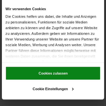
Wir verwenden Cookies
MÂCHOIRE DE SERRAGE FORME:C MORS SERR SUP
Die Cookies helfen uns dabei, die Inhalte und Anzeigen
DE RECH, H1=35,5, ACIER DE CÉMENTATION
zu personalisieren, Funktionen für soziale Medien
PLAGE DE SERRAGE H =26-38
H1=35,5
FORME=C
anbieten zu können und die Zugriffe auf unsere Website
MODÈLE 1=MÂCHOIRE DE SERRAGE SUPÉRIEURE DE RECHANGE
zu analysieren. Außerdem geben wir Informationen zu
B=28
B1=15
H2=25,5
L=29,5
L2=11,5
Ihrer Verwendung unserer Website an unsere Partner für
soziale Medien, Werbung und Analysen weiter. Unsere
Référence:
04422-92638
Partner führen diese Informationen möglicherweise mit
weiteren Daten zusammen, die Sie ihnen bereitgestellt
171,67 CHF
DÉTAILS
haben oder die sie im Rahmen Ihrer Nutzung der Dienste
hors TVA
hors frais d’envoi
gesammelt haben.
Cookie Richtlinien
Impressum
|
Datenschutz
|
AGB
Cookies zulassen
DÉTAILS
Cookie Einstellungen
CAO