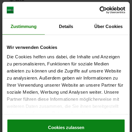
TÉLÉCHARGEMENTS
Zustimmung
Details
Über Cookies
D'autres clients ont
également acheté
Wir verwenden Cookies
Die Cookies helfen uns dabei, die Inhalte und Anzeigen
zu personalisieren, Funktionen für soziale Medien
04390
anbieten zu können und die Zugriffe auf unsere Website
zu analysieren. Außerdem geben wir Informationen zu
Ihrer Verwendung unserer Website an unsere Partner für
soziale Medien, Werbung und Analysen weiter. Unsere
Partner führen diese Informationen möglicherweise mit
weiteren Daten zusammen, die Sie ihnen bereitgestellt
haben oder die sie im Rahmen Ihrer Nutzung der Dienste
votant avec fonction de
Ensemble de bridage pivot
gesammelt haben.
Cookie Richtlinien
Impressum
|
Datenschutz
|
AGB
Cookies zulassen