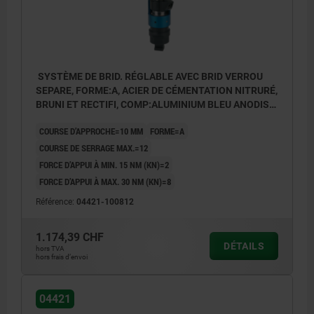
SYSTÈME DE BRID. RÉGLABLE AVEC BRID VERROU
SEPARE, FORME:A, ACIER DE CÉMENTATION NITRURÉ,
BRUNI ET RECTIFI, COMP:ALUMINIUM BLEU ANODISÉ,
L5=10
COURSE D’APPROCHE=10 MM
FORME=A
COURSE DE SERRAGE MAX.=12
FORCE D’APPUI À MIN. 15 NM (KN)=2
FORCE D’APPUI À MAX. 30 NM (KN)=8
Référence:
04421-100812
1.174,39 CHF
DÉTAILS
hors TVA
hors frais d’envoi
04421