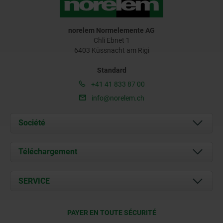
norelem Normelemente AG
Chli Ebnet 1
6403 Küssnacht am Rigi
Standard
+41 41 833 87 00
info@norelem.ch
Société
À propos de nous
Téléchargement
Actualités
Documents
SERVICE
Contact
Conditions de livraison
PAYER EN TOUTE SÉCURITÉ
Certification