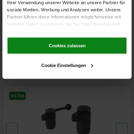
Ihrer Verwendung unserer Website an unsere Partner für
soziale Medien, Werbung und Analysen weiter. Unsere
DÉTAILS
Partner führen diese Informationen möglicherweise mit
weiteren Daten zusammen, die Sie ihnen bereitgestellt
CAO
haben oder die sie im Rahmen Ihrer Nutzung der Dienste
gesammelt haben.
Cookie Richtlinien
TÉLÉCHARGEMENTS
Impressum
|
Datenschutz
|
AGB
Cookies zulassen
D'autres clients ont
Cookie Einstellungen
également acheté
04624-