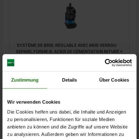
SYSTÈME DE BRID. RÉGLABLE AVEC BRID VERROU
SEPARE, FORME:B, ACIER DE CÉMENTATION NITURÉ +
BRUNI, COMP:ALUMINIUM BLEU ANODISÉ, L5=8
COURSE D’APPROCHE=8
FORME=B
COURSE DE SERRAGE MAX.=12
Zustimmung
Details
Über Cookies
FORCE D’APPUI À MIN. 15 NM (KN)=2
FORCE D’APPUI À MAX. 30 NM (KN)=8
Référence:
04421-080812
Wir verwenden Cookies
Die Cookies helfen uns dabei, die Inhalte und Anzeigen
1.260,84 CHF
zu personalisieren, Funktionen für soziale Medien
DÉTAILS
hors TVA
hors frais d’envoi
anbieten zu können und die Zugriffe auf unsere Website
zu analysieren. Außerdem geben wir Informationen zu