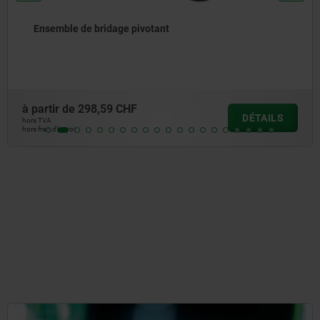
e de bridage pivotant
Poigné
rotatif
de
298,59 CHF
à partir
DÉTAILS
hors TVA
i
hors frais d’e