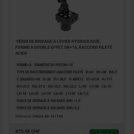
VÉRIN DE BRIDAGE À LEVIER HYDRAULIQUE,
FORME:A DOUBLE EFFET, DK=16, RACCORD FILETÉ
ACIER
FORME=A
DIAMÈTRE DU PISTON=16
TYPE DE RACCORDEMENT=RACCORD FILETÉ
B=61
B1=38
B2=7
C (DEGRÉS)=69
D=38
D1=38,5
G=M6X12
G1=G1/8
H=117
H1=41,5
H2=37,5
H3=10,5
H4=22,5
L=52
L1=38
L2=15
L3=18
L4=28
L5=19
L6=49
L7=35
L8=7,5
FORCE DE SERRAGE À 100 BARS (KN) =1,5
FORCE DE SERRAGE À 350 BARS (KN)=5,2
Référence:
04624-40-161104
H1*= point de serrage optimal ; encore -1,5 mm jusqu'à
H1*= poi
473,48 CHF
la butée de la poignée indexable
la butée