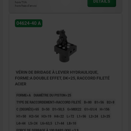
DÉTAILS
hors TVA
hors frais d’envoi
1) contour de monatge
1) cont
2) desserrer
2) desse
3) serrer
3) serre
04624-40 A
4) bords arrondis
4) bords
5) pour le diamètre de piston 16 uniquement, ces trous
5) pour 
sont obturés par des bouchons filetés
sont obt
VÉRIN DE BRIDAGE À LEVIER HYDRAULIQUE,
FORME:A DOUBLE EFFET, DK=25, RACCORD FILETÉ
ACIER
FORME=A
DIAMÈTRE DU PISTON=25
TYPE DE RACCORDEMENT=RACCORD FILETÉ
B=80
B1=56
B2=8
C (DEGRÉS)=65
D=50
D1=50,5
G=M8X22
G1=G1/4
H=156
H1=50
H2=54
H3=19
H4=22
L=72
L1=56
L2=24
L3=25
L4=44
L5=24
L6=63,5
L7=44
L8=10
FORCE DE SERRAGE À 100 BARS (KN) =3,9