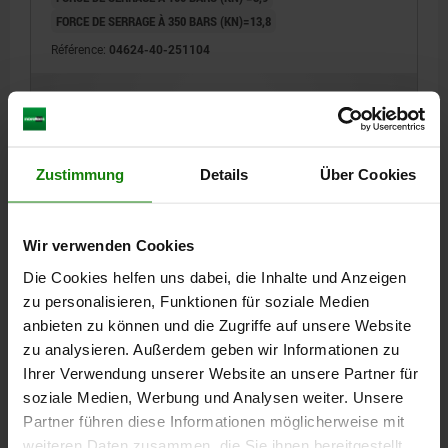
FORCE DE SERRAGE À 350 BARS (KN)=13,8
Référence:
04624-40-251104
633,08 CHF
DÉTAILS
hors TVA
hors frais d’envoi
Zustimmung
Details
Über Cookies
04624-40 A
Wir verwenden Cookies
Die Cookies helfen uns dabei, die Inhalte und Anzeigen
zu personalisieren, Funktionen für soziale Medien
anbieten zu können und die Zugriffe auf unsere Website
zu analysieren. Außerdem geben wir Informationen zu
VÉRIN DE BRIDAGE À LEVIER HYDRAULIQUE,
Ihrer Verwendung unserer Website an unsere Partner für
FORME:A DOUBLE EFFET, DK=40, RACCORD FILETÉ
soziale Medien, Werbung und Analysen weiter. Unsere
ACIER
Partner führen diese Informationen möglicherweise mit
FORME=A
DIAMÈTRE DU PISTON=40
weiteren Daten zusammen, die Sie ihnen bereitgestellt