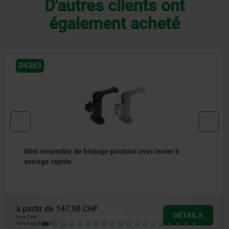
D'autres clients ont
également acheté
04366
Bras de serrage pour ensemble de bridage pivotant
à partir de
99,89 CHF
LS
DÉTA
hors TVA
hors frais d’envoi