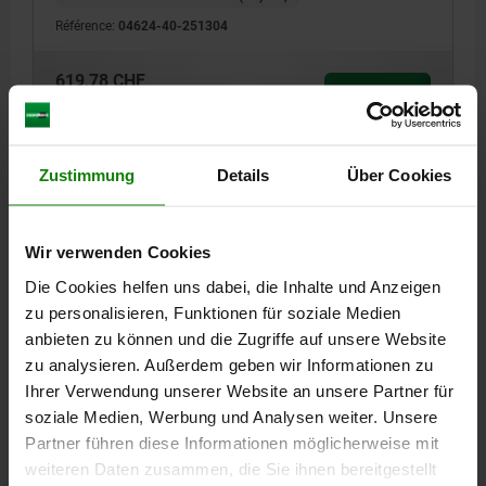
Référence:
04624-40-251304
619,78 CHF
DÉTAILS
hors TVA
hors frais d’envoi
Zustimmung
Details
Über Cookies
04624-40 C
Wir verwenden Cookies
Die Cookies helfen uns dabei, die Inhalte und Anzeigen
zu personalisieren, Funktionen für soziale Medien
anbieten zu können und die Zugriffe auf unsere Website
VÉRIN DE BRIDAGE À LEVIER HYDRAULIQUE,
zu analysieren. Außerdem geben wir Informationen zu
FORME:C DOUBLE EFFET, DK=40, CANAUX FORÉS
Ihrer Verwendung unserer Website an unsere Partner für
ACIER
soziale Medien, Werbung und Analysen weiter. Unsere
Partner führen diese Informationen möglicherweise mit
FORME=C
DIAMÈTRE DU PISTON=40
weiteren Daten zusammen, die Sie ihnen bereitgestellt
TYPE DE RACCORDEMENT=CANAUX FORÉS
B=85
B1=62