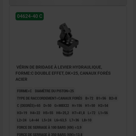
1) contour de monatge
1) cont
2) desserrer
2) desse
3) serrer
3) serre
04624-40 C
4) bords arrondis
4) bords
5) pour le diamètre de piston 16 uniquement, ces trous
5) pour 
sont obturés par des bouchons filetés
sont obt
VÉRIN DE BRIDAGE À LEVIER HYDRAULIQUE,
FORME:C DOUBLE EFFET, DK=25, CANAUX FORÉS
ACIER
FORME=C
DIAMÈTRE DU PISTON=25
TYPE DE RACCORDEMENT=CANAUX FORÉS
B=72
B1=56
B2=8
C (DEGRÉS)=65
D=50
G=M8X22
H=156
H1=50
H2=54
H3=19
H4=22
H5=55
H6=25,2
H7=41,8
L=72
L1=56
L2=24
L4=44
L5=24
L6=63,5
L7=36
L8=10
FORCE DE SERRAGE À 100 BARS (KN) =3,9
FORCE DE SERRAGE À 350 BARS (KN)=13,8