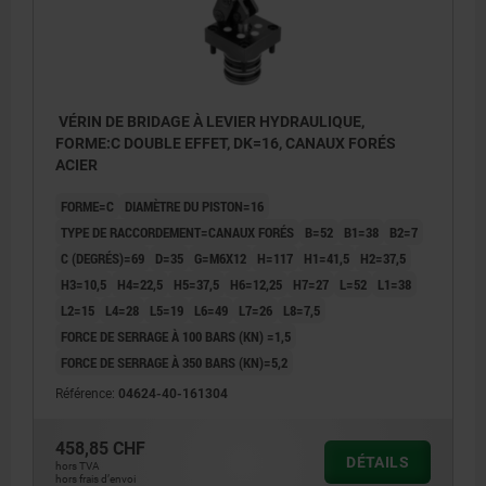
VÉRIN DE BRIDAGE À LEVIER HYDRAULIQUE,
FORME:C DOUBLE EFFET, DK=16, CANAUX FORÉS
ACIER
FORME=C
DIAMÈTRE DU PISTON=16
TYPE DE RACCORDEMENT=CANAUX FORÉS
B=52
B1=38
B2=7
C (DEGRÉS)=69
D=35
G=M6X12
H=117
H1=41,5
H2=37,5
H3=10,5
H4=22,5
H5=37,5
H6=12,25
H7=27
L=52
L1=38
L2=15
L4=28
L5=19
L6=49
L7=26
L8=7,5
FORCE DE SERRAGE À 100 BARS (KN) =1,5
FORCE DE SERRAGE À 350 BARS (KN)=5,2
Référence:
04624-40-161304
H1*= point de serrage optimal ; encore -1,5 mm jusqu'à
H1*= poi
458,85 CHF
la butée de la poignée indexable
la butée
DÉTAILS
hors TVA
hors frais d’envoi