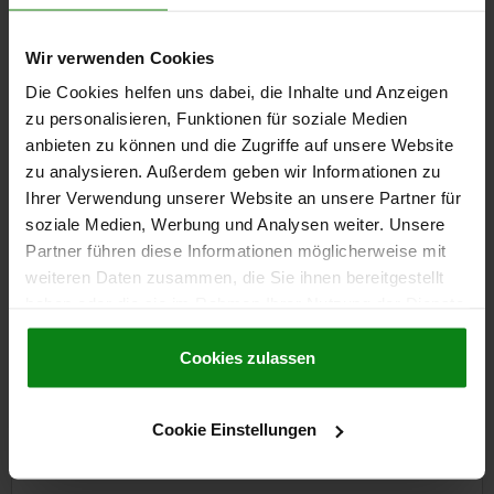
TÉLÉCHARGEMENTS
Wir verwenden Cookies
Die Cookies helfen uns dabei, die Inhalte und Anzeigen
D'autres clients ont
zu personalisieren, Funktionen für soziale Medien
également acheté
anbieten zu können und die Zugriffe auf unsere Website
zu analysieren. Außerdem geben wir Informationen zu
Ihrer Verwendung unserer Website an unsere Partner für
soziale Medien, Werbung und Analysen weiter. Unsere
04390
Partner führen diese Informationen möglicherweise mit
weiteren Daten zusammen, die Sie ihnen bereitgestellt
haben oder die sie im Rahmen Ihrer Nutzung der Dienste
gesammelt haben.
Cookie Richtlinien
Impressum
|
Datenschutz
|
AGB
Cookies zulassen
Ensemble de bridage pivotan
Cookie Einstellungen