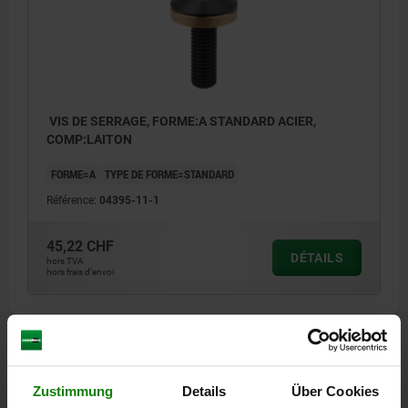
VIS DE SERRAGE, FORME:A STANDARD ACIER,
COMP:LAITON
FORME=A
TYPE DE FORME=STANDARD
Référence:
04395-11-1
45,22 CHF
DÉTAILS
hors TVA
hors frais d’envoi
DÉTAILS
Zustimmung
Details
Über Cookies
CAO