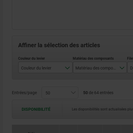
Affiner la sélection des articles
Couleur du levier
Matériau des composants
D
noir
acier
rouge traffic RAL 3020
acier inoxydable
Entrées/page
50
de 64 entrées
DISPONIBILITÉ
Les disponibilités sont actualisées plus