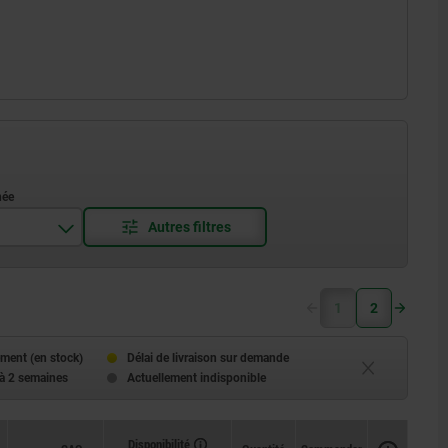
1
2
ment (en stock)
Délai de livraison sur demande
 à 2 semaines
Actuellement indisponible
Disponibilité
Disponibilité