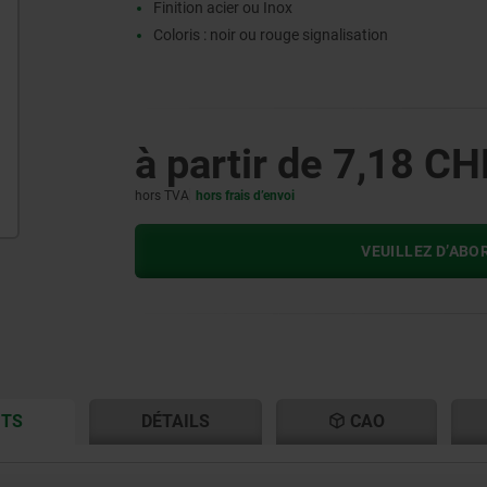
Finition acier ou Inox
Coloris : noir ou rouge signalisation
à partir de
7,18 CH
hors TVA
hors frais d’envoi
VEUILLEZ D’ABO
CURRENT
CURRENT
ITS
DÉTAILS
CAO
TAB:
TAB: