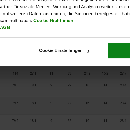
110
27,1
11
33
24,2
16,2
27,7
rtner für soziale Medien, Werbung und Analysen weiter. Unsere
e mit weiteren Daten zusammen, die Sie ihnen bereitgestellt ha
110
27,1
11
33
24,2
16,2
27,7
esammelt haben.
Cookie Richtlinien
110
27,1
11
33
24,2
16,2
27,7
AGB
110
27,1
11
33
24,2
16,2
27,7
110
27,1
11
33
24,2
16,2
27,7
Cookie Einstellungen
110
27,1
11
33
24,2
16,2
27,7
110
27,1
11
33
24,2
16,2
27,7
79,6
18,1
9
22
16
14
23,4
79,6
18,1
9
22
16
14
23,4
79,6
18,1
9
22
16
14
23,4