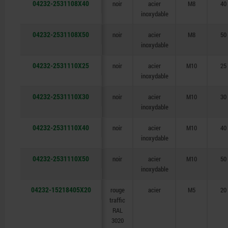
04232-2531108X40
noir
acier
M8
40
inoxydable
04232-2531108X50
noir
acier
M8
50
inoxydable
04232-2531110X25
noir
acier
M10
25
inoxydable
04232-2531110X30
noir
acier
M10
30
inoxydable
04232-2531110X40
noir
acier
M10
40
inoxydable
04232-2531110X50
noir
acier
M10
50
inoxydable
04232-15218405X20
rouge
acier
M5
20
traffic
RAL
3020