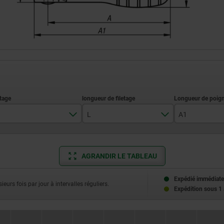
L
A1
M5
20
79,6
M6
25
110
AGRANDIR LE TABLEAU
M8
30
Expédié immédiate
ieurs fois par jour à intervalles réguliers.
Expédition sous 1
M10
40
50