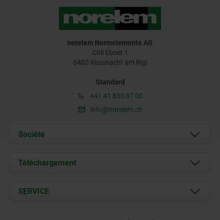
norelem Normelemente AG
Chli Ebnet 1
6403 Küssnacht am Rigi
Standard
+41 41 833 87 00
info@norelem.ch
Société
À propos de nous
Téléchargement
Actualités
Documents
SERVICE
Contact
Conditions de livraison