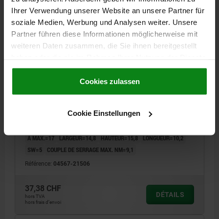
04567
Ihrer Verwendung unserer Website an unsere Partner für
soziale Medien, Werbung und Analysen weiter. Unsere
Partner führen diese Informationen möglicherweise mit
weiteren Daten zusammen, die Sie ihnen bereitgestellt
haben oder die sie im Rahmen Ihrer Nutzung der Dienste
gesammelt haben.
Cookie Richtlinien
Impressum
|
Datenschutz
|
AGB
Cookies zulassen
MORS DE SERRAGE LISSE AVEC VIS CHC, FORME:B
D=M06X18, L=10,2, ACIER TREMPÉ ET BRUNI
Cookie Einstellungen
FORCE DE SERRAGE KN MAX.=4,5
FILETAGE=M6X18
FORME=B
MODÈLE 2=AVEC VIS À TÊTE CYLINDRIQUE
A MIN.=15
A MAX.=17
LARGEUR=14,8
HAUTEUR=15,8
LONGUEUR=10,2
SW=5
COUPLE DE SERRAGE MAX. NM=9,1
Référence:
04567-21506
37,38 CHF
DÉTAILS
hors TVA
hors frais d’envoi