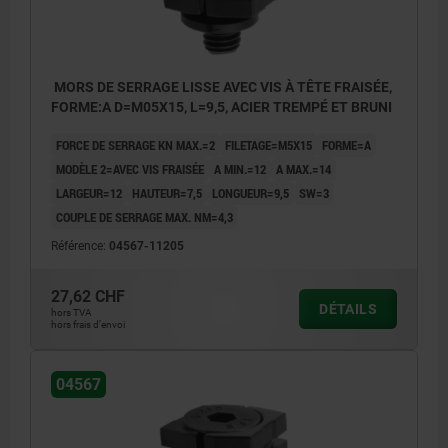
MORS DE SERRAGE LISSE AVEC VIS À TÊTE FRAISÉE,
FORME:A D=M05X15, L=9,5, ACIER TREMPÉ ET BRUNI
FORCE DE SERRAGE KN MAX.=2
FILETAGE=M5X15
FORME=A
MODÈLE 2=AVEC VIS FRAISÉE
A MIN.=12
A MAX.=14
LARGEUR=12
HAUTEUR=7,5
LONGUEUR=9,5
SW=3
COUPLE DE SERRAGE MAX. NM=4,3
Référence:
04567-11205
27,62 CHF
DÉTAILS
hors TVA
hors frais d’envoi
La cote L se réfère à la cote ≤A.
04567
La cote H se réfère à la cote ≥A.