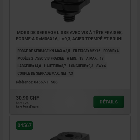
1) Joint torique
MORS DE SERRAGE LISSE AVEC VIS À TÊTE FRAISÉE,
FORME:A D=M06X16, L=9,3, ACIER TREMPÉ ET BRUNI
FORCE DE SERRAGE KN MAX.=3,5
FILETAGE=M6X16
FORME=A
MODÈLE 2=AVEC VIS FRAISÉE
A MIN.=15
A MAX.=17
LARGEUR=14,8
HAUTEUR=8,7
LONGUEUR=9,3
SW=4
COUPLE DE SERRAGE MAX. NM=7,3
Référence:
04567-11506
30,90 CHF
DÉTAILS
hors TVA
hors frais d’envoi
04567