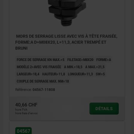
MORS DE SERRAGE LISSE AVEC VIS À TÊTE FRAISÉE,
FORME:A D=M08X20, L=11,3, ACIER TREMPÉ ET
BRUNI
FORCE DE SERRAGE KN MAX.=5
FILETAGE=M8X20
FORME=A
MODÈLE 2=AVEC VIS FRAISÉE
A MIN.=18,5
A MAX.=21,5
LARGEUR=18,4
HAUTEUR=11,8
LONGUEUR=11,3
SW=5
COUPLE DE SERRAGE MAX. NM=18
Référence:
04567-11808
40,66 CHF
DÉTAILS
hors TVA
hors frais d’envoi
04567