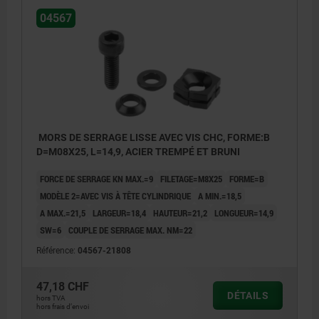
04567
MORS DE SERRAGE LISSE AVEC VIS CHC, FORME:B
D=M08X25, L=14,9, ACIER TREMPÉ ET BRUNI
FORCE DE SERRAGE KN MAX.=9
FILETAGE=M8X25
FORME=B
MODÈLE 2=AVEC VIS À TÊTE CYLINDRIQUE
A MIN.=18,5
A MAX.=21,5
LARGEUR=18,4
HAUTEUR=21,2
LONGUEUR=14,9
SW=6
COUPLE DE SERRAGE MAX. NM=22
Référence:
04567-21808
47,18 CHF
DÉTAILS
hors TVA
hors frais d’envoi