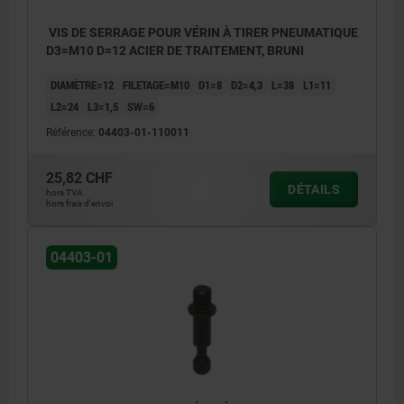
VIS DE SERRAGE POUR VÉRIN À TIRER PNEUMATIQUE
D3=M10 D=12 ACIER DE TRAITEMENT, BRUNI
DIAMÈTRE=12
FILETAGE=M10
D1=8
D2=4,3
L=38
L1=11
L2=24
L3=1,5
SW=6
Référence:
04403-01-110011
25,82 CHF
DÉTAILS
hors TVA
hors frais d’envoi
04403-01