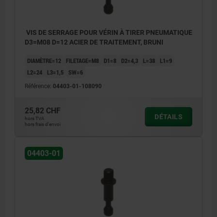
VIS DE SERRAGE POUR VÉRIN À TIRER PNEUMATIQUE
D3=M08 D=12 ACIER DE TRAITEMENT, BRUNI
DIAMÈTRE=12
FILETAGE=M8
D1=8
D2=4,3
L=38
L1=9
L2=24
L3=1,5
SW=6
Référence:
04403-01-108090
25,82 CHF
DÉTAILS
hors TVA
hors frais d’envoi
04403-01