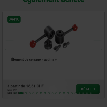
0462
nt de serrage « actima »
Vér
r de
18,31 CHF
à par
DÉTAILS
hors TV
’envoi
hors frai