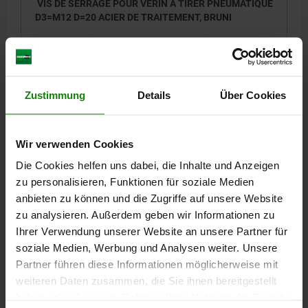
VIS DE SERRAGE POUR VÉRIN À TIRER PNEUMATIQUE
D3=M12 D=20 ACIER DE TRAITEMENT, BRUNI
DIAMÈTRE=20
FILETAGE=M12
D1=12
D2=6,5
L=48
L1=13
L2=31,5
L3=2
SW=10
Référence:
04403-01-112013
Zustimmung
Details
Über Cookies
29,90 CHF
DÉTAILS
hors TVA
hors frais d’envoi
Wir verwenden Cookies
Die Cookies helfen uns dabei, die Inhalte und Anzeigen
04403-01
zu personalisieren, Funktionen für soziale Medien
anbieten zu können und die Zugriffe auf unsere Website
zu analysieren. Außerdem geben wir Informationen zu
Ihrer Verwendung unserer Website an unsere Partner für
soziale Medien, Werbung und Analysen weiter. Unsere
Partner führen diese Informationen möglicherweise mit
weiteren Daten zusammen, die Sie ihnen bereitgestellt
VIS DE SERRAGE POUR VÉRIN À TIRER PNEUMATIQUE
haben oder die sie im Rahmen Ihrer Nutzung der Dienste
D3=M16 D=20 ACIER DE TRAITEMENT, BRUNI