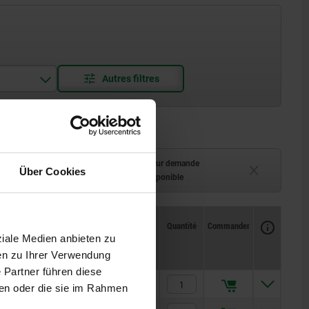
ment (en stock)
Délai de livraison sur demande
Über Cookies
 à 2 semaines
Actuellement indisponible
Disponibilité
CAO
Quantité
Commander
Prix
ziale Medien anbieten zu
en zu Ihrer Verwendung
 Partner führen diese
2,17 CHF
ben oder die sie im Rahmen