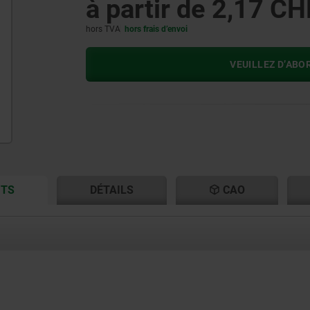
à partir de
2,17 CH
hors TVA
hors frais d’envoi
VEUILLEZ D’ABO
CURRENT
CURRENT
ITS
DÉTAILS
CAO
TAB:
TAB: