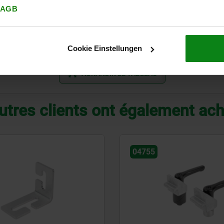
B
18
7
3
15
AGB
B
23
7
5
20
B
27
9
6
24
Cookie Einstellungen
AGRANDIR LE TABLEAU
utres clients ont également ac
04755