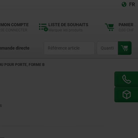
FR
MON COMPTE
LISTE DE SOUHAITS
PANIER
SE CONNECTER
Marquer les produits
0,00 CHF
productCode
qty
mande directe
U POUR PORTE, FORME B
ts