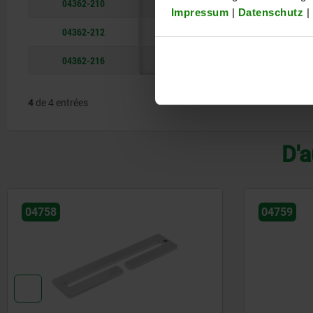
04362-210
10
35
Impressum
|
Datenschutz
|
04362-212
12
65
04362-216
16
80
4
de 4 entrées
D'a
04758
04759