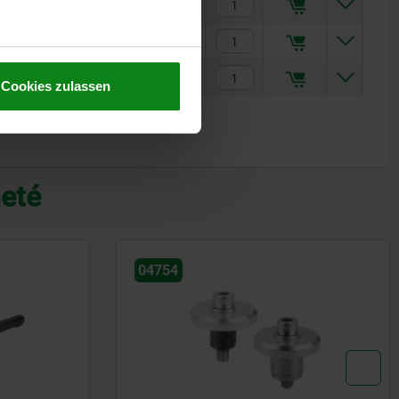
2,17 CHF
4,40 CHF
6,15 CHF
Cookies zulassen
heté
04754