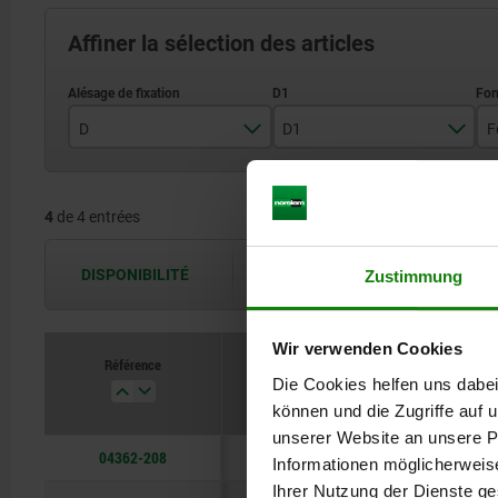
Affiner la sélection des articles
D
D1
F
8
35
4
de 4 entrées
10
65
12
80
DISPONIBILITÉ
Zustimmung
Les disponibilités sont actualisées plus
16
Wir verwenden Cookies
Référence
D
D1
Die Cookies helfen uns dabei
können und die Zugriffe auf
unserer Website an unsere Pa
04362-208
8
35
Informationen möglicherweis
Ihrer Nutzung der Dienste g