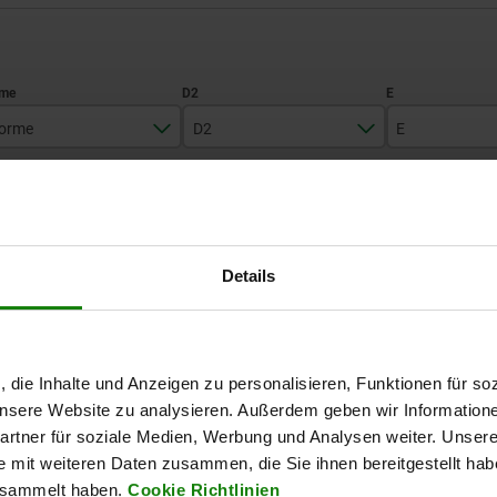
orme
D2
E
B
18
7
AGRANDIR LE TABLEAU
23
9
27
Expédié immédiate
Details
ieurs fois par jour à intervalles réguliers.
Expédition sous 1
Forme
D2
E
E1
H
, die Inhalte und Anzeigen zu personalisieren, Funktionen für so
 unsere Website zu analysieren. Außerdem geben wir Information
rtner für soziale Medien, Werbung und Analysen weiter. Unsere
B
18
7
3
15
e mit weiteren Daten zusammen, die Sie ihnen bereitgestellt ha
esammelt haben.
Cookie Richtlinien