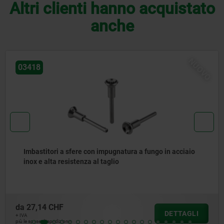
Altri clienti hanno acquistato
anche
NUOVO
03418
ori a sfere con impugnatura a fungo in acciaio
Imbast
ta resistenza al taglio
inox
 CHF
da
20,5
DETTAGLI
+ IVA
spedizione
più le spese d