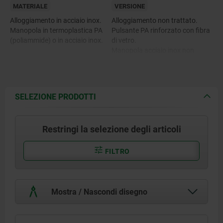
MATERIALE
VERSIONE
Alloggiamento in acciaio inox.
Alloggiamento non trattato.
Manopola in termoplastica PA
Pulsante PA rinforzato con fibra
(poliammide) o in acciaio inox.
di vetro.
Manopola acciaio inox non
trattato.
SELEZIONE PRODOTTI
Restringi la selezione degli articoli
FILTRO
Mostra / Nascondi disegno