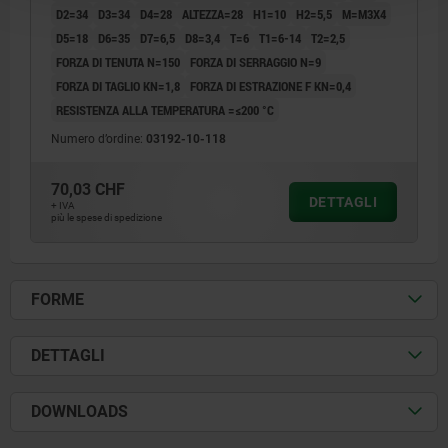
D2=34
D3=34
D4=28
ALTEZZA=28
H1=10
H2=5,5
M=M3X4
D5=18
D6=35
D7=6,5
D8=3,4
T=6
T1=6-14
T2=2,5
FORZA DI TENUTA N=150
FORZA DI SERRAGGIO N=9
FORZA DI TAGLIO KN=1,8
FORZA DI ESTRAZIONE F KN=0,4
RESISTENZA ALLA TEMPERATURA =≤200 °C
Numero d’ordine:
03192-10-118
70,03 CHF
DETTAGLI
+ IVA
più le spese di spedizione
FORME
DETTAGLI
DOWNLOADS