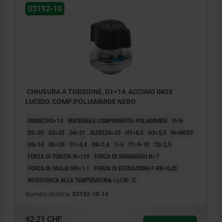
03192-10
CHIUSURA A TORSIONE, D1=14, ACCIAIO INOX
LUCIDO, COMP:POLIAMMIDE NERO
DIAMETRO=14
MATERIALE COMPONENTE=POLIAMMIDE
D=6
D2=25
D3=25
D4=21
ALTEZZA=23
H1=6,5
H2=5,5
M=M2X3
D5=14
D6=26
D7=4,4
D8=2,4
T=6
T1=6-10
T2=2,5
FORZA DI TENUTA N=110
FORZA DI SERRAGGIO N=7
FORZA DI TAGLIO KN=1,1
FORZA DI ESTRAZIONE F KN=0,25
RESISTENZA ALLA TEMPERATURA =≤130 °C
Numero d’ordine:
03192-10-14
42,21 CHF