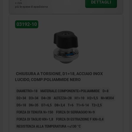
DETTAGLI
+ IVA
più le spese di spedizione
1) Possibilità di montaggio 1
2) Possibilità di montaggio 2
03192-10
3) Piastra
CHIUSURA A TORSIONE, D1=18, ACCIAIO INOX
LUCIDO, COMP:POLIAMMIDE NERO
DIAMETRO=18
MATERIALE COMPONENTE=POLIAMMIDE
D=8
D2=34
D3=34
D4=28
ALTEZZA=28
H1=10
H2=5,5
M=M3X4
D5=18
D6=35
D7=6,5
D8=3,4
T=6
T1=6-14
T2=2,5
FORZA DI TENUTA N=150
FORZA DI SERRAGGIO N=9
FORZA DI TAGLIO KN=1,8
FORZA DI ESTRAZIONE F KN=0,4
RESISTENZA ALLA TEMPERATURA =≤130 °C