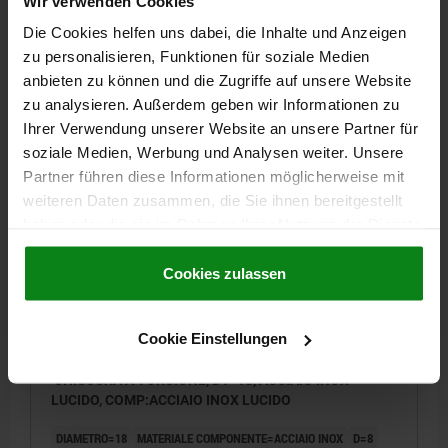
Wir verwenden Cookies
FORZA DI TAGLIO KN=1,1
FORZA DI ESTRAZIONE F KN=0,25
Die Cookies helfen uns dabei, die Inhalte und Anzeigen
RESISTENZA ALLA TEMPERATURA =≤200 °C
zu personalisieren, Funktionen für soziale Medien
Numero d’ordine:
03192-10-114
anbieten zu können und die Zugriffe auf unsere Website
zu analysieren. Außerdem geben wir Informationen zu
66,94 CHF
Ihrer Verwendung unserer Website an unsere Partner für
DETTAGLI
+ IVA
soziale Medien, Werbung und Analysen weiter. Unsere
più le spese di spedizione
Partner führen diese Informationen möglicherweise mit
weiteren Daten zusammen, die Sie ihnen bereitgestellt
03192-10
haben oder die sie im Rahmen Ihrer Nutzung der Dienste
gesammelt haben.
Cookie Richtlinien
Impressum
|
Datenschutz
|
AGB
Cookies zulassen
Cookie Einstellungen
CHIUSURA A TORSIONE, D1=18, ACCIAIO INOX
LUCIDO, COMP:ACCIAIO INOX LUCIDO
DIAMETRO=18
MATERIALE COMPONENTE=ACCIAIO INOX
D=8