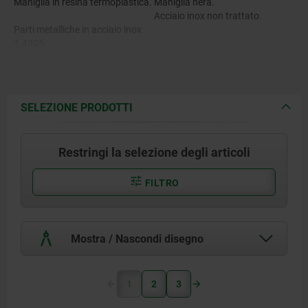
Maniglia in resina termoplastica.
Maniglia nera.
Acciaio inox non trattato.
Parti metalliche in acciaio inox
1.4305.
Magnete NdFeB.
SELEZIONE PRODOTTI
Restringi la selezione degli articoli
FILTRO
Mostra / Nascondi disegno
1
2
3