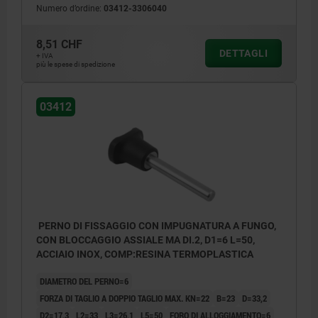
Numero d’ordine:
03412-3306040
8,51 CHF
DETTAGLI
+ IVA
più le spese di spedizione
03412
PERNO DI FISSAGGIO CON IMPUGNATURA A FUNGO,
CON BLOCCAGGIO ASSIALE MA DI.2, D1=6 L=50,
ACCIAIO INOX, COMP:RESINA TERMOPLASTICA
DIAMETRO DEL PERNO=6
FORZA DI TAGLIO A DOPPIO TAGLIO MAX. KN=22
B=23
D=33,2
D2=17,3
L2=33
L3=26,1
L5=50
FORO DI ALLOGGIAMENTO=6