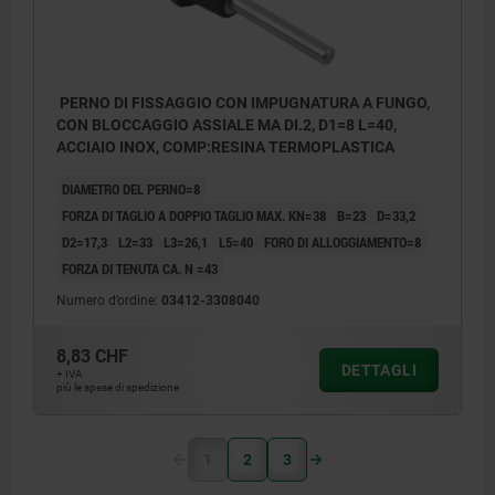
PERNO DI FISSAGGIO CON IMPUGNATURA A FUNGO,
CON BLOCCAGGIO ASSIALE MA DI.2, D1=8 L=40,
ACCIAIO INOX, COMP:RESINA TERMOPLASTICA
DIAMETRO DEL PERNO=8
FORZA DI TAGLIO A DOPPIO TAGLIO MAX. KN=38
B=23
D=33,2
D2=17,3
L2=33
L3=26,1
L5=40
FORO DI ALLOGGIAMENTO=8
FORZA DI TENUTA CA. N =43
Numero d’ordine:
03412-3308040
8,83 CHF
DETTAGLI
+ IVA
più le spese di spedizione
1
2
3