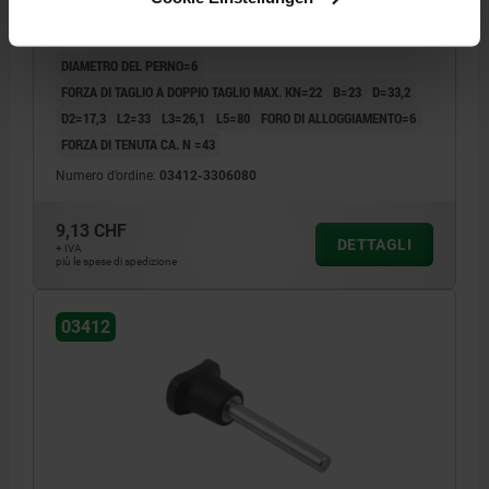
CON BLOCCAGGIO ASSIALE MA DI.2, D1=6 L=80,
ACCIAIO INOX, COMP:RESINA TERMOPLASTICA
DIAMETRO DEL PERNO=6
FORZA DI TAGLIO A DOPPIO TAGLIO MAX. KN=22
B=23
D=33,2
D2=17,3
L2=33
L3=26,1
L5=80
FORO DI ALLOGGIAMENTO=6
FORZA DI TENUTA CA. N =43
Numero d’ordine:
03412-3306080
9,13 CHF
DETTAGLI
+ IVA
più le spese di spedizione
03412