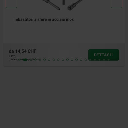
Imbastitore a sfere con elevata res
da
18,25 CHF
DETTAGLI
+ IVA
più le spese di spedizione