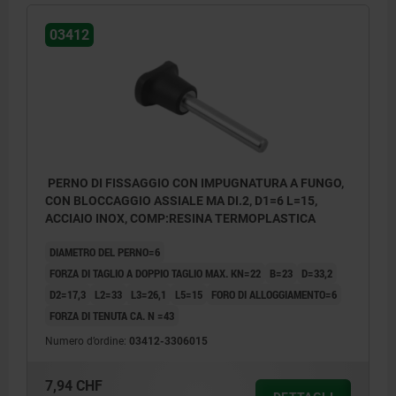
03412
PERNO DI FISSAGGIO CON IMPUGNATURA A FUNGO,
CON BLOCCAGGIO ASSIALE MA DI.2, D1=6 L=15,
ACCIAIO INOX, COMP:RESINA TERMOPLASTICA
DIAMETRO DEL PERNO=6
FORZA DI TAGLIO A DOPPIO TAGLIO MAX. KN=22
B=23
D=33,2
D2=17,3
L2=33
L3=26,1
L5=15
FORO DI ALLOGGIAMENTO=6
FORZA DI TENUTA CA. N =43
Numero d’ordine:
03412-3306015
7,94 CHF
1) Magnete