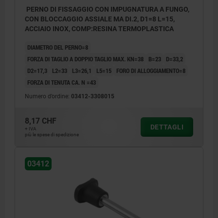
PERNO DI FISSAGGIO CON IMPUGNATURA A FUNGO,
CON BLOCCAGGIO ASSIALE MA DI.2, D1=8 L=15,
ACCIAIO INOX, COMP:RESINA TERMOPLASTICA
DIAMETRO DEL PERNO=8
FORZA DI TAGLIO A DOPPIO TAGLIO MAX. KN=38
B=23
D=33,2
D2=17,3
L2=33
L3=26,1
L5=15
FORO DI ALLOGGIAMENTO=8
FORZA DI TENUTA CA. N =43
Numero d’ordine:
03412-3308015
8,17 CHF
DETTAGLI
+ IVA
più le spese di spedizione
03412