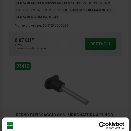
FORZA DI TAGLIO A DOPPIO TAGLIO MAX. KN=22
B=23
D=33,2
D2=17,3
L2=33
L3=26,1
L5=60
FORO DI ALLOGGIAMENTO=6
FORZA DI TENUTA CA. N =43
Numero d’ordine:
03412-3306060
8,87 CHF
DETTAGLI
+ IVA
più le spese di spedizione
03412
PERNO DI FISSAGGIO CON IMPUGNATURA A FUNGO,
CON BLOCCAGGIO ASSIALE MA DI.2, D1=6 L=70,
ACCIAIO INOX, COMP:RESINA TERMOPLASTICA