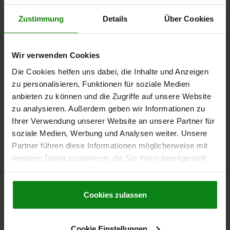
DIAMETRO DEL PERNO=6
Zustimmung
Details
Über Cookies
FORZA DI TAGLIO A DOPPIO TAGLIO MAX. KN=22
B=23
D=33,2
D2=17,3
L2=33
L3=26,1
L5=70
FORO DI ALLOGGIAMENTO=6
FORZA DI TENUTA CA. N =43
Wir verwenden Cookies
Numero d’ordine:
03412-3306070
Die Cookies helfen uns dabei, die Inhalte und Anzeigen
zu personalisieren, Funktionen für soziale Medien
8,99 CHF
anbieten zu können und die Zugriffe auf unsere Website
DETTAGLI
+ IVA
più le spese di spedizione
zu analysieren. Außerdem geben wir Informationen zu
Ihrer Verwendung unserer Website an unsere Partner für
soziale Medien, Werbung und Analysen weiter. Unsere
03412
Partner führen diese Informationen möglicherweise mit
weiteren Daten zusammen, die Sie ihnen bereitgestellt
haben oder die sie im Rahmen Ihrer Nutzung der Dienste
gesammelt haben.
Cookie Richtlinien
Impressum
|
Datenschutz
|
AGB
Cookies zulassen
PERNO DI FISSAGGIO CON IMPUGNATURA A FUNGO,
Cookie Einstellungen