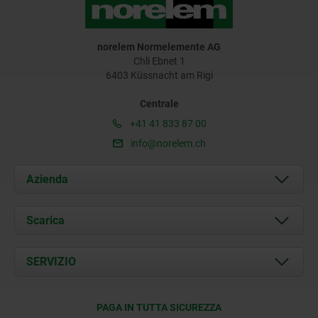
norelem Normelemente AG
Chli Ebnet 1
6403 Küssnacht am Rigi
Centrale
+41 41 833 87 00
info@norelem.ch
Azienda
Chi siamo
Scarica
Attualità
Documents
SERVIZIO
Contatti
Condizioni di fornitura
PAGA IN TUTTA SICUREZZA