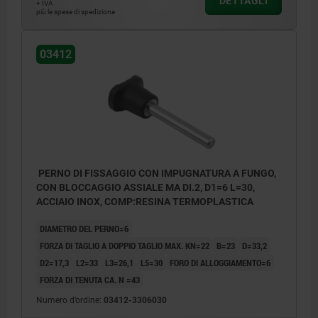
DETTAGLI
+ IVA
più le spese di spedizione
2) Pezzo magnetico / pezzo da lavorare
03412
PERNO DI FISSAGGIO CON IMPUGNATURA A FUNGO,
CON BLOCCAGGIO ASSIALE MA DI.2, D1=6 L=30,
ACCIAIO INOX, COMP:RESINA TERMOPLASTICA
DIAMETRO DEL PERNO=6
FORZA DI TAGLIO A DOPPIO TAGLIO MAX. KN=22
B=23
D=33,2
D2=17,3
L2=33
L3=26,1
L5=30
FORO DI ALLOGGIAMENTO=6
FORZA DI TENUTA CA. N =43
Numero d’ordine:
03412-3306030