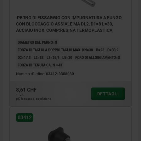
PERNO DI FISSAGGIO CON IMPUGNATURA A FUNGO,
CON BLOCCAGGIO ASSIALE MA DI.2, D1=8 L=30,
ACCIAIO INOX, COMP:RESINA TERMOPLASTICA
DIAMETRO DEL PERNO=8
FORZA DI TAGLIO A DOPPIO TAGLIO MAX. KN=38
B=23
D=33,2
D2=17,3
L2=33
L3=26,1
L5=30
FORO DI ALLOGGIAMENTO=8
FORZA DI TENUTA CA. N =43
Numero d’ordine:
03412-3308030
8,61 CHF
DETTAGLI
+ IVA
più le spese di spedizione
03412