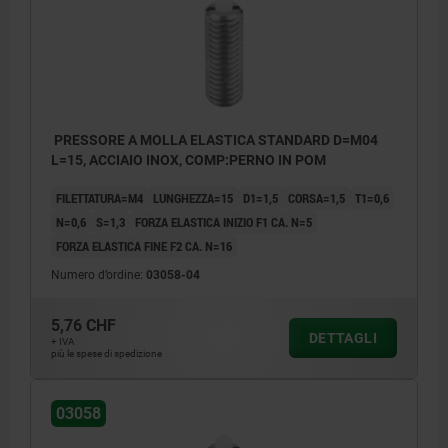
PRESSORE A MOLLA ELASTICA STANDARD D=M04
L=15, ACCIAIO INOX, COMP:PERNO IN POM
FILETTATURA=M4
LUNGHEZZA=15
D1=1,5
CORSA=1,5
T1=0,6
N=0,6
S=1,3
FORZA ELASTICA INIZIO F1 CA. N=5
FORZA ELASTICA FINE F2 CA. N=16
Numero d’ordine:
03058-04
5,76 CHF
DETTAGLI
+ IVA
più le spese di spedizione
03058