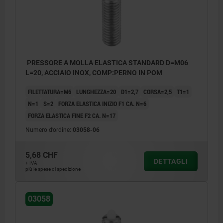
PRESSORE A MOLLA ELASTICA STANDARD D=M06
L=20, ACCIAIO INOX, COMP:PERNO IN POM
FILETTATURA=M6
LUNGHEZZA=20
D1=2,7
CORSA=2,5
T1=1
N=1
S=2
FORZA ELASTICA INIZIO F1 CA. N=6
FORZA ELASTICA FINE F2 CA. N=17
Numero d’ordine:
03058-06
5,68 CHF
DETTAGLI
+ IVA
più le spese di spedizione
03058