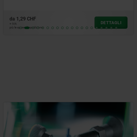
da
1,61 CHF
AGLI
DET
+ IVA
più le spese di spedizione