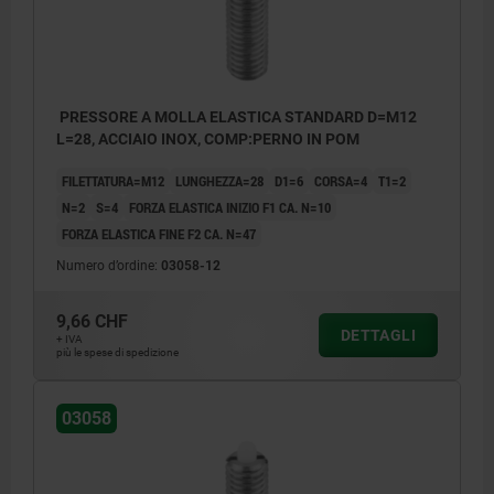
PRESSORE A MOLLA ELASTICA STANDARD D=M12
L=28, ACCIAIO INOX, COMP:PERNO IN POM
FILETTATURA=M12
LUNGHEZZA=28
D1=6
CORSA=4
T1=2
N=2
S=4
FORZA ELASTICA INIZIO F1 CA. N=10
FORZA ELASTICA FINE F2 CA. N=47
Numero d’ordine:
03058-12
9,66 CHF
DETTAGLI
+ IVA
più le spese di spedizione
03058