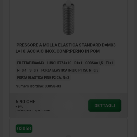
PRESSORE A MOLLA ELASTICA STANDARD D=M03
L=10, ACCIAIO INOX, COMP:PERNO IN POM
FILETTATURA=M3
LUNGHEZZA=10
D1=1
CORSA=1,5
T1=1
N=0,4
S=0,7
FORZA ELASTICA INIZIO F1 CA. N=0,5
FORZA ELASTICA FINE F2 CA. N=3
Numero d’ordine:
03058-03
6,90 CHF
DETTAGLI
+ IVA
più le spese di spedizione
03058
1) Perno filettato incollato
1) Perno