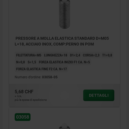
PRESSORE A MOLLA ELASTICA STANDARD D=M05
L=18, ACCIAIO INOX, COMP:PERNO IN POM
FILETTATURA=M5
LUNGHEZZA=18
D1=2,4
CORSA=2,3
T1=0,8
N=0,8
S=1,5
FORZA ELASTICA INIZIO F1 CA. N=5
FORZA ELASTICA FINE F2 CA. N=17
Numero d’ordine:
03058-05
5,68 CHF
DETTAGLI
+ IVA
più le spese di spedizione
03058