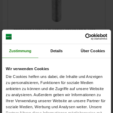
PRESSORE A MOLLA ELASTICA STANDARD D=M08
L=22, ACCIAIO INOX, COMP:PERNO IN POM
FILETTATURA=M8
LUNGHEZZA=22
D1=3,5
CORSA=3
T1=1,4
Zustimmung
Details
Über Cookies
N=1,2
S=2,5
FORZA ELASTICA INIZIO F1 CA. N=7
FORZA ELASTICA FINE F2 CA. N=29
Numero d’ordine:
03058-08
Wir verwenden Cookies
Die Cookies helfen uns dabei, die Inhalte und Anzeigen
6,55 CHF
DETTAGLI
+ IVA
zu personalisieren, Funktionen für soziale Medien
più le spese di spedizione
anbieten zu können und die Zugriffe auf unsere Website
zu analysieren. Außerdem geben wir Informationen zu
03058
Ihrer Verwendung unserer Website an unsere Partner für
soziale Medien, Werbung und Analysen weiter. Unsere
Partner führen diese Informationen möglicherweise mit