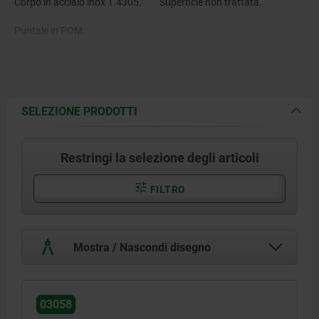
Corpo in acciaio inox 1.4305.
Superficie non trattata.
Puntale in POM.
Molla in acciaio inox 1.4310.
SELEZIONE PRODOTTI
Restringi la selezione degli articoli
FILTRO
Mostra / Nascondi disegno
03058