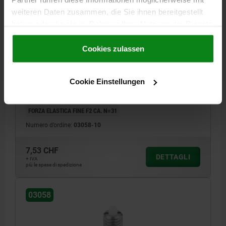
weiteren Daten zusammen, die Sie ihnen bereitgestellt
haben oder die sie im Rahmen Ihrer Nutzung der Dienste
gesammelt haben.
Cookie Richtlinien
Impressum
|
Datenschutz
|
AGB
Cookies zulassen
PRESSORE A MOLLA ELASTICA STANDARD D=M10
L=22, ACCIAIO INOX, COMP:PERNO IN POM
Cookie Einstellungen
FILETTATURA=M10
LUNGHEZZA=22
D1=4
CORSA=3
T1=1,4
N=1,6
S=3
FORZA ELASTICA INIZIO F1 CA. N=8
FORZA ELASTICA FINE F2 CA. N=31
Numero d’ordine:
03058-10
7,53 CHF
DETTAGLI
+ IVA
più le spese di spedizione
03058