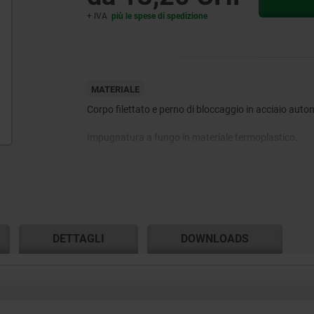
+ IVA
più le spese di spedizione
MATERIALE
Corpo filettato e perno di bloccaggio in acciaio auto
Impugnatura a fungo in materiale termoplastico.
Marcatura di bloccaggio in alluminio.
DETTAGLI
DOWNLOADS