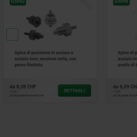
NUOVO
NUOVO
03096
Spine di posizione in acciaio o
acciaio inox senza collare, con
anello di trazione in acciaio inox
da
6,09 CHF
GLI
DETTAGLI
+ IVA
più le spese di spedizione