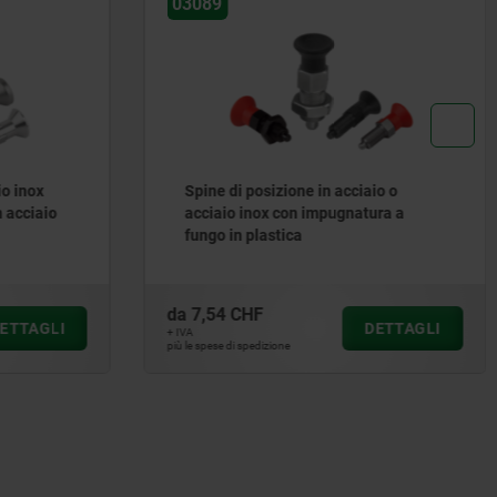
03089-05
ione in acciaio o
Spina di posizione acciaio o ac
con impugnatura a
inox con impugnatura a occhiell
ica
plastica
da
8,70 CHF
DETTAGLI
DETT
+ IVA
ne
più le spese di spedizione