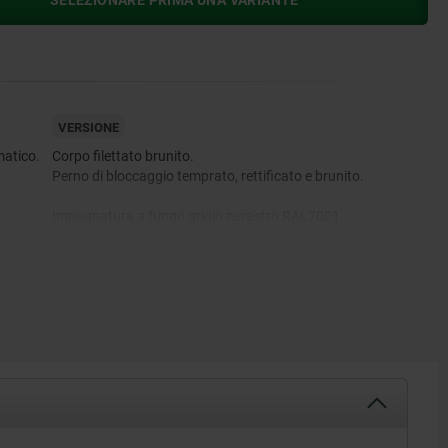
SELEZIONARE PRIMA UNA VARIANTE
VERSIONE
matico.
Corpo filettato brunito.
Perno di bloccaggio temprato, rettificato e brunito.
Impugnatura a fungo grigio nerastro RAL7021.
Marcatura di bloccaggio anodizzata rossa.