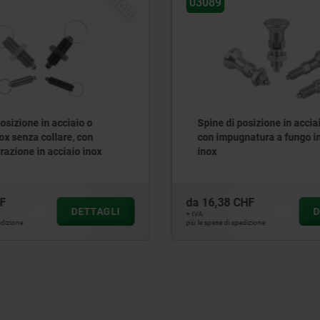
03089
03089
Spine di posizione in acciaio inox
Spine di posiz
con impugnatura a fungo in acciaio
acciaio inox 
inox
fungo in plast
da
16,38 CHF
da
7,54 CHF
DETTAGLI
+ IVA
+ IVA
più le spese di spedizione
più le spese di spedizio