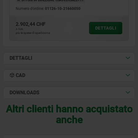
Numero d’ordine:
01126-10-21660050
2.902,44 CHF
DETTAGLI
+ IVA
più le spese di spedizione
DETTAGLI
CAD
DOWNLOADS
Altri clienti hanno acquistato
anche