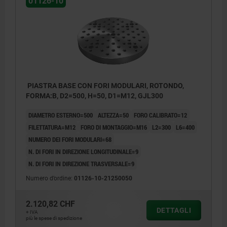
01126-10
PIASTRA BASE CON FORI MODULARI, ROTONDO,
FORMA:B, D2=500, H=50, D1=M12, GJL300
DIAMETRO ESTERNO=500
ALTEZZA=50
FORO CALIBRATO=12
FILETTATURA=M12
FORO DI MONTAGGIO=M16
L2=300
L6=400
NUMERO DEI FORI MODULARI=68
N. DI FORI IN DIREZIONE LONGITUDINALE=9
N. DI FORI IN DIREZIONE TRASVERSALE=9
Numero d’ordine:
01126-10-21250050
2.120,82 CHF
DETTAGLI
+ IVA
più le spese di spedizione