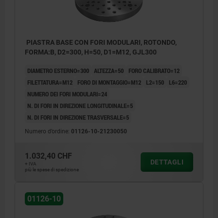
PIASTRA BASE CON FORI MODULARI, ROTONDO,
FORMA:B, D2=300, H=50, D1=M12, GJL300
DIAMETRO ESTERNO=300
ALTEZZA=50
FORO CALIBRATO=12
FILETTATURA=M12
FORO DI MONTAGGIO=M12
L2=150
L6=220
NUMERO DEI FORI MODULARI=24
N. DI FORI IN DIREZIONE LONGITUDINALE=5
N. DI FORI IN DIREZIONE TRASVERSALE=5
Numero d’ordine:
01126-10-21230050
1.032,40 CHF
DETTAGLI
+ IVA
più le spese di spedizione
1) Fori disposti a reticolo
01126-10
2) Foro passante per vite a testa cilindrica
DIN 912 (D4)