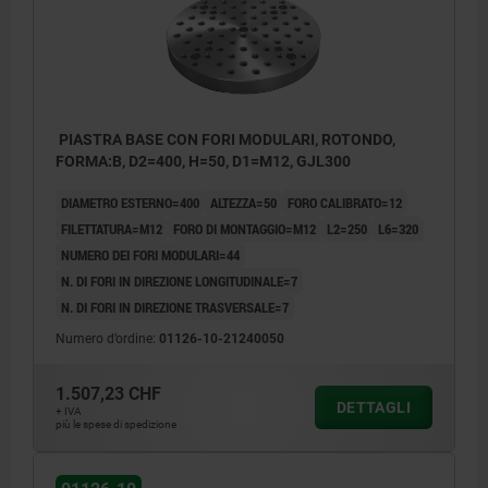
PIASTRA BASE CON FORI MODULARI, ROTONDO,
FORMA:B, D2=400, H=50, D1=M12, GJL300
DIAMETRO ESTERNO=400
ALTEZZA=50
FORO CALIBRATO=12
FILETTATURA=M12
FORO DI MONTAGGIO=M12
L2=250
L6=320
NUMERO DEI FORI MODULARI=44
N. DI FORI IN DIREZIONE LONGITUDINALE=7
N. DI FORI IN DIREZIONE TRASVERSALE=7
Numero d’ordine:
01126-10-21240050
1.507,23 CHF
DETTAGLI
+ IVA
più le spese di spedizione