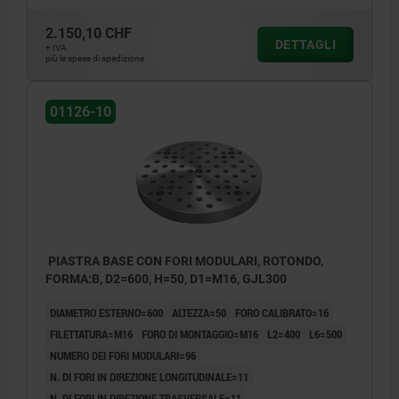
2.150,10 CHF
DETTAGLI
+ IVA
più le spese di spedizione
01126-10
PIASTRA BASE CON FORI MODULARI, ROTONDO,
FORMA:B, D2=600, H=50, D1=M16, GJL300
DIAMETRO ESTERNO=600
ALTEZZA=50
FORO CALIBRATO=16
FILETTATURA=M16
FORO DI MONTAGGIO=M16
L2=400
L6=500
NUMERO DEI FORI MODULARI=96
N. DI FORI IN DIREZIONE LONGITUDINALE=11
N. DI FORI IN DIREZIONE TRASVERSALE=11