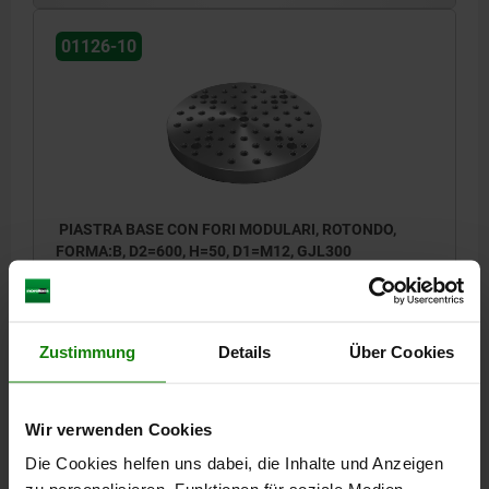
01126-10
PIASTRA BASE CON FORI MODULARI, ROTONDO,
FORMA:B, D2=600, H=50, D1=M12, GJL300
DIAMETRO ESTERNO=600
ALTEZZA=50
FORO CALIBRATO=12
FILETTATURA=M12
FORO DI MONTAGGIO=M16
L2=400
L6=500
NUMERO DEI FORI MODULARI=96
Zustimmung
Details
Über Cookies
N. DI FORI IN DIREZIONE LONGITUDINALE=11
N. DI FORI IN DIREZIONE TRASVERSALE=11
Wir verwenden Cookies
Numero d’ordine:
01126-10-21260050
Die Cookies helfen uns dabei, die Inhalte und Anzeigen
2.846,43 CHF