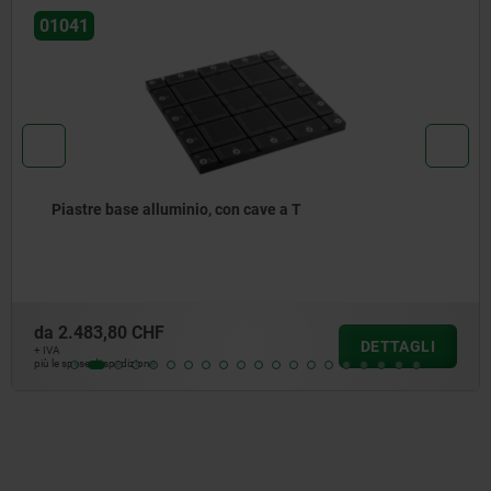
01127
Piastre intercambiabili, ghisa grigia, con
serraggio prelavorate
da
1.088,42 CHF
DETTAGLI
+ IVA
più le spese di spedizione