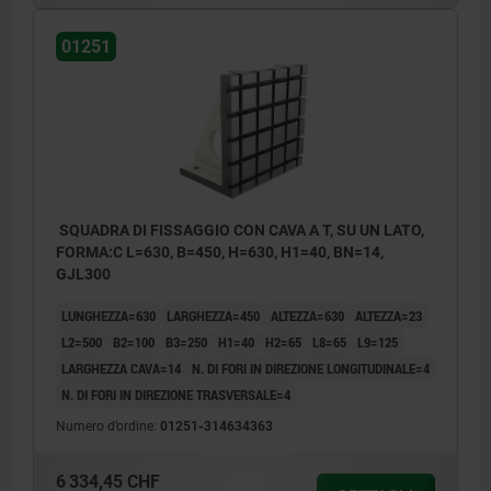
01251
SQUADRA DI FISSAGGIO CON CAVA A T, SU UN LATO,
FORMA:C L=630, B=450, H=630, H1=40, BN=14,
GJL300
LUNGHEZZA=630
LARGHEZZA=450
ALTEZZA=630
ALTEZZA=23
L2=500
B2=100
B3=250
H1=40
H2=65
L8=65
L9=125
LARGHEZZA CAVA=14
N. DI FORI IN DIREZIONE LONGITUDINALE=4
N. DI FORI IN DIREZIONE TRASVERSALE=4
Numero d’ordine:
01251-314634363
6 334,45 CHF