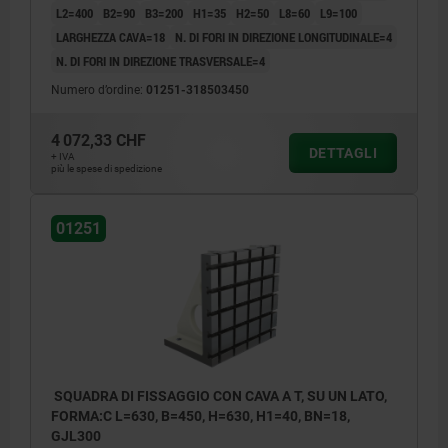
L2=400
B2=90
B3=200
H1=35
H2=50
L8=60
L9=100
LARGHEZZA CAVA=18
N. DI FORI IN DIREZIONE LONGITUDINALE=4
N. DI FORI IN DIREZIONE TRASVERSALE=4
Numero d’ordine:
01251-318503450
4 072,33 CHF
DETTAGLI
+ IVA
più le spese di spedizione
01251
SQUADRA DI FISSAGGIO CON CAVA A T, SU UN LATO,
FORMA:C L=630, B=450, H=630, H1=40, BN=18,
GJL300