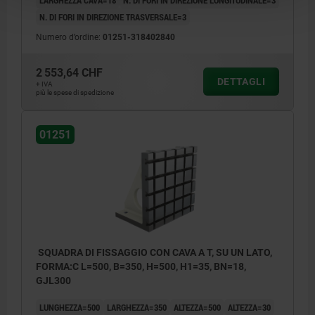
N. DI FORI IN DIREZIONE TRASVERSALE=3
Numero d’ordine:
01251-318402840
2 553,64 CHF
DETTAGLI
+ IVA
più le spese di spedizione
01251
SQUADRA DI FISSAGGIO CON CAVA A T, SU UN LATO,
FORMA:C L=500, B=350, H=500, H1=35, BN=18,
GJL300
LUNGHEZZA=500
LARGHEZZA=350
ALTEZZA=500
ALTEZZA=30