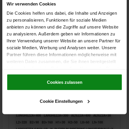
Wir verwenden Cookies
Numero d’ordine:
01251-318302230
Die Cookies helfen uns dabei, die Inhalte und Anzeigen
1 486,86 CHF
zu personalisieren, Funktionen für soziale Medien
DETTAGLI
+ IVA
anbieten zu können und die Zugriffe auf unsere Website
più le spese di spedizione
zu analysieren. Außerdem geben wir Informationen zu
Ihrer Verwendung unserer Website an unsere Partner für
01251
soziale Medien, Werbung und Analysen weiter. Unsere
Partner führen diese Informationen möglicherweise mit
weiteren Daten zusammen, die Sie ihnen bereitgestellt
haben oder die sie im Rahmen Ihrer Nutzung der Dienste
gesammelt haben.
Cookie Richtlinien
Impressum
|
Datenschutz
|
AGB
Cookies zulassen
SQUADRA DI FISSAGGIO CON CAVA A T, SU UN LATO,
FORMA:C L=400, B=300, H=400, H1=30, BN=18,
Cookie Einstellungen
GJL300
LUNGHEZZA=400
LARGHEZZA=300
ALTEZZA=400
ALTEZZA=30
L2=320
B2=90
B3=160
H1=30
H2=50
L8=60
L9=100
LARGHEZZA CAVA=18
N. DI FORI IN DIREZIONE LONGITUDINALE=3