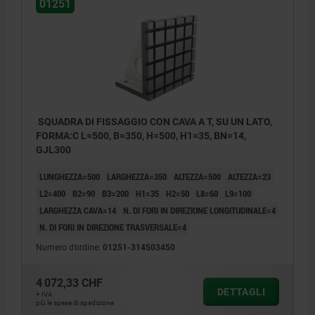
01251
SQUADRA DI FISSAGGIO CON CAVA A T, SU UN LATO,
FORMA:C L=500, B=350, H=500, H1=35, BN=14,
GJL300
LUNGHEZZA=500
LARGHEZZA=350
ALTEZZA=500
ALTEZZA=23
L2=400
B2=90
B3=200
H1=35
H2=50
L8=60
L9=100
LARGHEZZA CAVA=14
N. DI FORI IN DIREZIONE LONGITUDINALE=4
N. DI FORI IN DIREZIONE TRASVERSALE=4
Numero d’ordine:
01251-314503450
4 072,33 CHF
DETTAGLI
+ IVA
più le spese di spedizione