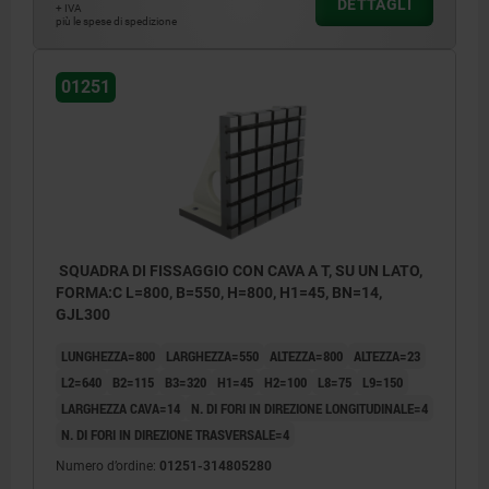
DETTAGLI
+ IVA
più le spese di spedizione
01251
SQUADRA DI FISSAGGIO CON CAVA A T, SU UN LATO,
FORMA:C L=800, B=550, H=800, H1=45, BN=14,
GJL300
LUNGHEZZA=800
LARGHEZZA=550
ALTEZZA=800
ALTEZZA=23
L2=640
B2=115
B3=320
H1=45
H2=100
L8=75
L9=150
LARGHEZZA CAVA=14
N. DI FORI IN DIREZIONE LONGITUDINALE=4
N. DI FORI IN DIREZIONE TRASVERSALE=4
Numero d’ordine:
01251-314805280