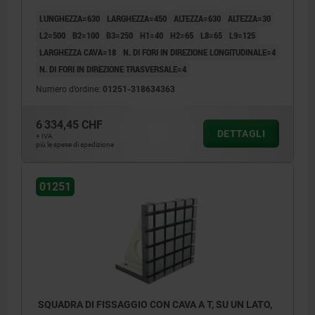
LUNGHEZZA=630
LARGHEZZA=450
ALTEZZA=630
ALTEZZA=30
L2=500
B2=100
B3=250
H1=40
H2=65
L8=65
L9=125
LARGHEZZA CAVA=18
N. DI FORI IN DIREZIONE LONGITUDINALE=4
N. DI FORI IN DIREZIONE TRASVERSALE=4
Numero d’ordine:
01251-318634363
6 334,45 CHF
DETTAGLI
+ IVA
più le spese di spedizione
01251
SQUADRA DI FISSAGGIO CON CAVA A T, SU UN LATO,