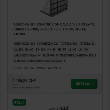
SQUADRA DI FISSAGGIO CON CAVA A T, SU UN LATO,
FORMA:C L=300, B=220, H=300, H1=30, BN=14,
GJL300
LUNGHEZZA=300
LARGHEZZA=220
ALTEZZA=300
ALTEZZA=23
L2=250
B2=90
B3=100
H1=30
H2=50
L8=60
L9=100
LARGHEZZA CAVA=14
N. DI FORI IN DIREZIONE LONGITUDINALE=2
N. DI FORI IN DIREZIONE TRASVERSALE=2
Numero d’ordine:
01251-314302230
1 486,86 CHF
DETTAGLI
+ IVA
più le spese di spedizione
1) Foro passante per vite a testa cilindrica
01251
DIN 912