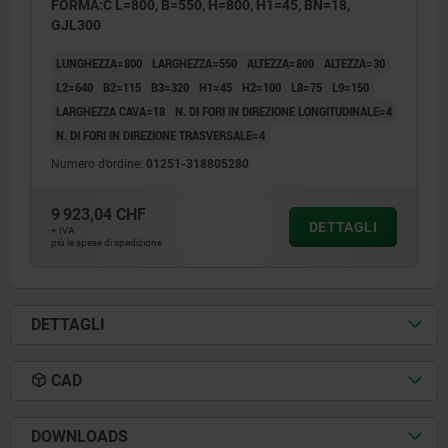
FORMA:C L=800, B=550, H=800, H1=45, BN=18,
GJL300
LUNGHEZZA=800
LARGHEZZA=550
ALTEZZA=800
ALTEZZA=30
L2=640
B2=115
B3=320
H1=45
H2=100
L8=75
L9=150
LARGHEZZA CAVA=18
N. DI FORI IN DIREZIONE LONGITUDINALE=4
N. DI FORI IN DIREZIONE TRASVERSALE=4
Numero d’ordine:
01251-318805280
9 923,04 CHF
DETTAGLI
+ IVA
più le spese di spedizione
DETTAGLI
CAD
DOWNLOADS