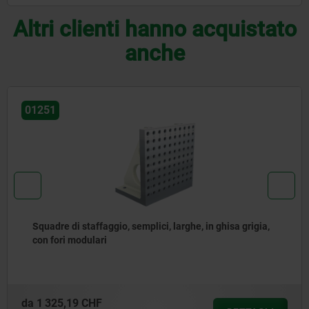
Altri clienti hanno acquistato
anche
01265
Squadra, ghisa grigia, doppia, con cave a T
da
3 908,11 CHF