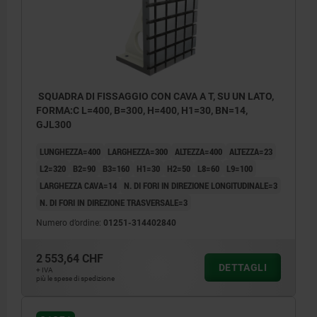
SQUADRA DI FISSAGGIO CON CAVA A T, SU UN LATO,
FORMA:C L=400, B=300, H=400, H1=30, BN=14,
GJL300
LUNGHEZZA=400
LARGHEZZA=300
ALTEZZA=400
ALTEZZA=23
L2=320
B2=90
B3=160
H1=30
H2=50
L8=60
L9=100
LARGHEZZA CAVA=14
N. DI FORI IN DIREZIONE LONGITUDINALE=3
N. DI FORI IN DIREZIONE TRASVERSALE=3
Numero d’ordine:
01251-314402840
2 553,64 CHF
DETTAGLI
+ IVA
più le spese di spedizione