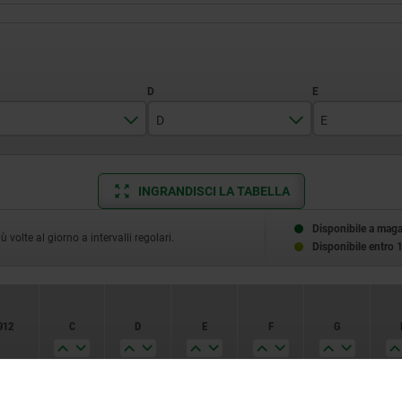
D
E
M12
7
20
INGRANDISCI LA TABELLA
M16
8
25
12
32
Disponibile a mag
volte al giorno a intervalli regolari.
Disponibile entro 
15
35
19
40
912
C
D
E
F
G
23
27
M12
7
20
50
50
1