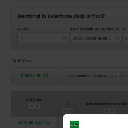
Restringi la selezione degli articoli
A
B foro passante per vite DIN 912
C
20
M12
16
di 16 voci
25
M16
32
DISPONIBILITÀ
Le disponibilità vengono aggiornate più 
40
50
N. d’ordine.
A
B foro passante per vite DIN 
63
80
02392-05-36012020
20
M12