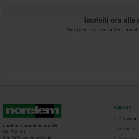
Iscriviti ora all
Siate i primi a ricevere notizie sui nos
AZIENDA
Chi siamo
norelem Normelemente AG
Attualità
Chli Ebnet 1
6403 Küssnacht am Rigi
Contatti