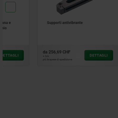
Supporti antivibrante
Elementi 
da
256,69 CHF
da
977,68
DETTAGLI
+ IVA
+ IVA
più le spese di spedizione
più le spese di sp