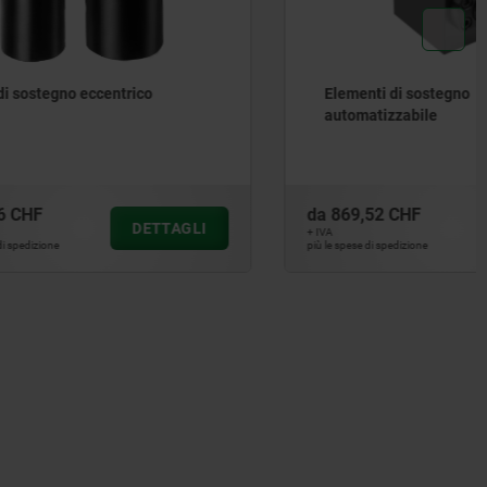
co
Elementi di sostegno
automatizzabile
da
869,52 CHF
ETTAGLI
DETTAGLI
+ IVA
più le spese di spedizione