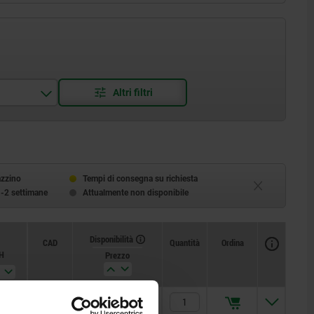
azzino
Tempi di consegna su richiesta
1-2 settimane
Attualmente non disponibile
Disponibilità
CAD
Quantità
Ordina
H
Prezzo
00
135,06 CHF