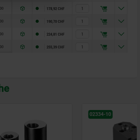
00
178,92 CHF
00
190,70 CHF
00
224,81 CHF
00
255,39 CHF
che
02334-10