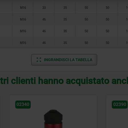
M16
33
35
50
50
1
M16
46
35
50
50
1
M16
46
35
50
50
1
M16
46
35
50
50
1
INGRANDISCI LA TABELLA
tri clienti hanno acquistato an
02390