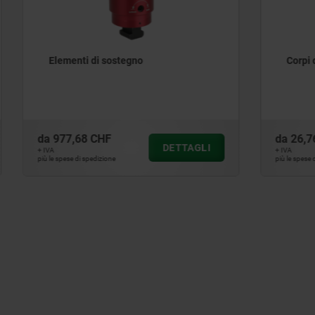
di sostegno
Corpi di sostegno eccentri
 CHF
da
26,76 CHF
DETTAGLI
D
+ IVA
edizione
più le spese di spedizione