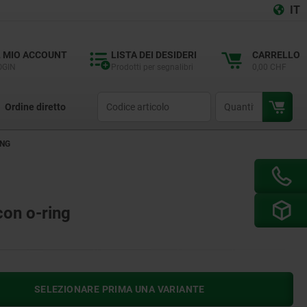
IT
L MIO ACCOUNT
LISTA DEI DESIDERI
CARRELLO
OGIN
Prodotti per segnalibri
0,00 CHF
productCode
qty
Ordine diretto
ING
 con o-ring
SELEZIONARE PRIMA UNA VARIANTE