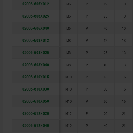
02006-606X012
M6
P
12
10
02006-606X025
M6
P
25
10
02006-606X040
M6
P
40
10
02006-608X012
M8
P
12
13
02006-608X025
M8
P
25
13
02006-608X040
M8
P
40
13
02006-610X015
M10
P
15
16
02006-610X030
M10
P
30
16
02006-610X050
M10
P
50
16
02006-612X020
M12
P
20
21
02006-612X040
M12
P
40
21