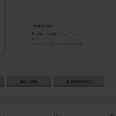
MATERIALE
Corpo in acciaio da bonifica.
Sfera:
Forma C, F in acciaio per utensili.
Forma K in POM.
Forma O acciaio inox con superficie diamantata.
Forma P acciaio inox con superficie in poliuretano.
DETTAGLI
DOWNLOADS