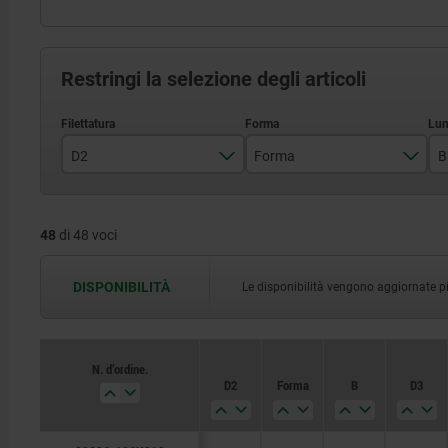
Restringi la selezione degli articoli
D2
Forma
B
M6
C
48
di 48 voci
M8
F
M10
K
DISPONIBILITÀ
Le disponibilità vengono aggiornate più 
M12
O
M16
P
N. d’ordine.
D2
Forma
B
D3