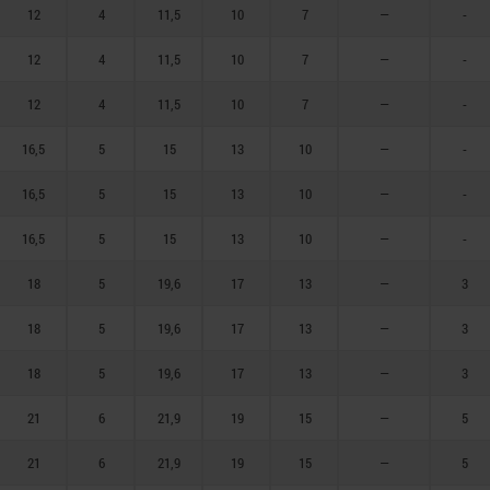
12
4
11,5
10
7
—
-
12
4
11,5
10
7
—
-
12
4
11,5
10
7
—
-
16,5
5
15
13
10
—
-
16,5
5
15
13
10
—
-
16,5
5
15
13
10
—
-
18
5
19,6
17
13
—
3
18
5
19,6
17
13
—
3
18
5
19,6
17
13
—
3
21
6
21,9
19
15
—
5
21
6
21,9
19
15
—
5