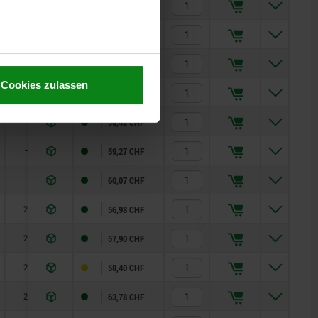
—
65,55 CHF
—
52,52 CHF
—
53,12 CHF
Cookies zulassen
—
54,16 CHF
—
58,48 CHF
—
59,27 CHF
—
60,07 CHF
28
56,98 CHF
28
57,90 CHF
28
58,40 CHF
28
63,78 CHF