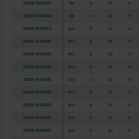
02006-508X025
M8
O
25
11
02006-508X040
M8
O
40
11
02006-510X015
M10
O
15
14
02006-510X030
M10
O
30
14
02006-510X050
M10
O
50
14
02006-512X020
M12
O
20
19
02006-512X040
M12
O
40
19
02006-512X060
M12
O
60
19
02006-516X025
M16
O
25
21
02006-516X050
M16
O
50
21
02006-516X080
M16
O
80
21