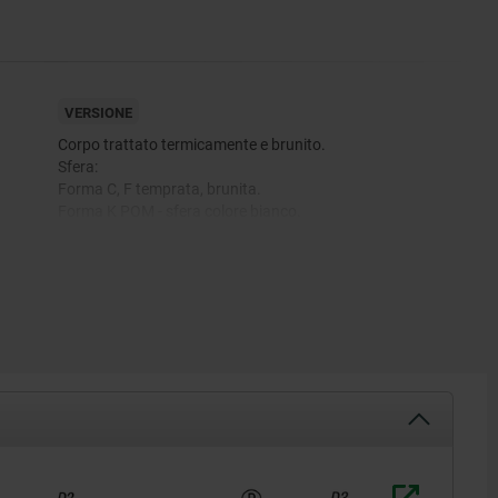
VERSIONE
Corpo trattato termicamente e brunito.
Sfera:
Forma C, F temprata, brunita.
Forma K POM - sfera colore bianco.
Forma O con superficie simile a grana abrasiva 100.
Forma P in poliuretano Durezza 60° Shore.