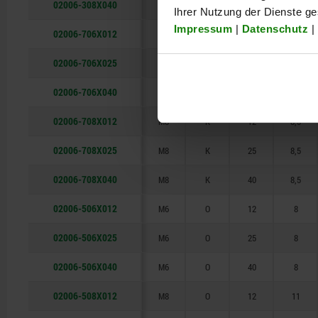
02006-308X040
M8
F
40
8,5
Ihrer Nutzung der Dienste g
Impressum
|
Datenschutz
|
02006-706X012
M6
K
12
6
02006-706X025
M6
K
25
6
02006-706X040
M6
K
40
6
02006-708X012
M8
K
12
8,5
02006-708X025
M8
K
25
8,5
02006-708X040
M8
K
40
8,5
02006-506X012
M6
O
12
8
02006-506X025
M6
O
25
8
02006-506X040
M6
O
40
8
02006-508X012
M8
O
12
11