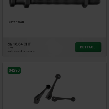
Distanziali
da
18,84 CHF
DETTAGLI
+ IVA
più le spese di spedizione
04290