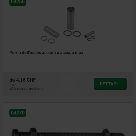
04250
Perno dell'asses acciaio o acciaio inox
da
4,16 CHF
DETTAGLI
+ IVA
più le spese di spedizione
04270