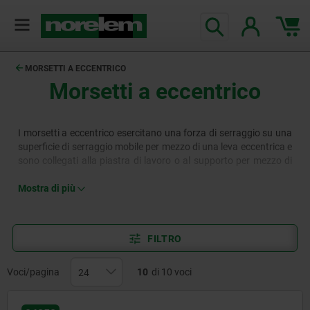
MORSETTI A ECCENTRICO
Morsetti a eccentrico
I morsetti a eccentrico esercitano una forza di serraggio su una
superficie di serraggio mobile per mezzo di una leva eccentrica e
sono collegati alla piastra di lavoro o al supporto per mezzo di
perni o viti. I morsetti a eccentrico con tensione finale generano
una forza di serraggio all'estremità o al bordo dei pezzi da
Mostra di più
lavorare, mentre i morsetti a eccentrico con tensione media
agiscono nelle aree centrali, soprattutto dei pezzi da lavorare più
lunghi. I morsetti a eccentrico possono applicare forze di
FILTRO
serraggio elevate e sono utilizzati in molti settori industriali,
dall'ingegneria meccanica a quella automobilistica.
Voci/pagina
10
di 10 voci