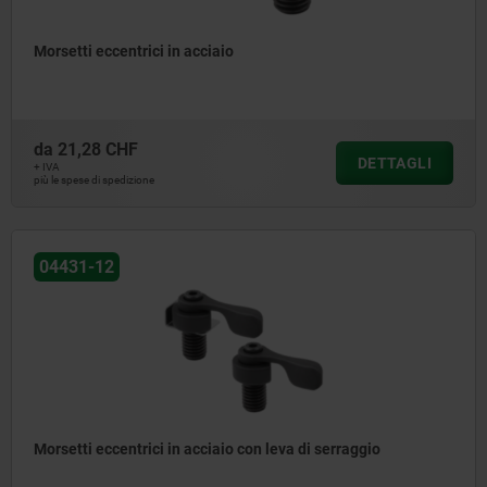
Morsetti eccentrici in acciaio
da
21,28 CHF
DETTAGLI
+ IVA
più le spese di spedizione
04431-12
Morsetti eccentrici in acciaio con leva di serraggio