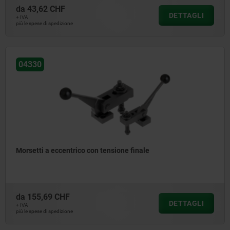
da
43,62 CHF
DETTAGLI
+ IVA
più le spese di spedizione
04330
Morsetti a eccentrico con tensione finale
da
155,69 CHF
DETTAGLI
+ IVA
più le spese di spedizione