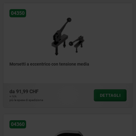
04350
Morsetti a eccentrico con tensione media
da
91,99 CHF
DETTAGLI
+ IVA
più le spese di spedizione
04360