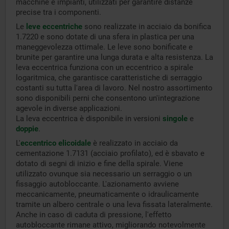
macchine e impianti, utilizzati per garantire distanze
precise tra i componenti.
Le
leve eccentriche
sono realizzate in acciaio da bonifica
1.7220 e sono dotate di una sfera in plastica per una
maneggevolezza ottimale. Le leve sono bonificate e
brunite per garantire una lunga durata e alta resistenza. La
leva eccentrica funziona con un eccentrico a spirale
logaritmica, che garantisce caratteristiche di serraggio
costanti su tutta l'area di lavoro. Nel nostro assortimento
sono disponibili perni che consentono un'integrazione
agevole in diverse applicazioni.
La leva eccentrica è disponibile in versioni
singole
e
doppie
.
L'
eccentrico elicoidale
è realizzato in acciaio da
cementazione 1.7131 (acciaio profilato), ed è sbavato e
dotato di segni di inizio e fine della spirale. Viene
utilizzato ovunque sia necessario un serraggio o un
fissaggio autobloccante. L'azionamento avviene
meccanicamente, pneumaticamente o idraulicamente
tramite un albero centrale o una leva fissata lateralmente.
Anche in caso di caduta di pressione, l'effetto
autobloccante rimane attivo, migliorando notevolmente