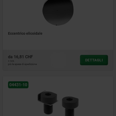
Eccentrico elicoidale
da
16,81 CHF
DETTAGLI
+ IVA
più le spese di spedizione
04431-10