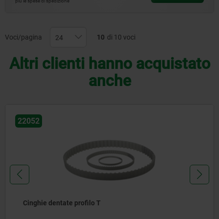
più le spese di spedizione
Voci/pagina
10
di 10 voci
Altri clienti hanno acquistato
anche
22002
Ruote dentate profilo T