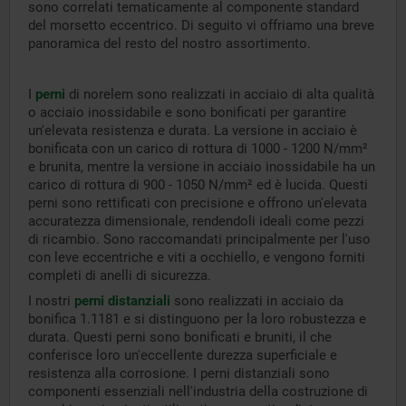
sono correlati tematicamente al componente standard
del morsetto eccentrico. Di seguito vi offriamo una breve
panoramica del resto del nostro assortimento.
I
perni
di norelem sono realizzati in acciaio di alta qualità
o acciaio inossidabile e sono bonificati per garantire
un'elevata resistenza e durata. La versione in acciaio è
bonificata con un carico di rottura di 1000 - 1200 N/mm²
e brunita, mentre la versione in acciaio inossidabile ha un
carico di rottura di 900 - 1050 N/mm² ed è lucida. Questi
perni sono rettificati con precisione e offrono un'elevata
accuratezza dimensionale, rendendoli ideali come pezzi
di ricambio. Sono raccomandati principalmente per l'uso
con leve eccentriche e viti a occhiello, e vengono forniti
completi di anelli di sicurezza.
I nostri
perni distanziali
sono realizzati in acciaio da
bonifica 1.1181 e si distinguono per la loro robustezza e
durata. Questi perni sono bonificati e bruniti, il che
conferisce loro un'eccellente durezza superficiale e
resistenza alla corrosione. I perni distanziali sono
componenti essenziali nell'industria della costruzione di