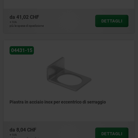
da
41,02 CHF
DETTAGLI
+ IVA
più le spese di spedizione
04431-15
Piastra in acciaio inox per eccentrico di serraggio
da
8,04 CHF
DETTAGLI
+ IVA