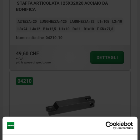
STAFFA ARTICOLATA 125X32X20 ACCIAIO DA
BONIFICA
ALTEZZA=20
LUNGHEZZA=125
LARGHEZZA=32
L1=105
L2=10
L3=24
L4=12
B1=12,5
H1=10
D=11
D1=10
F KN=27,8
Numero d’ordine:
04210-10
49,60 CHF
DETTAGLI
+ IVA
più le spese di spedizione
04210
STAFFA ARTICOLATA 160X40X25 ACCIAIO DA
BONIFICA