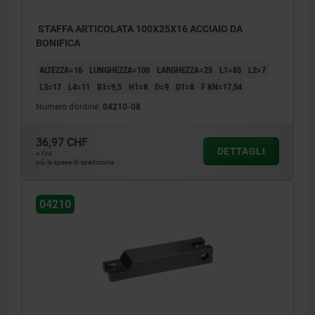
STAFFA ARTICOLATA 100X25X16 ACCIAIO DA
BONIFICA
ALTEZZA=16
LUNGHEZZA=100
LARGHEZZA=25
L1=85
L2=7
L3=17
L4=11
B1=9,5
H1=8
D=9
D1=8
F KN=17,54
Numero d’ordine:
04210-08
36,97 CHF
DETTAGLI
+ IVA
più le spese di spedizione
04210