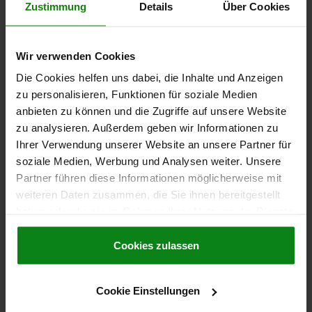
Zustimmung
Details
Über Cookies
ALTEZZA=25
LUNGHEZZA=160
LARGHEZZA=40
L1=138
L2=10
L3=25
L4=15
B1=14,5
H1=12,5
D=14
D1=12
F KN=40,4
Wir verwenden Cookies
Numero d’ordine:
04210-12
Die Cookies helfen uns dabei, die Inhalte und Anzeigen
zu personalisieren, Funktionen für soziale Medien
71,83 CHF
DETTAGLI
anbieten zu können und die Zugriffe auf unsere Website
+ IVA
più le spese di spedizione
zu analysieren. Außerdem geben wir Informationen zu
Ihrer Verwendung unserer Website an unsere Partner für
soziale Medien, Werbung und Analysen weiter. Unsere
DETTAGLI
Partner führen diese Informationen möglicherweise mit
weiteren Daten zusammen, die Sie ihnen bereitgestellt
haben oder die sie im Rahmen Ihrer Nutzung der Dienste
CAD
gesammelt haben.
Cookie Richtlinien
Impressum
|
Datenschutz
|
AGB
Cookies zulassen
DOWNLOADS
Altri clienti hanno acquistato
Cookie Einstellungen