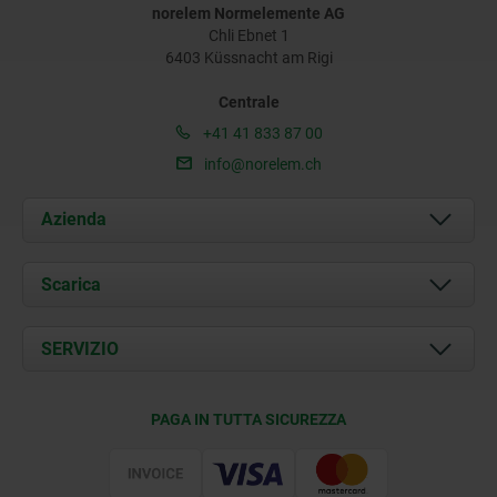
norelem Normelemente AG
Chli Ebnet 1
6403 Küssnacht am Rigi
Centrale
+41 41 833 87 00
info@norelem.ch
Azienda
Chi siamo
Scarica
Attualità
Documents
SERVIZIO
Contatti
Condizioni di fornitura
PAGA IN TUTTA SICUREZZA
Certificazione