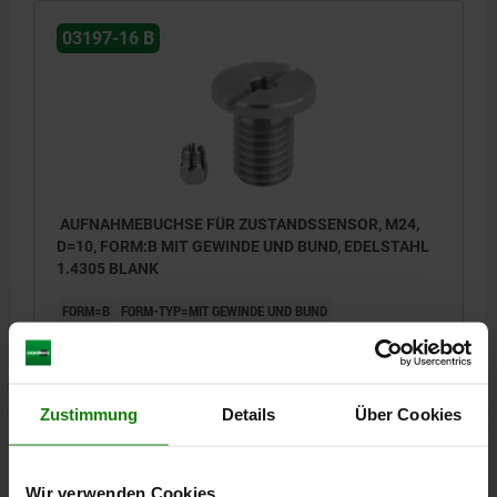
03197-16 B
AUFNAHMEBUCHSE FÜR ZUSTANDSSENSOR, M24,
D=10, FORM:B MIT GEWINDE UND BUND, EDELSTAHL
1.4305 BLANK
FORM=B
FORM-TYP=MIT GEWINDE UND BUND
DURCHMESSER=10
D1=34
D2=13
D4=3
H=25
H1=5
H2=10
H3=4
H4=19,2
H5=4
M=M24
N=2,5
T=3
SW=5
Bestellnummer:
03197-16-1210240
Zustimmung
Details
Über Cookies
32,33 CHF
DETAILS
zzgl. MwSt.
zzgl. Versandkosten
Wir verwenden Cookies