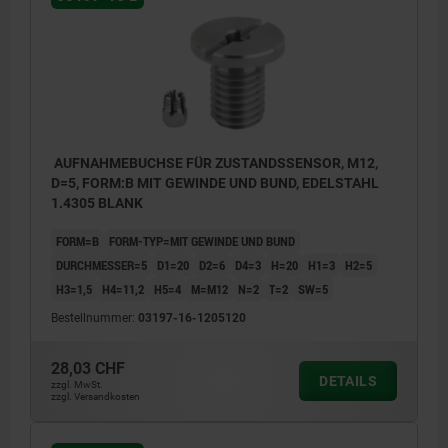
AUFNAHMEBUCHSE FÜR ZUSTANDSSENSOR, M12,
D=5, FORM:B MIT GEWINDE UND BUND, EDELSTAHL
1.4305 BLANK
FORM=B
FORM-TYP=MIT GEWINDE UND BUND
DURCHMESSER=5
D1=20
D2=6
D4=3
H=20
H1=3
H2=5
H3=1,5
H4=11,2
H5=4
M=M12
N=2
T=2
SW=5
Bestellnummer:
03197-16-1205120
28,03 CHF
DETAILS
zzgl. MwSt.
zzgl. Versandkosten