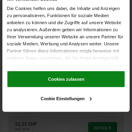
Die Cookies helfen uns dabei, die Inhalte und Anzeigen
03197-16 B
zu personalisieren, Funktionen für soziale Medien
anbieten zu können und die Zugriffe auf unsere Website
zu analysieren. Außerdem geben wir Informationen zu
Ihrer Verwendung unserer Website an unsere Partner für
soziale Medien, Werbung und Analysen weiter. Unsere
Partner führen diese Informationen möglicherweise mit
weiteren Daten zusammen, die Sie ihnen bereitgestellt
AUFNAHMEBUCHSE FÜR ZUSTANDSSENSOR, M24,
haben oder die sie im Rahmen Ihrer Nutzung der Dienste
D=12, FORM:B MIT GEWINDE UND BUND, EDELSTAHL
gesammelt haben.
Cookie Richtlinien
1.4305 BLANK
Impressum
|
Datenschutz
|
AGB
Cookies zulassen
FORM=B
FORM-TYP=MIT GEWINDE UND BUND
DURCHMESSER=12
D1=34
D2=15
D4=3
H=25
H1=5
H2=10
Cookie Einstellungen
H3=4,8
H4=20,2
H5=4
M=M24
N=2,5
T=3
SW=5
Bestellnummer:
03197-16-1212240
32,33 CHF
DETAILS
zzgl. MwSt.