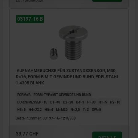
zzgl. Versandkosten
03197-16 B
AUFNAHMEBUCHSE FÜR ZUSTANDSSENSOR, M30,
D=16, FORM:B MIT GEWINDE UND BUND, EDELSTAHL
1.4305 BLANK
FORM=B
FORM-TYP=MIT GEWINDE UND BUND
DURCHMESSER=16
D1=40
D2=20
D4=3
H=30
H1=5
H2=10
H3=6
H4=23,2
H5=4
M=M30
N=2,5
T=3
SW=5
Bestellnummer:
03197-16-1216300
33,77 CHF
DETAILS