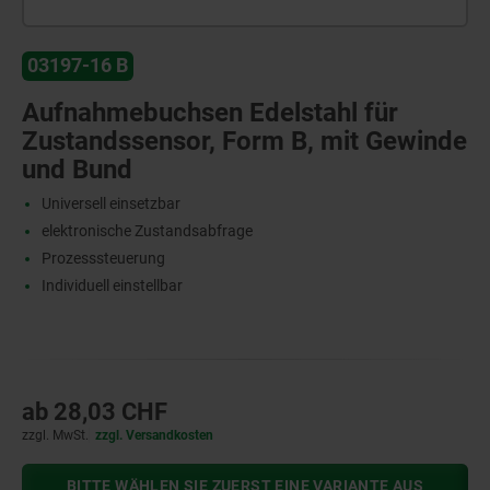
03197-16 B
Aufnahmebuchsen Edelstahl für
Zustandssensor, Form B, mit Gewinde
und Bund
Universell einsetzbar
elektronische Zustandsabfrage
Prozesssteuerung
Individuell einstellbar
ab
28,03 CHF
zzgl. MwSt.
zzgl. Versandkosten
BITTE WÄHLEN SIE ZUERST EINE VARIANTE AUS