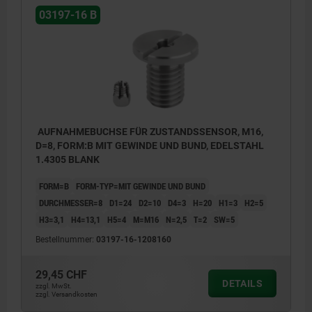
03197-16 B
AUFNAHMEBUCHSE FÜR ZUSTANDSSENSOR, M16,
D=8, FORM:B MIT GEWINDE UND BUND, EDELSTAHL
1.4305 BLANK
FORM=B
FORM-TYP=MIT GEWINDE UND BUND
DURCHMESSER=8
D1=24
D2=10
D4=3
H=20
H1=3
H2=5
H3=3,1
H4=13,1
H5=4
M=M16
N=2,5
T=2
SW=5
Bestellnummer:
03197-16-1208160
29,45 CHF
DETAILS
zzgl. MwSt.
zzgl. Versandkosten