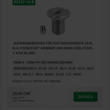
03197-16 B
AUFNAHMEBUCHSE FÜR ZUSTANDSSENSOR, M16,
D=6, FORM:B MIT GEWINDE UND BUND, EDELSTAHL
1.4305 BLANK
FORM=B
FORM-TYP=MIT GEWINDE UND BUND
DURCHMESSER=6
D1=24
D2=7,5
D4=3
H=20
H1=3
H2=5
H3=2
H4=12,1
H5=4
M=M16
N=2,5
T=2
SW=5
Bestellnummer:
03197-16-1206160
29,45 CHF
DETAILS
zzgl. MwSt.
zzgl. Versandkosten