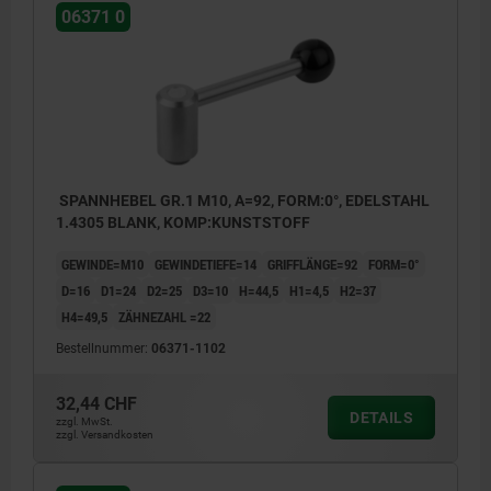
06371 0
SPANNHEBEL GR.1 M10, A=92, FORM:0°, EDELSTAHL
1.4305 BLANK, KOMP:KUNSTSTOFF
GEWINDE=M10
GEWINDETIEFE=14
GRIFFLÄNGE=92
FORM=0°
D=16
D1=24
D2=25
D3=10
H=44,5
H1=4,5
H2=37
H4=49,5
ZÄHNEZAHL =22
Bestellnummer:
06371-1102
32,44 CHF
DETAILS
zzgl. MwSt.
zzgl. Versandkosten