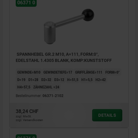
06371 0
SPANNHEBEL GR.2 M10, A=111, FORM:0°,
EDELSTAHL 1.4305 BLANK, KOMP:KUNSTSTOFF
GEWINDE=M10
GEWINDETIEFE=17
GRIFFLÄNGE=111
FORM=0°
D=19
D1=28
D2=32
D3=12
H=51,5
H1=5,5
H2=42
H4=57,5
ZÄHNEZAHL =24
Bestellnummer:
06371-2102
38,24 CHF
DETAILS
zzgl. MwSt.
zzgl. Versandkosten