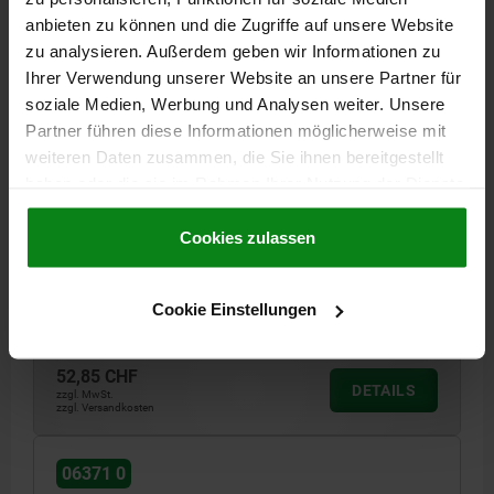
anbieten zu können und die Zugriffe auf unsere Website
zu analysieren. Außerdem geben wir Informationen zu
Ihrer Verwendung unserer Website an unsere Partner für
soziale Medien, Werbung und Analysen weiter. Unsere
Partner führen diese Informationen möglicherweise mit
weiteren Daten zusammen, die Sie ihnen bereitgestellt
SPANNHEBEL GR.3 M16, A=134,5, FORM:0°,
haben oder die sie im Rahmen Ihrer Nutzung der Dienste
EDELSTAHL 1.4305 BLANK, KOMP:KUNSTSTOFF
gesammelt haben.
Cookie Richtlinien
GEWINDE=M16
GEWINDETIEFE=23
GRIFFLÄNGE=134,5
Impressum
|
Datenschutz
|
AGB
Cookies zulassen
FORM=0°
D=23
D1=33
D2=32
D3=13
H=58
H1=6
H2=47
H4=65
ZÄHNEZAHL =26
Cookie Einstellungen
Bestellnummer:
06371-3162
52,85 CHF
DETAILS
zzgl. MwSt.
zzgl. Versandkosten
06371 0