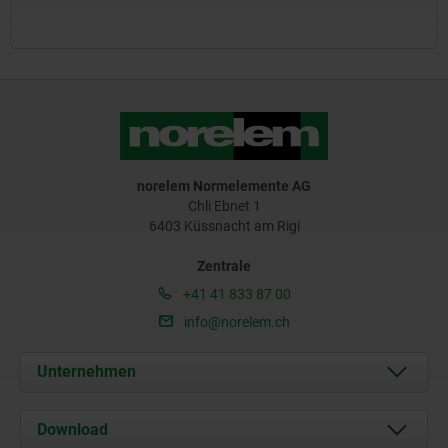
norelem Normelemente AG
Chli Ebnet 1
6403 Küssnacht am Rigi
Zentrale
+41 41 833 87 00
info@norelem.ch
Unternehmen
Über uns
Download