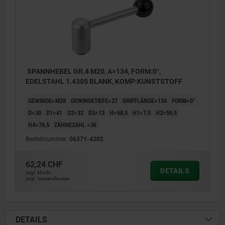
SPANNHEBEL GR.4 M20, A=134, FORM:0°,
EDELSTAHL 1.4305 BLANK, KOMP:KUNSTSTOFF
GEWINDE=M20
GEWINDETIEFE=27
GRIFFLÄNGE=134
FORM=0°
D=30
D1=41
D2=32
D3=13
H=68,5
H1=7,5
H2=56,5
H4=76,5
ZÄHNEZAHL =36
Bestellnummer:
06371-4202
62,24 CHF
DETAILS
zzgl. MwSt.
zzgl. Versandkosten
DETAILS