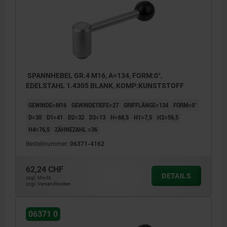
SPANNHEBEL GR.4 M16, A=134, FORM:0°,
EDELSTAHL 1.4305 BLANK, KOMP:KUNSTSTOFF
GEWINDE=M16
GEWINDETIEFE=27
GRIFFLÄNGE=134
FORM=0°
D=30
D1=41
D2=32
D3=13
H=68,5
H1=7,5
H2=56,5
H4=76,5
ZÄHNEZAHL =36
Bestellnummer:
06371-4162
62,24 CHF
DETAILS
zzgl. MwSt.
zzgl. Versandkosten
06371 0