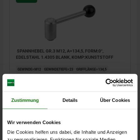
SPANNHEBEL GR.3 M12, A=134,5, FORM:0°,
EDELSTAHL 1.4305 BLANK, KOMP:KUNSTSTOFF
GEWINDE=M12
GEWINDETIEFE=23
GRIFFLÄNGE=134,5
FORM=0°
D=23
D1=33
D2=32
D3=13
H=58
H1=6
H2=47
H4=65
ZÄHNEZAHL =26
Bestellnummer:
06371-3122
Zustimmung
Details
Über Cookies
52,85 CHF
DETAILS
zzgl. MwSt.
zzgl. Versandkosten
Wir verwenden Cookies
Die Cookies helfen uns dabei, die Inhalte und Anzeigen
06371 0
zu personalisieren, Funktionen für soziale Medien