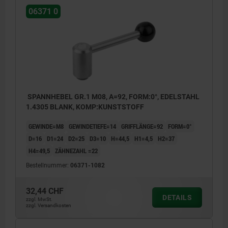
06371 0
SPANNHEBEL GR.1 M08, A=92, FORM:0°, EDELSTAHL
1.4305 BLANK, KOMP:KUNSTSTOFF
GEWINDE=M8
GEWINDETIEFE=14
GRIFFLÄNGE=92
FORM=0°
D=16
D1=24
D2=25
D3=10
H=44,5
H1=4,5
H2=37
H4=49,5
ZÄHNEZAHL =22
Bestellnummer:
06371-1082
32,44 CHF
DETAILS
zzgl. MwSt.
zzgl. Versandkosten