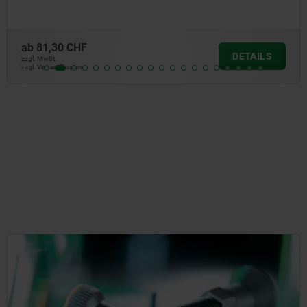
ab
18,93 CHF
DETAILS
zzgl. MwSt.
zzgl. Versandkosten