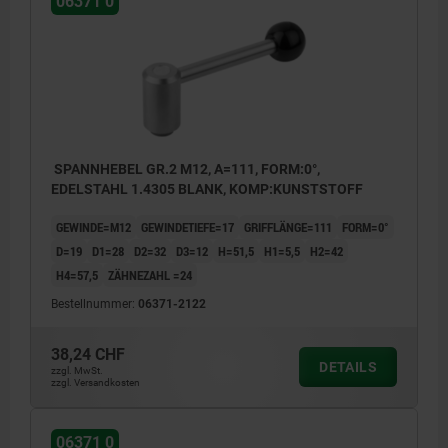
06371 0
SPANNHEBEL GR.2 M12, A=111, FORM:0°,
EDELSTAHL 1.4305 BLANK, KOMP:KUNSTSTOFF
GEWINDE=M12
GEWINDETIEFE=17
GRIFFLÄNGE=111
FORM=0°
D=19
D1=28
D2=32
D3=12
H=51,5
H1=5,5
H2=42
H4=57,5
ZÄHNEZAHL =24
Bestellnummer:
06371-2122
38,24 CHF
DETAILS
zzgl. MwSt.
zzgl. Versandkosten
06371 0