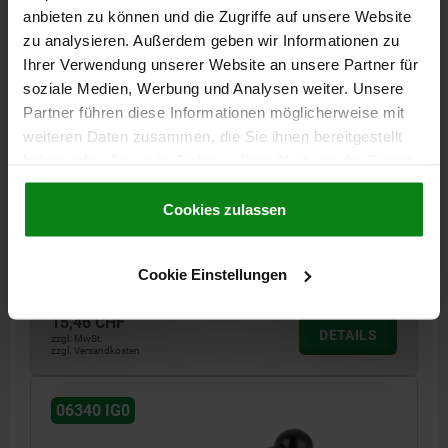
anbieten zu können und die Zugriffe auf unsere Website
zu analysieren. Außerdem geben wir Informationen zu
Ihrer Verwendung unserer Website an unsere Partner für
soziale Medien, Werbung und Analysen weiter. Unsere
Partner führen diese Informationen möglicherweise mit
weiteren Daten zusammen, die Sie ihnen bereitgestellt
SPANNHEBEL GR.3 M16, A=126,5, FORM:0°, STAHL,
KOMP:KUNSTSTOFF
haben oder die sie im Rahmen Ihrer Nutzung der Dienste
gesammelt haben.
Cookie Richtlinien
GEWINDE=M16
GRIFFLÄNGE=126,5
Impressum
|
Datenschutz
|
AGB
Cookies zulassen
BEFESTIGUNGSART=INNENGEWINDE
GEWINDETIEFE=23
D=33
D1=13
D2=32
H=52
H2=41
Bestellnummer:
06340-2162
Cookie Einstellungen
15,46 CHF
DETAILS
zzgl. MwSt.
zzgl. Versandkosten
06340 IG0