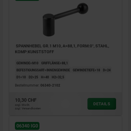
SPANNHEBEL GR.1 M10, A=88,1, FORM:0°, STAHL,
KOMP:KUNSTSTOFF
GEWINDE=M10
GRIFFLÄNGE=88,1
BEFESTIGUNGSART=INNENGEWINDE
GEWINDETIEFE=18
D=24
D1=10
D2=25
H=40
H2=32,5
Bestellnummer:
06340-2102
10,30 CHF
DETAILS
zzgl. MwSt.
zzgl. Versandkosten
06340 IG0