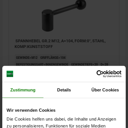
SPANNHEBEL GR.2 M12, A=104, FORM:0°, STAHL,
KOMP:KUNSTSTOFF
GEWINDE=M12
GRIFFLÄNGE=104
BEFESTIGUNGSART=INNENGEWINDE
GEWINDETIEFE=20
D=28
D1=12
D2=32
H=46
H2=36,5
Bestellnummer:
06340-2122
Zustimmung
Details
Über Cookies
12,79 CHF
DETAILS
zzgl. MwSt.
zzgl. Versandkosten
Wir verwenden Cookies
06340 IG0
Die Cookies helfen uns dabei, die Inhalte und Anzeigen
zu personalisieren, Funktionen für soziale Medien