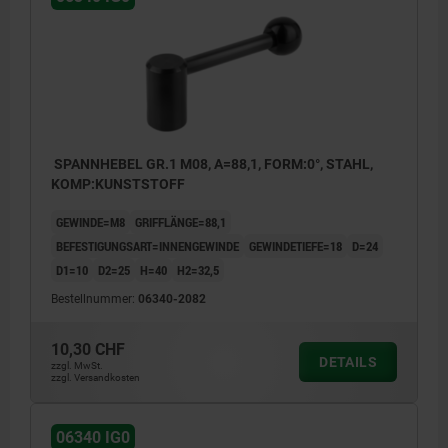
SPANNHEBEL GR.1 M08, A=88,1, FORM:0°, STAHL,
KOMP:KUNSTSTOFF
GEWINDE=M8
GRIFFLÄNGE=88,1
BEFESTIGUNGSART=INNENGEWINDE
GEWINDETIEFE=18
D=24
D1=10
D2=25
H=40
H2=32,5
Bestellnummer:
06340-2082
10,30 CHF
DETAILS
zzgl. MwSt.
zzgl. Versandkosten
06340 IG0