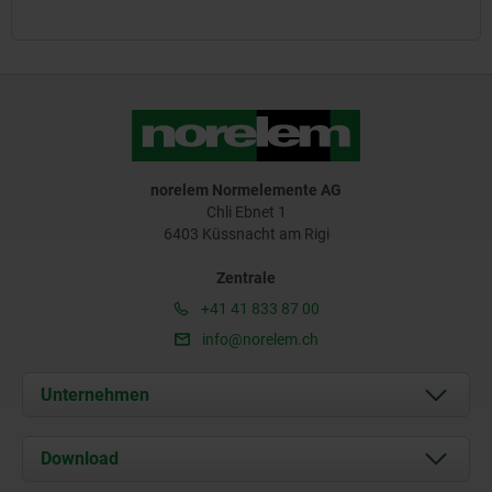
norelem Normelemente AG
Chli Ebnet 1
6403 Küssnacht am Rigi
Zentrale
+41 41 833 87 00
info@norelem.ch
Unternehmen
Über uns
Download
Aktuelles