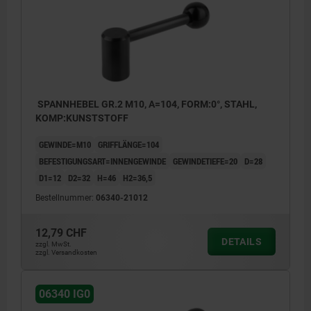
SPANNHEBEL GR.2 M10, A=104, FORM:0°, STAHL,
KOMP:KUNSTSTOFF
GEWINDE=M10
GRIFFLÄNGE=104
BEFESTIGUNGSART=INNENGEWINDE
GEWINDETIEFE=20
D=28
D1=12
D2=32
H=46
H2=36,5
Bestellnummer:
06340-21012
12,79 CHF
DETAILS
zzgl. MwSt.
zzgl. Versandkosten
06340 IG0