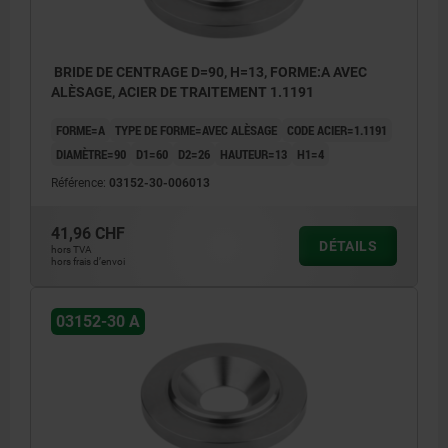
BRIDE DE CENTRAGE D=90, H=13, FORME:A AVEC
ALÈSAGE, ACIER DE TRAITEMENT 1.1191
FORME=A
TYPE DE FORME=AVEC ALÈSAGE
CODE ACIER=1.1191
DIAMÈTRE=90
D1=60
D2=26
HAUTEUR=13
H1=4
Référence:
03152-30-006013
41,96 CHF
DÉTAILS
hors TVA
hors frais d’envoi
03152-30 A