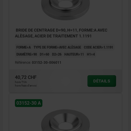
BRIDE DE CENTRAGE D=90, H=11, FORME:A AVEC
ALÈSAGE, ACIER DE TRAITEMENT 1.1191
FORME=A
TYPE DE FORME=AVEC ALÈSAGE
CODE ACIER=1.1191
DIAMÈTRE=90
D1=60
D2=26
HAUTEUR=11
H1=4
Référence:
03152-30-006011
40,72 CHF
DÉTAILS
hors TVA
hors frais d’envoi
03152-30 A