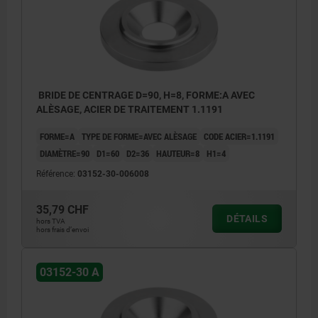
BRIDE DE CENTRAGE D=90, H=8, FORME:A AVEC
ALÈSAGE, ACIER DE TRAITEMENT 1.1191
FORME=A
TYPE DE FORME=AVEC ALÈSAGE
CODE ACIER=1.1191
DIAMÈTRE=90
D1=60
D2=36
HAUTEUR=8
H1=4
Référence:
03152-30-006008
35,79 CHF
DÉTAILS
hors TVA
hors frais d’envoi
03152-30 A