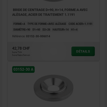
BRIDE DE CENTRAGE D=90, H=14, FORME:A AVEC
ALÈSAGE, ACIER DE TRAITEMENT 1.1191
FORME=A
TYPE DE FORME=AVEC ALÈSAGE
CODE ACIER=1.1191
DIAMÈTRE=90
D1=60
D2=26
HAUTEUR=14
H1=4
Référence:
03152-30-006014
42,78 CHF
DÉTAILS
hors TVA
hors frais d’envoi
03152-30 A