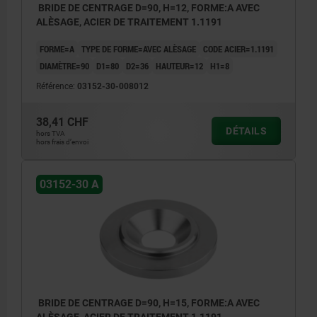
BRIDE DE CENTRAGE D=90, H=12, FORME:A AVEC
ALÈSAGE, ACIER DE TRAITEMENT 1.1191
FORME=A
TYPE DE FORME=AVEC ALÈSAGE
CODE ACIER=1.1191
DIAMÈTRE=90
D1=80
D2=36
HAUTEUR=12
H1=8
Référence:
03152-30-008012
38,41 CHF
DÉTAILS
hors TVA
hors frais d’envoi
03152-30 A
BRIDE DE CENTRAGE D=90, H=15, FORME:A AVEC
ALÈSAGE, ACIER DE TRAITEMENT 1.1191