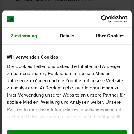
FORME=A
TYPE DE FORME=AVEC ALÈSAGE
CODE ACIER=1.1191
DIAMÈTRE=90
D1=80
D2=26
HAUTEUR=15
H1=8
Référence:
03152-30-008015
Zustimmung
Details
Über Cookies
40,72 CHF
DÉTAILS
hors TVA
hors frais d’envoi
Wir verwenden Cookies
Die Cookies helfen uns dabei, die Inhalte und Anzeigen
03152-30 A
zu personalisieren, Funktionen für soziale Medien
anbieten zu können und die Zugriffe auf unsere Website
zu analysieren. Außerdem geben wir Informationen zu
Ihrer Verwendung unserer Website an unsere Partner für
soziale Medien, Werbung und Analysen weiter. Unsere
Partner führen diese Informationen möglicherweise mit
weiteren Daten zusammen, die Sie ihnen bereitgestellt
BRIDE DE CENTRAGE D=90, H=17, FORME:A AVEC
haben oder die sie im Rahmen Ihrer Nutzung der Dienste
ALÈSAGE, ACIER DE TRAITEMENT 1.1191
gesammelt haben.
Cookie Richtlinien