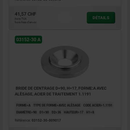
41,57 CHF
DÉTAILS
hors TVA
hors frais d’envoi
03152-30 A
BRIDE DE CENTRAGE D=90, H=17, FORME:A AVEC
ALÈSAGE, ACIER DE TRAITEMENT 1.1191
FORME=A
TYPE DE FORME=AVEC ALÈSAGE
CODE ACIER=1.1191
DIAMÈTRE=90
D1=90
D2=36
HAUTEUR=17
H1=8
Référence:
03152-30-009017