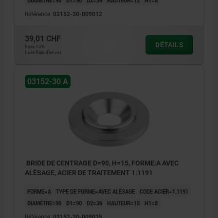
DIAMÈTRE=90
D1=90
D2=36
HAUTEUR=12
H1=8
Référence:
03152-30-009012
39,01 CHF
DÉTAILS
hors TVA
hors frais d’envoi
03152-30 A
BRIDE DE CENTRAGE D=90, H=15, FORME:A AVEC
ALÈSAGE, ACIER DE TRAITEMENT 1.1191
FORME=A
TYPE DE FORME=AVEC ALÈSAGE
CODE ACIER=1.1191
DIAMÈTRE=90
D1=90
D2=36
HAUTEUR=15
H1=8
Référence:
03152-30-009015