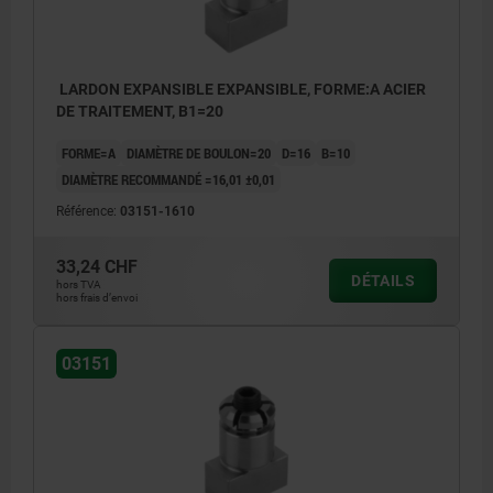
LARDON EXPANSIBLE EXPANSIBLE, FORME:A ACIER
DE TRAITEMENT, B1=20
FORME=A
DIAMÈTRE DE BOULON=20
D=16
B=10
DIAMÈTRE RECOMMANDÉ =16,01 ±0,01
Référence:
03151-1610
33,24 CHF
DÉTAILS
hors TVA
hors frais d’envoi
03151
1) Plaque de base
1) Plaq
2) Bride étagée
2) Bride
3) Table de machine-outil
3) Table
4) Lardon expansible
4) Lard