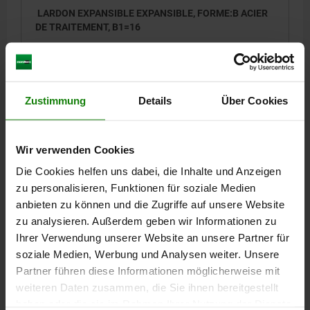
LARDON EXPANSIBLE EXPANSIBLE, FORME:B ACIER
DE TRAITEMENT, B1=16
FORME=B
DIAMÈTRE DE BOULON=16
D=16
B=14
B2=18
DIAMÈTRE RECOMMANDÉ =16,01 ±0,01
Référence:
03151-1614
Zustimmung
Details
Über Cookies
30,30 CHF
DÉTAILS
hors TVA
hors frais d’envoi
Wir verwenden Cookies
Die Cookies helfen uns dabei, die Inhalte und Anzeigen
03151
zu personalisieren, Funktionen für soziale Medien
anbieten zu können und die Zugriffe auf unsere Website
zu analysieren. Außerdem geben wir Informationen zu
Ihrer Verwendung unserer Website an unsere Partner für
soziale Medien, Werbung und Analysen weiter. Unsere
Partner führen diese Informationen möglicherweise mit
weiteren Daten zusammen, die Sie ihnen bereitgestellt
LARDON EXPANSIBLE EXPANSIBLE, FORME:B ACIER
haben oder die sie im Rahmen Ihrer Nutzung der Dienste