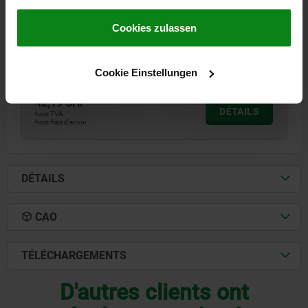
DE TRAITEMENT, B1=28
gesammelt haben.
Cookie Richtlinien
Impressum
|
Datenschutz
|
AGB
Cookies zulassen
FORME=B
DIAMÈTRE DE BOULON=28
D=20
B=24
B2=32
DIAMÈTRE RECOMMANDÉ =20,01 ±0,01
Référence:
03151-2024
Cookie Einstellungen
42,19 CHF
DÉTAILS
hors TVA
hors frais d’envoi
DÉTAILS
CAO
TÉLÉCHARGEMENTS
D'autres clients ont