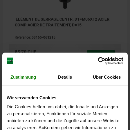
ÉLÉMENT DE SERRAGE CENTR. D1=M06X12 ACIER,
COMP:ACIER DE TRAITEMENT, D=15
Référence:
03165-061215
85,70 CHF
DÉTAILS
hors TVA
hors frais d’envoi
Zustimmung
Details
Über Cookies
03165
Wir verwenden Cookies
Die Cookies helfen uns dabei, die Inhalte und Anzeigen
zu personalisieren, Funktionen für soziale Medien
anbieten zu können und die Zugriffe auf unsere Website
ÉLÉMENT DE SERRAGE CENTR. D1=M06X12 ACIER,
zu analysieren. Außerdem geben wir Informationen zu