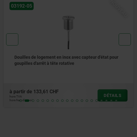
NOUVEAU
5
03197-
 de logement en inox avec capteur d'état pour
Douill
 d'arrêt à tête rotative
de
133,61 CHF
à partir
DÉTAILS
hors TVA
i
hors frais d’e