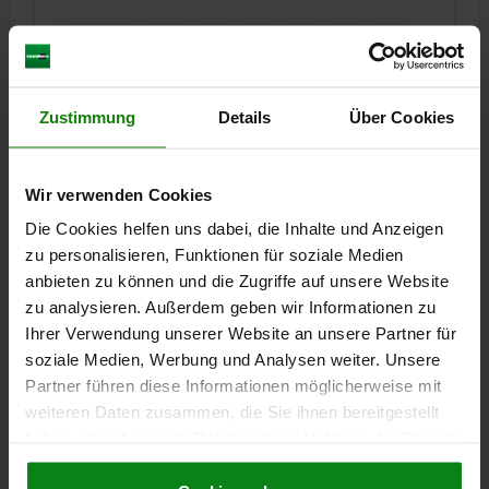
DIAMÈTRE=10
D1=34
D2=13
D3=34
D4=25
H=25
H1=5
H2=10
H3=5
M=M24
SW=10
T=5
P1=5
Référence:
03197-05-11024
Zustimmung
Details
Über Cookies
23,35 CHF
DÉTAILS
hors TVA
hors frais d’envoi
Wir verwenden Cookies
Die Cookies helfen uns dabei, die Inhalte und Anzeigen
03197-05
zu personalisieren, Funktionen für soziale Medien
anbieten zu können und die Zugriffe auf unsere Website
zu analysieren. Außerdem geben wir Informationen zu
Ihrer Verwendung unserer Website an unsere Partner für
soziale Medien, Werbung und Analysen weiter. Unsere
Partner führen diese Informationen möglicherweise mit
weiteren Daten zusammen, die Sie ihnen bereitgestellt
DOUILLE POUR GOUPILLE D'ARRÊT, M24, D=12, ACIER
haben oder die sie im Rahmen Ihrer Nutzung der Dienste
INOX.
gesammelt haben.
Cookie Richtlinien