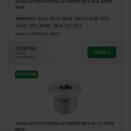
DOUILLE POUR GOUPILLE D'ARRÊT, M16, D=8, ACIER
INOX.
DIAMÈTRE=8
D1=24
D2=10
D3=24
D4=17,5
H=20
H1=3
H2=10
H3=5
M=M16
SW=8
T=5
P1=3
Référence:
03197-05-10816
13,58 CHF
DÉTAILS
hors TVA
hors frais d’envoi
03197-05
DOUILLE POUR GOUPILLE D'ARRÊT, M24, D=10, ACIER
INOX.