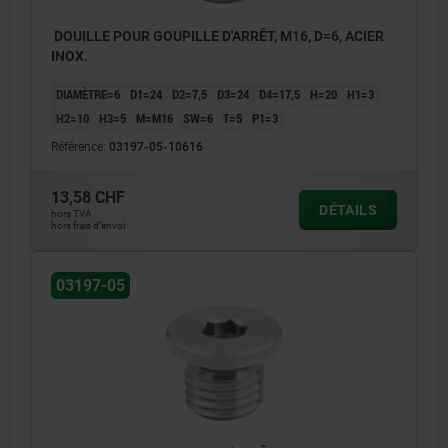
DOUILLE POUR GOUPILLE D'ARRÊT, M16, D=6, ACIER
INOX.
DIAMÈTRE=6
D1=24
D2=7,5
D3=24
D4=17,5
H=20
H1=3
H2=10
H3=5
M=M16
SW=6
T=5
P1=3
Référence:
03197-05-10616
13,58 CHF
DÉTAILS
hors TVA
hors frais d’envoi
03197-05