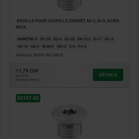
DOUILLE POUR GOUPILLE D'ARRÊT, M12, D=5, ACIER
INOX.
DIAMÈTRE=5
D1=20
D2=6
D3=20
D4=13,5
H=17
H1=3
H2=10
H3=2
M=M12
SW=5
T=5
P1=3
Référence:
03197-05-10512
11,79 CHF
DÉTAILS
hors TVA
hors frais d’envoi
03197-05