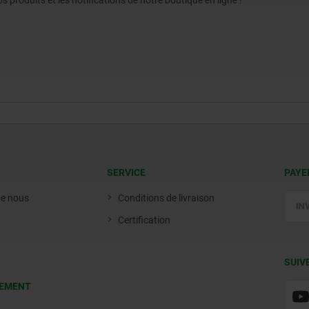
produits et les notifications de notre boutique en ligne !
SERVICE
PAYE
de nous
Conditions de livraison
Certification
SUIV
EMENT