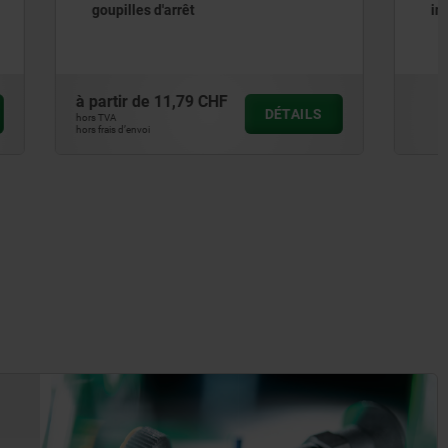
inox pour doigt d’indexage premium
à partir de
10,37 CHF
DÉTAILS
DÉTAILS
hors TVA
hors frais d’envoi