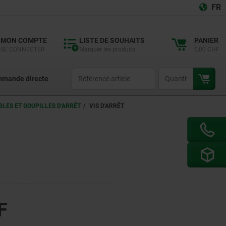
FR
MON COMPTE
LISTE DE SOUHAITS
PANIER
SE CONNECTER
Marquer les produits
0,00 CHF
productCode
qty
mande directe
BLES ET GOUPILLES D'ARRÊT
VIS D'ARRÊT
F