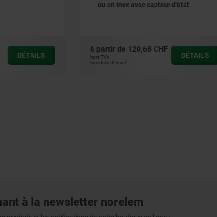
x avec capteur d'état
goupilles d'arrêt
120,68 CHF
à partir de
11,79 CHF
DÉTAILS
hors TVA
hors frais d’envoi
ant à la newsletter norelem