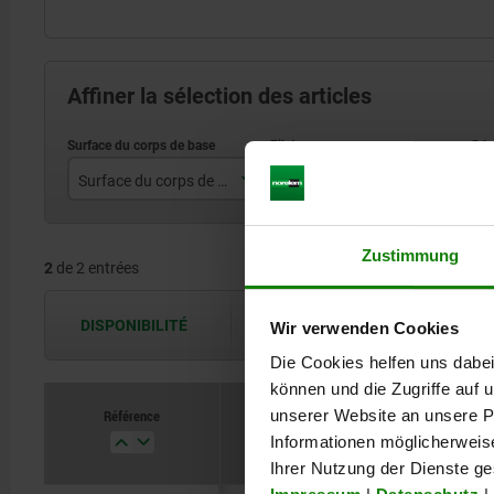
Affiner la sélection des articles
Surface du corps de base
D
D
nickelé
M5
Zustimmung
2
de 2 entrées
zingué
M6
DISPONIBILITÉ
Les disponibilités sont actualisées plus
Wir verwenden Cookies
Die Cookies helfen uns dabei
können und die Zugriffe auf
Référence
unserer Website an unsere Pa
Surface du corps de base
D
Informationen möglicherweis
Ihrer Nutzung der Dienste g