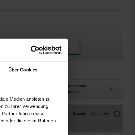
Über Cookies
ment (en stock)
Délai de livraison sur demande
 à 2 semaines
Actuellement indisponible
ziale Medien anbieten zu
en zu Ihrer Verwendung
Disponibilité
CAO
Quantité
Commander
 Partner führen diese
W
Prix
ben oder die sie im Rahmen