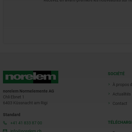
Recevez en avant-première les nouveautés sur nos 
SOCIÉTÉ
À propos 
norelem Normelemente AG
Actualités
Chli Ebnet 1
6403 Küssnacht am Rigi
Contact
Standard
TÉLÉCHARG
+41 41 833 87 00
info@norelem.ch