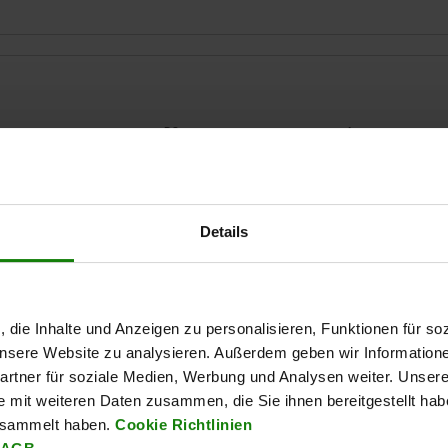
1
D2
L
7
2,5
34
Details
AGRANDIR LE TABLEAU
3
Expédié immédiate
ieurs fois par jour à intervalles réguliers.
Expédition sous 1
, die Inhalte und Anzeigen zu personalisieren, Funktionen für so
 unsere Website zu analysieren. Außerdem geben wir Information
rtner für soziale Medien, Werbung und Analysen weiter. Unsere
D1
D2
L
L1
L2
S
e mit weiteren Daten zusammen, die Sie ihnen bereitgestellt ha
esammelt haben.
Cookie Richtlinien