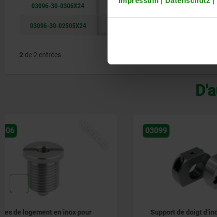
Impressum
|
Datenschutz
|
03096-30-0306X24
nickelé
M6
03096-30-02505X24
zingué
M5
2
de 2 entrées
D'a
03099
03099-60
Support de doigt d’indexage
Douilles 