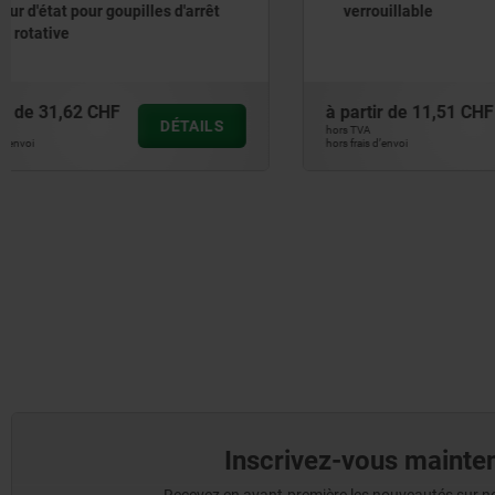
verrouillable
ou en ino
à partir de
11,51 CHF
à partir de
DÉTAILS
hors TVA
hors TVA
hors frais d’envoi
hors frais d’envoi
Inscrivez-vous mainten