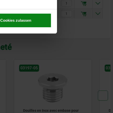
8
2,92 CHF
8
3,38 CHF
Cookies zulassen
heté
03089
ase pour
Douille cylindrique en acier ou en