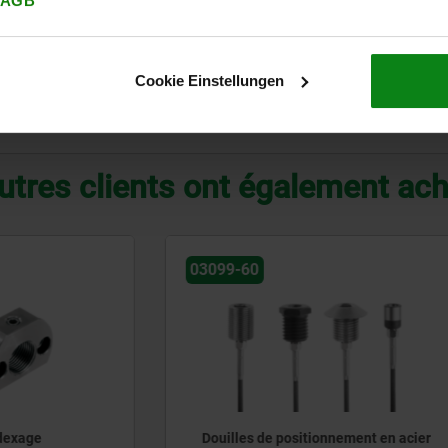
AGB
7
3
34
24
8,5
7
2,5
34
24
8,5
Cookie Einstellungen
AGRANDIR LE TABLEAU
utres clients ont également ac
03197-05
de positionnement en acier
Douilles en Inox avec emb